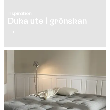
Inspiration
Duka ute i grönskan
→