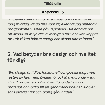
1. Hur ser din perfekta stund ut när du
Tillåt alla
använder våra möbler?
Anpassa
"En perfekt stund är när vi samlas runt bordet för en
lång middag, långa fina samtal, eller när jag njuter av
morgonkaffet i solen på uteplatsen. Det handlar om
att skapa en miljö där vi verkligen trivs och kan koppla
av. Där vi kan hämta energi och skapa fina minnen."
2. Vad betyder bra design och kvalitet
för dig?
"Bra design är tidlös, funktionell och passar ihop med
resten av hemmet. Kvalitet är också avgörande – jag
vill att möbler ska hålla över tid, både i stil och
material, och bidra till en genomtänkt helhet. Möbler
som ska gå i arv och aldrig går ur tiden."