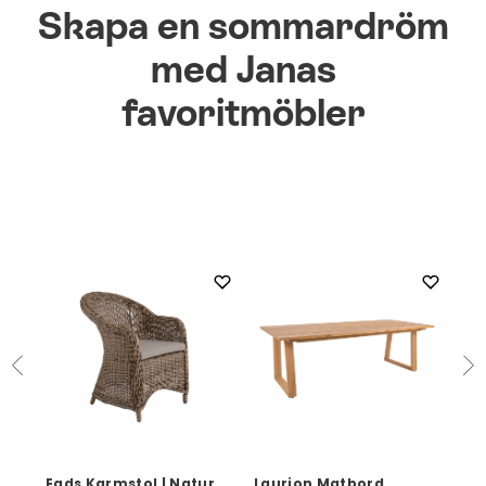
Skapa en sommardröm
med Janas
favoritmöbler
Eads Karmstol | Natur
Laurion Matbord