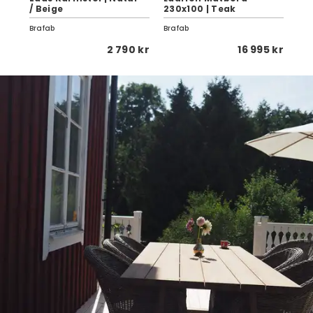
/ Beige
230x100 | Teak
Cal
Brafab
Brafab
Le K
 kr
2 790 kr
16 995 kr