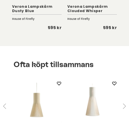
pa
Verona Lampskärm
Verona Lampskärm
Ve
Dusty Blue
Clouded Whisper
De
House of Firefly
House of Firefly
Hous
5 kr
595 kr
595 kr
Ofta köpt tillsammans