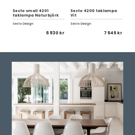
Secto small 4201
Secto 4200 taklampa
Se
taklampa Naturbjörk
Vit
Sv
Secto Design
Secto Design
Sec
 kr
6 930 kr
7 645 kr