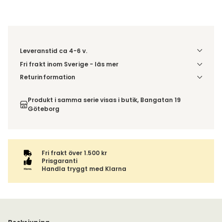
Leveranstid ca 4-6 v.
Fri frakt inom Sverige - läs mer
Denna vara skickas till ett ombud. Du väljer själv i kassan
Returinformation
vilket DHL eller PostNord ombud du önskar få din leverans
Du beställer produkten efter dina val och omfattas därför
till. Du blir aviserad när din order finns att hämta. Beställs
inte av ångerrätten.
Produkt i samma serie visas i butik, Bangatan 19
varan ihop med andra produkter skickas hela ordern
Göteborg
tillsammans med samma fraktalternativ.
Fri frakt över 1.500 kr
Prisgaranti
Handla tryggt med Klarna