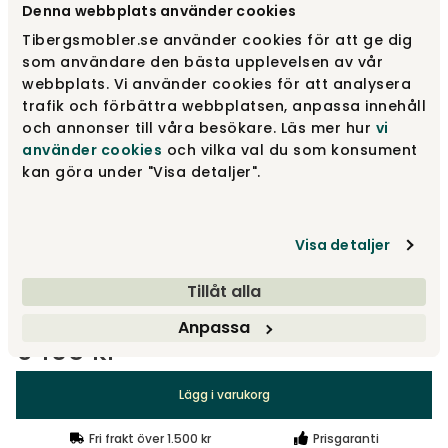
Denna webbplats använder cookies
Tibergsmobler.se använder cookies för att ge dig
Valnöt
som användare den bästa upplevelsen av vår
6 105 kr
webbplats. Vi använder cookies för att analysera
trafik och förbättra webbplatsen, anpassa innehåll
och annonser till våra besökare. Läs mer hur
vi
Naturbjörk
5 555 kr
använder cookies
och vilka val du som konsument
kan göra under "Visa detaljer".
Svart
5 555 kr
Visa detaljer
Visa fler +1
Tillåt alla
Anpassa
6 105 kr
Lägg i varukorg
Fri frakt över 1.500 kr
Prisgaranti