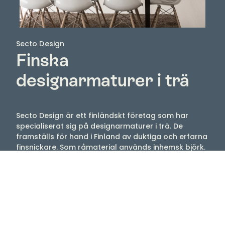
Secto Design
Finska
designarmaturer i trä
Secto Design är ett finländskt företag som har
specialiserat sig på designarmaturer i trä. De
framställs för hand i Finland av duktiga och erfarna
finsnickare. Som råmaterial används inhemsk björk.
Deras ekologiska armaturer används i hem och
offentliga rum över hela världen. Armaturerna är
ett samarbete mellan formgivaren Seppo Kohos
och Secto Design.