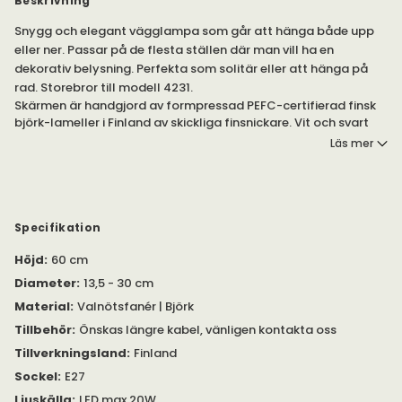
Beskrivning
Snygg och elegant vägglampa som går att hänga både upp
eller ner. Passar på de flesta ställen där man vill ha en
dekorativ belysning. Perfekta som solitär eller att hänga på
rad. Storebror till modell 4231.
Skärmen är handgjord av formpressad PEFC-certifierad finsk
björk-lameller i Finland av skickliga finsnickare. Vit och svart
variant har laminerats, valnöt har en vaxad valnötsfaner
Läs mer
ovanpå. Lampan är designad för energilampor.
Kan också fås med direkt väggmontering. Om det önskas så
vänligen ange det vid beställning.
Specifikation
Observera
att användandet av lampor av typen halogen,
Höjd
:
60 cm
spegel eller 12 V i Secto lamporna är förbjuden pga risk för
överhettning. Det måste finnas minst 15 mm mellan lampan
Diameter
:
13,5 - 30 cm
och skärmen för att tillåta luft att cirkulera runt lampan.
Material
:
Valnötsfanér | Björk
Tillbehör
:
Önskas längre kabel, vänligen kontakta oss
Tillverkningsland
:
Finland
Sockel
:
E27
Ljuskälla
:
LED max 20W