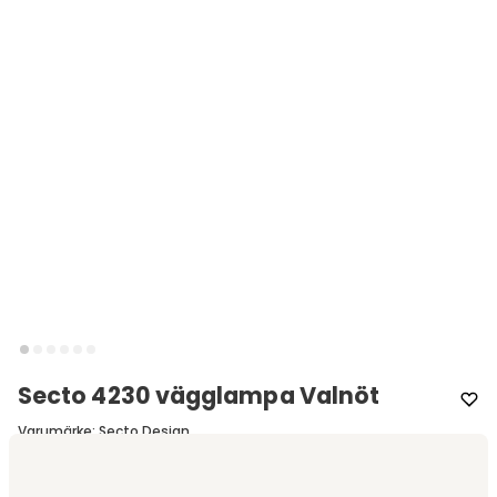
Secto 4230 vägglampa Valnöt
Varumärke
:
Secto Design
Välj färg
Valnöt