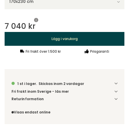
170x230 cm
7 040 kr
Lägg i varukorg
Fri frakt över 1.500 kr
Prisgaranti
1 st i lager.
Skickas inom 2 vardagar
Fri frakt inom Sverige - läs mer
Denna vara skickas till din port/tomtgräns. Innan leverans
Returinformation
blir du aviserad om vilken tidpunkt leveransen beräknas.
Du har 14 dagars ångerrätt från den dag du tog emot din
Beställs varan ihop med andra produkter skickas hela
order, enligt
distansavtalslagen.
Visas endast online
ordern tillsammans.