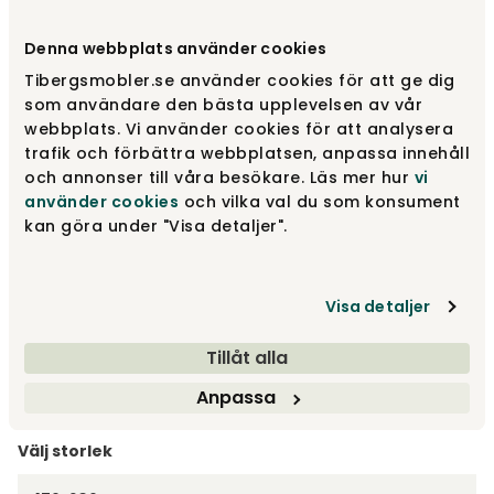
Denna webbplats använder cookies
Välj färg
Natural White
Tibergsmobler.se använder cookies för att ge dig
som användare den bästa upplevelsen av vår
Natural White
7 040 kr
webbplats. Vi använder cookies för att analysera
Fåtal i lager
trafik och förbättra webbplatsen, anpassa innehåll
och annonser till våra besökare. Läs mer hur
vi
använder cookies
och vilka val du som konsument
Dark Grey
kan göra under "Visa detaljer".
7 040 kr
Visa detaljer
Snow White
7 040 kr
Tillåt alla
Visa fler +2
Anpassa
Välj storlek