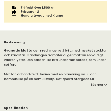
Fri frakt över 1.500 kr
Prisgaranti
Handla tryggt med Klarna
Beskrivning
Granada Matta
ger inredningen ett lyft, med mycket struktur
och karaktär. Blandningen av material ger mattan en väldigt
vacker lyster. Den passar lika bra under matbordet, som under
soffan.
Mattan är handvävd i Indien med en blandning av ull och
bambusilke på en bomullsvarp. Det tjocka ofärgade ull-
och bambugarnet skapar en mjuk matta.
Läs mer
Granada finns i flera storlekar, men går även att beställa i
specialmått. Var vänlig att kontakta butik eller kundservice vid
intresse, så hjälper vi dig vidare.
Specifikation