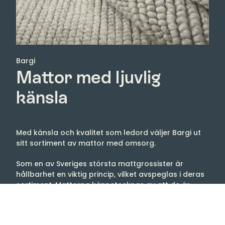
Bargi
Mattor med ljuvlig
känsla
Med känsla och kvalitet som ledord väljer Bargi ut
sitt sortiment av mattor med omsorg.
Som en av Sveriges största mattgrossister är
hållbarhet en viktig princip, vilket avspeglas i deras
sortiment. Mattorna kännetecknas av att de är
handgjorda mattor i naturmaterial.
En välgjord matta av hög kvalitet kan hålla i flera