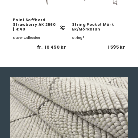
Point Soffbord
Strawberry AK 2560
String Pocket Mörk
Na
| H:40
Ek/Mörkbrun
Ma
Naver Collection
String®
Act
 kr
fr.
10 450 kr
1 595 kr