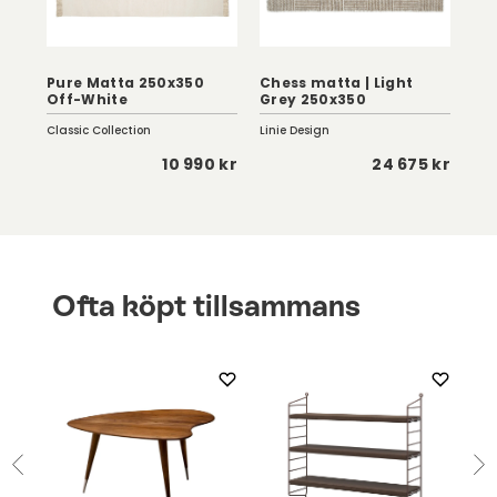
Pure Matta 250x350
Chess matta | Light
To
Off-White
Grey 250x350
Cr
Classic Collection
Linie Design
Clas
0 kr
10 990 kr
24 675 kr
Ofta köpt tillsammans