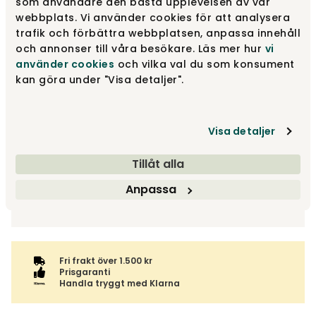
som användare den bästa upplevelsen av vår
webbplats. Vi använder cookies för att analysera
Lägg i varukorg
trafik och förbättra webbplatsen, anpassa innehåll
och annonser till våra besökare. Läs mer hur
vi
Fri frakt över 1.500 kr
Prisgaranti
använder cookies
och vilka val du som konsument
kan göra under "Visa detaljer".
Leverans inom 3-10 arbetsdagar
Visa detaljer
Fri frakt inom Sverige - läs mer
Tillåt alla
Denna vara skickas till ett ombud. Du väljer själv i kassan
Returinformation
vilket DHL eller PostNord ombud du önskar få din leverans
Du har 14 dagars ångerrätt från den dag du tog emot din
Anpassa
till. Du blir aviserad när din order finns att hämta. Beställs
order, enligt
distansavtalslagen.
Visas endast online
varan ihop med andra produkter skickas hela ordern
tillsammans med samma fraktalternativ.
Fri frakt över 1.500 kr
Prisgaranti
Handla tryggt med Klarna