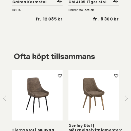
Calma Karmstol
GM 4105 Tiger stol
Ant
BOLIA
Naver Collection
Tor
 kr
fr.
12 085 kr
fr.
8 300 kr
Ofta köpt tillsammans
Denley Stol |
Sierra Stol | Mullvad
Mörkbeige/Vitpigmenterad
Fly