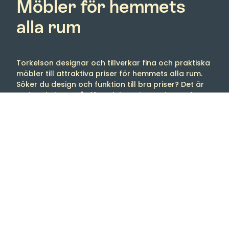
Möbler för hemmets
alla rum
Torkelson designar och tillverkar fina och praktiska
möbler till attraktiva priser för hemmets alla rum.
Söker du design och funktion till bra priser? Det är
vad Torkelson står för och har gjort redan sedan
starten 1958.
Välkommen till oss
Tibergs Möbler har funnits på Bangatan 19 i