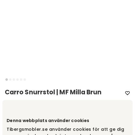
Carro Snurrstol | MF Milla Brun
Varumärke
:
Torkelson
Denna webbplats använder cookies
3 990 kr
Tibergsmobler.se använder cookies för att ge dig
Säljs endast i 2 pack.