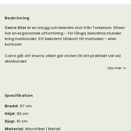
Beskrivning
Carro Stol
är en snygg och bekväm stol från Torkelson. Sitsen
har en ergonomisk utformning – för långa, bekväma stunder
kring matbordet. Ett bekvämt tillskott till matsalen – eller
kontoret.
Carro går att snurra, vilket gör stolen till ett praktiskt val vid
skrivbordet.
Läs mer
Finns i olika utföranden.
Den stoppade sitsen kommer klädd i
Milla Brun
(Microfiber).
De svarta benen är tillverkade av metall. Stolen är snurrbar.
Specifikation
Carro
säljs i pack om två stolar.
Bredd
:
57 cm
Höjd
:
83 cm
Djup
:
61 cm
Material
:
Microfiber | Metall