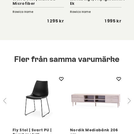
Microfiber
Ek
Sv
Rowico Home
Rowico Home
Tor
 kr
1 295 kr
1 995 kr
Fler från samma varumärke
Fly Stol | Svart PU |
Nordik Mediabänk 206