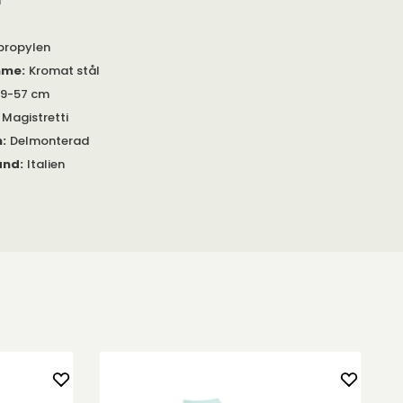
m
propylen
mme
:
Kromat stål
 49-57 cm
 Magistretti
m
:
Delmonterad
and
:
Italien