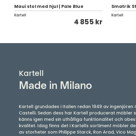
Maui stol med hjul | Pale Blue
Smatrik Sto
Kartell
Kartell
4 855 kr
Kartell
Made in Milano
Kartell grundades i Italien redan 1949 av ingenjören 
Castelli. Sedan dess har Kartell producerat möbler
känns igen med sin uthålliga funktionalitet och obes
kvalitet. Idag finns det i Kartells sortiment möbler 
av storheter som Philippe Starck, Ron Arad, Vico Magi