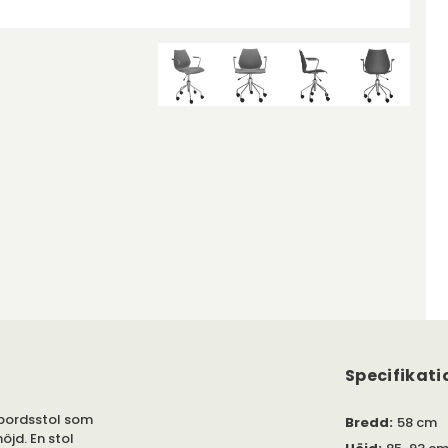
Specifikati
ivbordsstol som
Bredd
:
58 cm
öjd. En stol