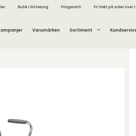
ler
Butik i Göteborg
Prisgaranti
Fri frakt på order över 1
Kampanjer
Varumärken
Sortiment
Kundservic