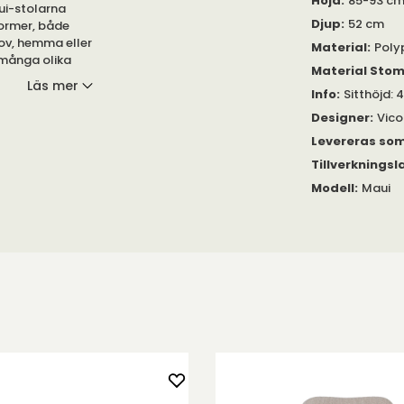
Höjd
:
85-93 c
ui-stolarna
Djup
:
52 cm
former, både
ov, hemma eller
Material
:
Poly
i många olika
Material Sto
Läs mer
Info
:
Sitthöjd:
tällningen i
Designer
:
Vico
Levereras so
a av dem här
Tillverkningsl
Modell
:
Maui