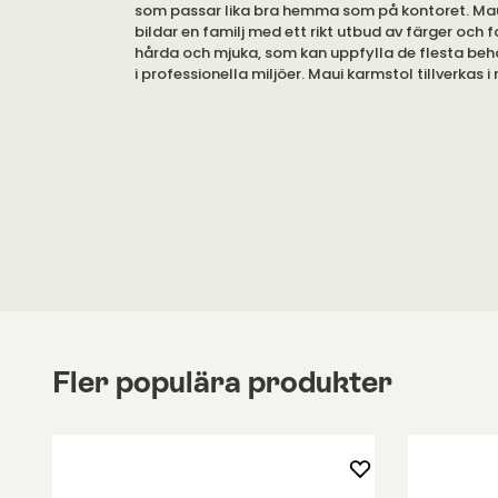
som passar lika bra hemma som på kontoret. Ma
bildar en familj med ett rikt utbud av färger och 
hårda och mjuka, som kan uppfylla de flesta beh
i professionella miljöer. Maui karmstol tillverkas 
fina färgställningar.
Sits och rygg i massfärgad polypropylen och bens
kromat stål.
Finns i många olika varianter och du hittar mång
under egna produkter.
Vikt 8,5 kg
Fler populära produkter