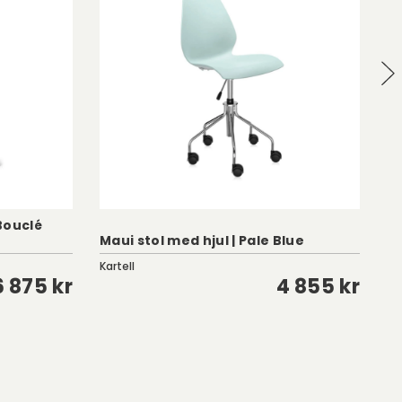
 Bouclé
St
Maui stol med hjul | Pale Blue
Vi
Kartell
St
6 875 kr
4 855 kr