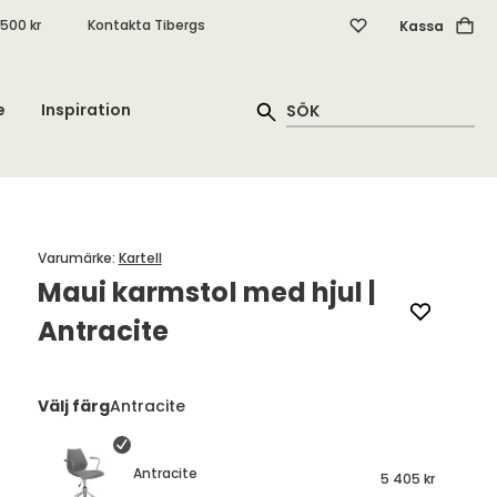
.500 kr
Kontakta Tibergs
Kassa
e
Inspiration
Varumärke
:
Kartell
Maui karmstol med hjul |
Antracite
Välj färg
Antracite
Antracite
5 405 kr