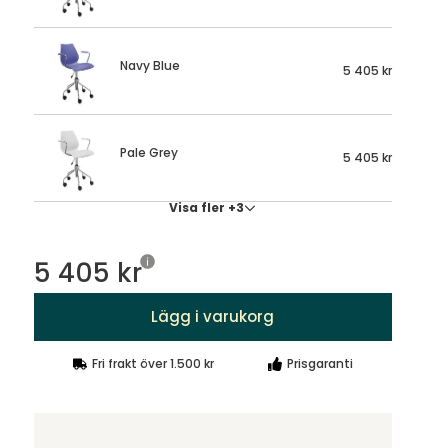
Navy Blue
5 405 kr
Pale Grey
5 405 kr
Visa fler +3
5 405 kr
Lägg i varukorg
Fri frakt över 1.500 kr
Prisgaranti