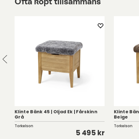
Ofta köpt tillsammans
Klinte Bänk 45 | Oljad Ek | Fårskinn
Klinte Bän
Grå
Beige
Torkelson
Torkelson
kr
5 495 kr