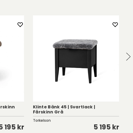
årskinn
Klinte Bänk 45 | Svartlack |
Kl
Fårskinn Grå
Få
Torkelson
To
5 195 kr
5 195 kr