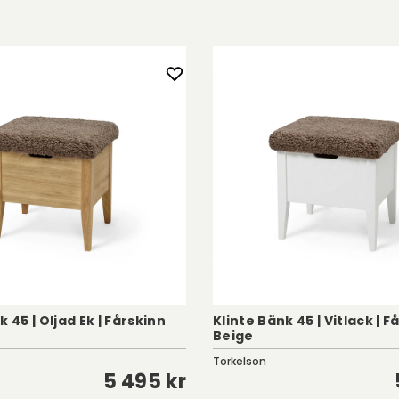
k 45 | Oljad Ek | Fårskinn
Klinte Bänk 45 | Vitlack | F
Beige
Torkelson
5 495 kr