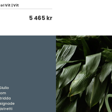
l Vit | Vit
5 465 kr
Giulio
 som
tridda
designade
stretti