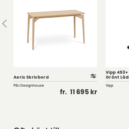
Vipp 453+ S
Aeris Skrivbord
Grönt Läd
PBJ Designhouse
Vipp
kr
fr.
11 695 kr