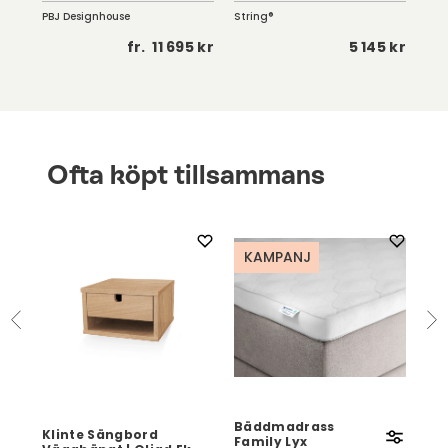
PBJ Designhouse
String®
Str
5 kr
fr.
11 695 kr
5 145 kr
Ofta köpt tillsammans
KAMPANJ
Bäddmadrass
Klinte Sängbord
Kli
Family Lyx