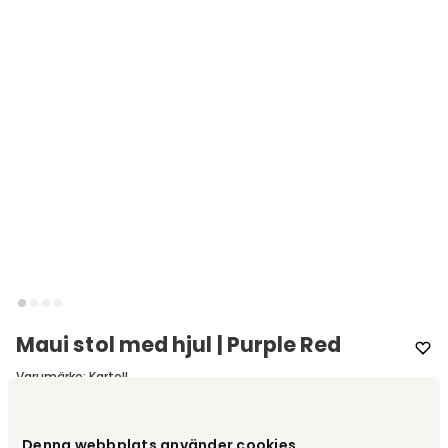
Maui stol med hjul | Purple Red
Varumärke
:
Kartell
Välj färg
Purple Red
Denna webbplats använder cookies