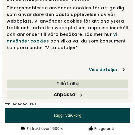
Tibergsmobler.se använder cookies för att ge dig
Purple Red
som användare den bästa upplevelsen av vår
4 855 kr
webbplats. Vi använder cookies för att analysera
trafik och förbättra webbplatsen, anpassa innehåll
och annonser till våra besökare. Läs mer hur
vi
Pale Blue
använder cookies
och vilka val du som konsument
4 855 kr
kan göra under "Visa detaljer".
Navy Blue
4 855 kr
Visa detaljer
Visa fler +3
Tillåt alla
Anpassa
4 855 kr
Lägg i varukorg
Fri frakt över 1.500 kr
Prisgaranti