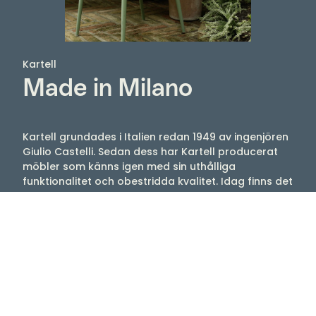
Kartell
Made in Milano
Kartell grundades i Italien redan 1949 av ingenjören
Giulio Castelli. Sedan dess har Kartell producerat
möbler som känns igen med sin uthålliga
funktionalitet och obestridda kvalitet. Idag finns det
i Kartells sortiment möbler designade av storheter
som Philippe Starck, Ron Arad, Vico Magistretti och
Patricia Urquiola, med flera. Njut av stolar, lampor,
bord med mera som tex Louis Ghost, Mademoiselle,
Maui, Bourgie, Bloom.