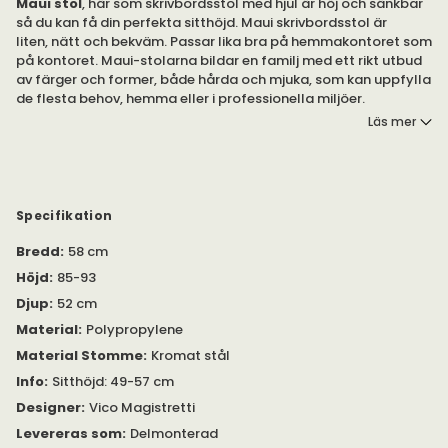
Maui stol
, här som skrivbordsstol med hjul är höj och sänkbar
så du kan få din perfekta sitthöjd. Maui skrivbordsstol är
liten, nätt och bekväm. Passar lika bra på hemmakontoret som
på kontoret. Maui-stolarna bildar en familj med ett rikt utbud
av färger och former, både hårda och mjuka, som kan uppfylla
de flesta behov, hemma eller i professionella miljöer.
Läs mer
Maui stol finns i flera olika vackra färger.
Sits och rygg i massfärgad polypropylen och benställningen i
kromat stål.
Vikt 7,8 kg
Specifikation
Bredd
:
58 cm
Höjd
:
85-93
Djup
:
52 cm
Material
:
Polypropylene
Material Stomme
:
Kromat stål
Info
:
Sitthöjd: 49-57 cm
Designer
:
Vico Magistretti
Levereras som
:
Delmonterad