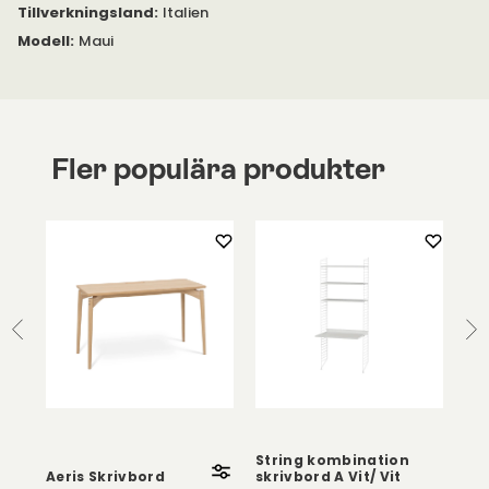
Tillverkningsland
:
Italien
Modell
:
Maui
Fler populära produkter
String kombination
St
Aeris Skrivbord
skrivbord A Vit/ Vit
arb