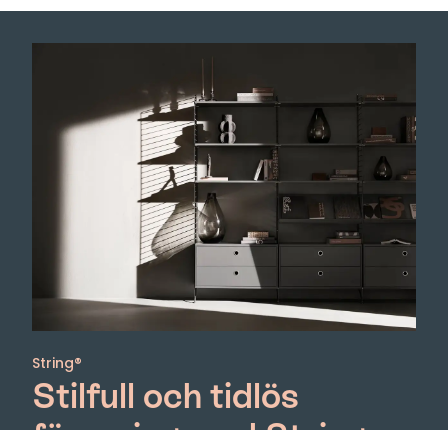
String®
Stilfull och tidlös
förvaring med String-