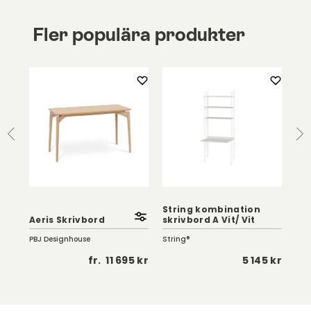
Fler populära produkter
K
String kombination
Lib
Aeris Skrivbord
skrivbord A Vit/ Vit
Swe
PBJ Designhouse
String®
5 kr
fr.
11 695 kr
5 145 kr