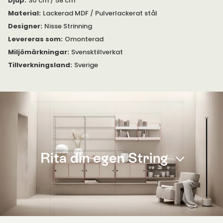
Djup
:
30 cm / 58 cm
Material
:
Lackerad MDF / Pulverlackerat stål
Designer
:
Nisse Strinning
Levereras som
:
Omonterad
Miljömärkningar
:
Svensktillverkat
Tillverkningsland
:
Sverige
Rita din egen String