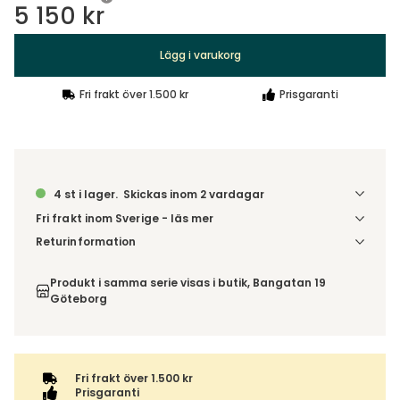
5 150 kr
Lägg i varukorg
Fri frakt över 1.500 kr
Prisgaranti
4 st i lager.
Skickas inom 2 vardagar
Fri frakt inom Sverige - läs mer
Denna vara skickas till din port/tomtgräns. Innan leverans
Returinformation
blir du aviserad om vilken tidpunkt leveransen beräknas.
Du har 14 dagars ångerrätt från den dag du tog emot din
Beställs varan ihop med andra produkter skickas hela
order, enligt
distansavtalslagen.
Produkt i samma serie visas i butik, Bangatan 19
ordern tillsammans.
Göteborg
Fri frakt över 1.500 kr
Prisgaranti