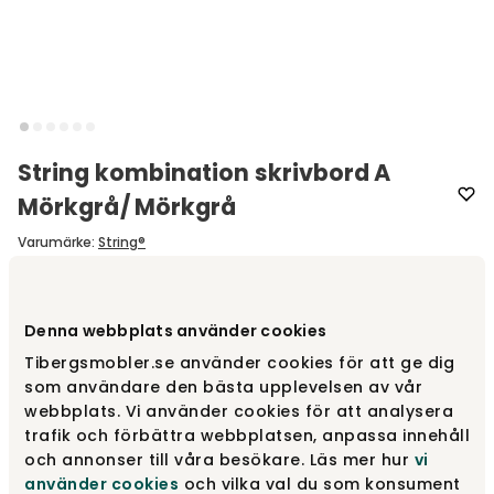
String kombination skrivbord A
Mörkgrå/ Mörkgrå
Varumärke
:
String®
Välj färg
Mörkgrå / Mörkgrå
Denna webbplats använder cookies
Tibergsmobler.se använder cookies för att ge dig
Mörkgrå / Mörkgrå
5 150 kr
som användare den bästa upplevelsen av vår
webbplats. Vi använder cookies för att analysera
trafik och förbättra webbplatsen, anpassa innehåll
och annonser till våra besökare. Läs mer hur
vi
Vit/ Vit
5 145 kr
använder cookies
och vilka val du som konsument