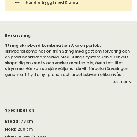
Handla tryggt med Klarna
Beskrivning
String skrivbord kombination A
är en perfekt
skrivbordskombination från String med gott om förvaring och
en praktisk skrivbordsskiva. Med Strings system kan du enkelt
skapa dig en kreativ och vacker arbetsplats, även i ett litet
utrymme. Här kan du själv välja hur du vill fördela förvaringen
genom att flytta hyllplanen och arbetsskivan i olika nivåer.
Kombinationen finns i flera olika färger på hyllplan och gavlar.
Läs mer
Kombinationen är golvmonterad i en sektion med tre hyllor
och en arbetsskiva. Bygg på din kombination med gavlar och
moduler på antingen bredden eller höjden. Eller varför inte
lägga till String Organizers eller tidskriftssamlare för extra
Specifikation
förvaring.
Bredd
:
78 cm
Passar inte kombinationen dina önskemål? Skapa din egen
Höjd
:
200 cm
kombination med Strings byggprogram nedan.