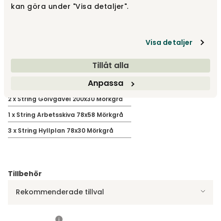
kan göra under "Visa detaljer".
Vit/ Beige
5 145 kr
Visa detaljer
Visa fler +15
Tillåt alla
Anpassa
Paketet innehåller
2
x
String Golvgavel 200x30 Mörkgrå
1
x
String Arbetsskiva 78x58 Mörkgrå
3
x
String Hyllplan 78x30 Mörkgrå
Tillbehör
Rekommenderade tillval