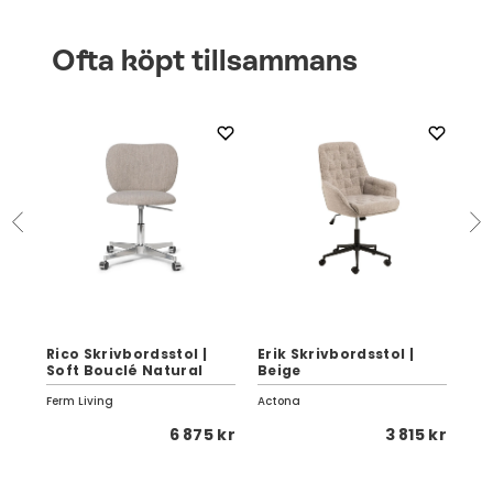
Ofta köpt tillsammans
Vip
a
Rico Skrivbordsstol |
Erik Skrivbordsstol |
Hju
Soft Bouclé Natural
Beige
Lä
Ferm Living
Actona
Vipp
 kr
6 875 kr
3 815 kr