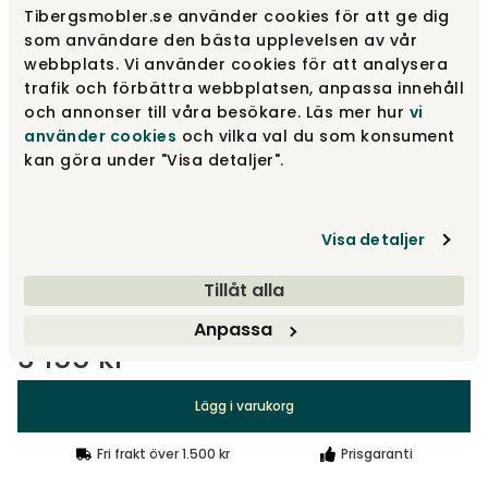
Tibergsmobler.se använder cookies för att ge dig
Amber
som användare den bästa upplevelsen av vår
3 155 kr
webbplats. Vi använder cookies för att analysera
trafik och förbättra webbplatsen, anpassa innehåll
och annonser till våra besökare. Läs mer hur
vi
Grön
använder cookies
och vilka val du som konsument
3 155 kr
kan göra under "Visa detaljer".
Crystal
3 155 kr
Visa detaljer
Tillåt alla
Visa fler +2
Anpassa
3 155 kr
Lägg i varukorg
Fri frakt över 1.500 kr
Prisgaranti