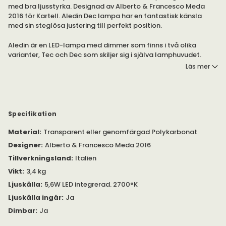
med bra ljusstyrka. Designad av Alberto & Francesco Meda
2016 för Kartell. Aledin Dec lampa har en fantastisk känsla
med sin steglösa justering till perfekt position.
Aledin är en LED-lampa med dimmer som finns i två olika
varianter, Tec och Dec som skiljer sig i själva lamphuvudet.
Läs mer
Aledin Dec (som visas här) har en något konformad kupa runt
ljuskällan och ger ett brett arbetsljus.
Lampan består av två ledararmar i polykarbonat, som
kännetecknas av två aluminiumstänger utrustade med en
Specifikation
konduktivitetsfunktion.
Material
:
Transparent eller genomfärgad Polykarbonat
Armaturen har en bra ljusstyrka på 600 lm och bidrar till stora
Designer
:
Alberto & Francesco Meda 2016
besparingar i energiförbrukning tack vare den senaste
Tillverkningsland
:
Italien
generationens LED-lampor med 5,6 W LED, integrerad ljuskälla
som ej behöver ej bytas.
Vikt
:
3,4 kg
Ljuskälla
:
5,6W LED integrerad. 2700°K
Ljuskälla ingår
:
Ja
Dimbar
:
Ja