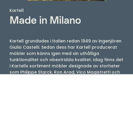
Kartell
Made in Milano
Kartell grundades i Italien redan 1949 av ingenjören
Giulio Castelli. Sedan dess har Kartell producerat
möbler som känns igen med sin uthålliga
funktionalitet och obestridda kvalitet. Idag finns det
i Kartells sortiment möbler designade av storheter
som Philippe Starck, Ron Arad, Vico Magistretti och
Patricia Urquiola, med flera. Njut av stolar, lampor,
bord med mera som tex Louis Ghost, Mademoiselle,
Maui, Bourgie, Bloom.