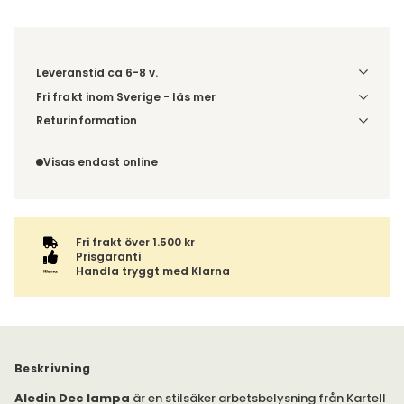
Leveranstid ca 6-8 v.
Fri frakt inom Sverige - läs mer
Denna vara skickas till ett ombud. Du väljer själv i kassan
Returinformation
vilket DHL eller PostNord ombud du önskar få din leverans
Du beställer produkten efter dina val och omfattas därför
till. Du blir aviserad när din order finns att hämta. Beställs
inte av ångerrätten.
Visas endast online
varan ihop med andra produkter skickas hela ordern
tillsammans med samma fraktalternativ.
Fri frakt över 1.500 kr
Prisgaranti
Handla tryggt med Klarna
Beskrivning
Aledin Dec lampa
är en stilsäker arbetsbelysning från Kartell