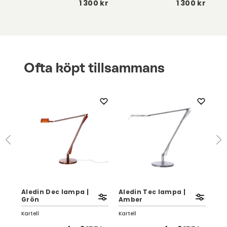
 kr
1 300 kr
1 300 kr
Ofta köpt tillsammans
K
Bä
Aledin Dec lampa |
Aledin Tec lampa |
Fam
Grön
Amber
Hil
Kartell
Kartell