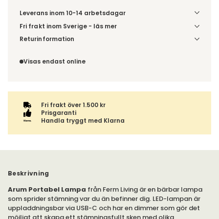
Leverans inom 10-14 arbetsdagar
Fri frakt inom Sverige - läs mer
Denna vara skickas till ett ombud. Du väljer själv i kassan
Returinformation
vilket DHL eller PostNord ombud du önskar få din leverans
Du har 14 dagars ångerrätt från den dag du tog emot din
till. Du blir aviserad när din order finns att hämta. Beställs
order, enligt
distansavtalslagen.
Visas endast online
varan ihop med andra produkter skickas hela ordern
tillsammans med samma fraktalternativ.
Fri frakt över 1.500 kr
Prisgaranti
Handla tryggt med Klarna
Beskrivning
Arum Portabel Lampa
från Ferm Living är en bärbar lampa
som sprider stämning var du än befinner dig. LED-lampan är
uppladdningsbar via USB-C och har en dimmer som gör det
möjligt att skapa ett stämningsfullt sken med olika