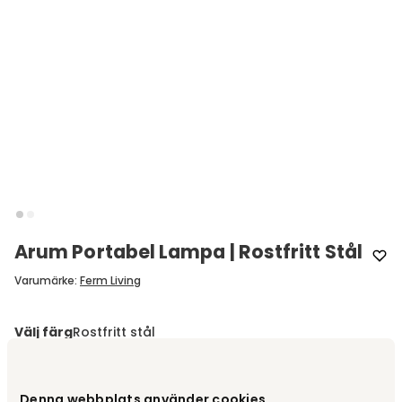
Arum Portabel Lampa | Rostfritt Stål
Varumärke
:
Ferm Living
Välj färg
Rostfritt stål
Rostfritt stål
2 965 kr
Denna webbplats använder cookies