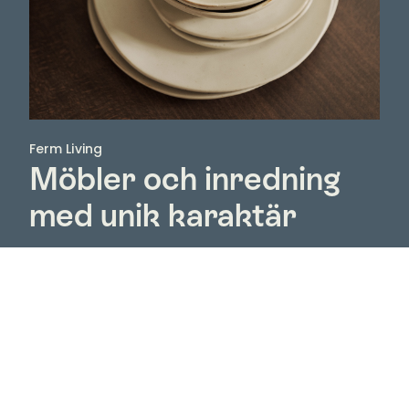
Ferm Living
Möbler och inredning
med unik karaktär
Designvarumärket Ferm Living fick sin start 2006 och
är i dag mycket mer än bara ett varumärke för
möbler och inredning – det är ett uttryck för ett liv
där kontraster möter varandra. Ferm Living förstår
vikten av att skapa ett hem där man kan vara sitt
sanna jag. En atmosfär som är hemtrevlig. Härlig.
Harmonisk.