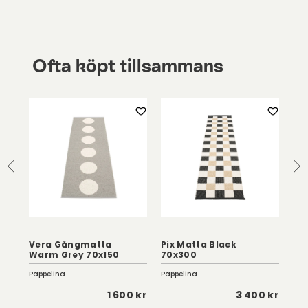
Ofta köpt tillsammans
ni
Vera Gångmatta
Pix Matta Black
Ce
Warm Grey 70x150
70x300
Of
Pappelina
Pappelina
Fer
 kr
1 600 kr
3 400 kr