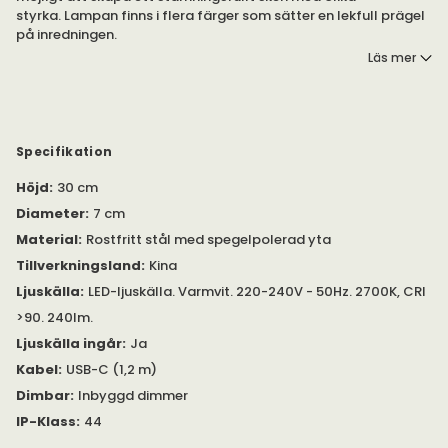
styrka. Lampan finns i flera färger som sätter en lekfull prägel
på inredningen.
Läs mer
Arum är en portabel LED-lampa som är laddningsbar med
USB-C. Kabel ingår. Adapter ingår inte. Lampan har en inbyggd
dimmer som gör att du kan styra styrkan på ljuset i olika steg.
Lampan är tillverkad av aluminium och pulverlackerat järn,
Specifikation
som skapar en slät ytbehandling. Den är dessutom hållbar.
Höjd
:
30 cm
Diameter
:
7 cm
Material
:
Rostfritt stål med spegelpolerad yta
Tillverkningsland
:
Kina
Ljuskälla
:
LED-ljuskälla. Varmvit. 220-240V - 50Hz. 2700K, CRI
>90. 240lm.
Ljuskälla ingår
:
Ja
Kabel
:
USB-C (1,2 m)
Dimbar
:
Inbyggd dimmer
IP-Klass
:
44