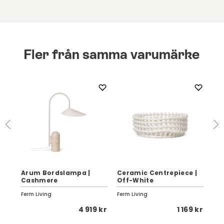
Fler från samma varumärke
 |
Arum Bordslampa |
Ceramic Centrepiece |
Ar
Cashmere
Off-White
Bl
Ferm Living
Ferm Living
Fer
 kr
4 919 kr
1 169 kr