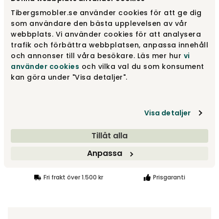
Tibergsmobler.se använder cookies för att ge dig
som användare den bästa upplevelsen av vår
Tea Green
webbplats. Vi använder cookies för att analysera
2 185 kr
trafik och förbättra webbplatsen, anpassa innehåll
och annonser till våra besökare. Läs mer hur
vi
använder cookies
och vilka val du som konsument
White
kan göra under "Visa detaljer".
2 185 kr
Visa fler +7
Visa detaljer
2 965 kr
Tillåt alla
Anpassa
Lägg i varukorg
Fri frakt över 1.500 kr
Prisgaranti