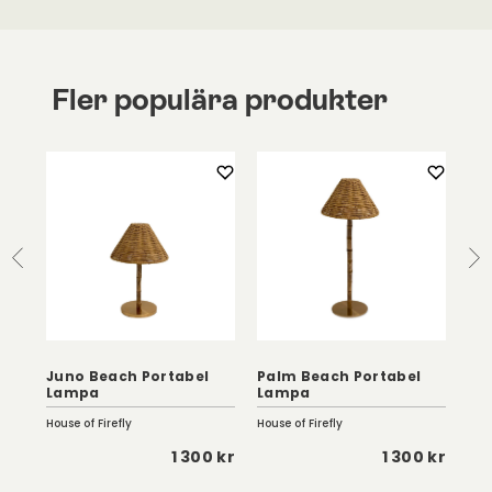
Fler populära produkter
Juno Beach Portabel
Palm Beach Portabel
Ar
Lampa
Lampa
Ca
House of Firefly
House of Firefly
Fer
 kr
1 300 kr
1 300 kr