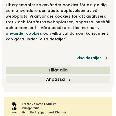
11 999 kr
Tibergsmobler.se använder cookies för att ge dig
som användare den bästa upplevelsen av vår
Lägg i varukorg
webbplats. Vi använder cookies för att analysera
trafik och förbättra webbplatsen, anpassa innehåll
Fri frakt över 1.500 kr
Prisgaranti
och annonser till våra besökare. Läs mer hur
vi
använder cookies
och vilka val du som konsument
kan göra under "Visa detaljer".
Leveranstid ca 4-6 v.
Visa detaljer
Fri frakt inom Sverige - läs mer
Denna vara skickas till ett ombud. Du väljer själv i kassan
Returinformation
Tillåt alla
vilket DHL eller PostNord ombud du önskar få din leverans
Du beställer produkten efter dina val och omfattas därför
till. Du blir aviserad när din order finns att hämta. Beställs
Anpassa
inte av ångerrätten.
Visas endast online
varan ihop med andra produkter skickas hela ordern
tillsammans med samma fraktalternativ.
Fri frakt över 1.500 kr
Prisgaranti
Handla tryggt med Klarna