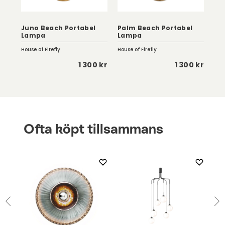
Juno Beach Portabel
Palm Beach Portabel
Lampa
Lampa
To
House of Firefly
House of Firefly
Kart
 kr
1 300 kr
1 300 kr
Ofta köpt tillsammans