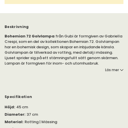
Beskrivning
Bohemian 72 Golvlampa
från Gubi är formgiven av Gabriella
Crespi, som en del av kollektionen Bohemian 72. Golvlampan
har en bohemisk design, som skapar en inbjudande känsla.
Golvlampan är tillverkad av rotting, med detalj i mässing.
Ljuset sprider sig på ett stämningsfullt sätt genom skärmen.
Lampan är formgiven för inom- och utomhusbruk.
Läs mer
Golvlampan Bohemian 72, av Gubi. Kollektionen består av
möbler för inom- och utomhusbruk.
Bohemian 72 består av två delar, där den övre delen är
avtagbar.
Specifikation
Höjd
:
45 cm
Du kan placera Bohemian 72 i trädgården utomhus, eller i
vardagsrummet inomhus.
Diameter
:
37 cm
Material
:
Rotting | Mässing