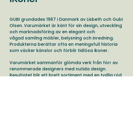
GUBI grundades 1967 i Danmark av Lisbeth och Gubi
Olsen. Varumärket är känt för sin design, utveckling
och marknadsföring av en elegant och
vågad samling möbler, belysning och inredning.
Produkterna berättar ofta en meningsfull historia
som väcker känslor och förblir tidlösa ikoner.
Varumärket sammanför glömda verk från förr av
renommerade designers med nutida design.
Resultatet blir ett brett sortiment med en tydlig röd
tråd. Ett produktsortiment med över 100 års historia
där högkvalitativa möbler och inredning säljs
världen över.