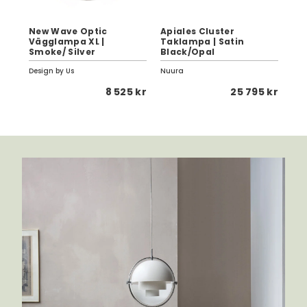
New Wave Optic
Apiales Cluster
Api
10
Vägglampa XL |
Taklampa | Satin
Ta
Smoke/ Silver
Black/Opal
Bl
Design by Us
Nuura
Nuu
 kr
8 525 kr
25 795 kr