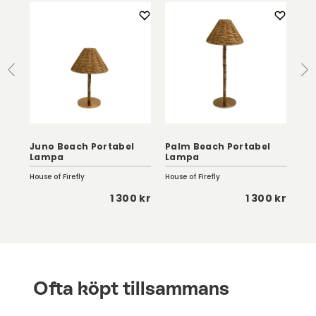
Juno Beach Portabel
Palm Beach Portabel
Bo
Lampa
Lampa
Cr
House of Firefly
House of Firefly
Kart
 kr
1 300 kr
1 300 kr
Ofta köpt tillsammans