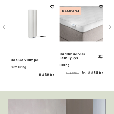
KAMPANJ
t
Bäddmadrass
Pau
Family Lyx
Boe Golvlampa
Ek
Hilding
Ferm Living
Birg
 kr
fr.
2 288 kr
fr.
4 575 kr
5 465 kr