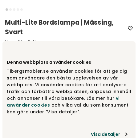
Multi-Lite Bordslampa | Mässing,
Svart
Varumärke
:
Gubi
Välj färg
Mässing | Svart
Denna webbplats använder cookies
Tibergsmobler.se använder cookies för att ge dig
Mässing | Svart
som användare den bästa upplevelsen av vår
9 699 kr
webbplats. Vi använder cookies för att analysera
trafik och förbättra webbplatsen, anpassa innehåll
och annonser till våra besökare. Läs mer hur
vi
Mässing | Desert Sage
använder cookies
och vilka val du som konsument
9 699 kr
kan göra under "Visa detaljer".
Mässing
9 699 kr
Visa detaljer