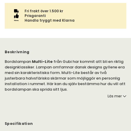
Fri frakt över 1.500 kr
Prisgaranti
Handla tryggt med Klarna
Beskrivning
Bordslampan
Multi-Lite
från Gubi har kommit att bli en riktig
designklassiker. Lampan omfamnar dansk designs gyllene era
med sin karakteristiska form. Multi-Lite består av två
justerbara halvsfäriska skärmar som möjliggör en personlig
installation i rummet. Här kan du själv bestämma hur du vill att
bordslampan ska sprida sitt ljus.
Läs mer
Multi-Lite designades av Louis Weisdorf 1972 och pryder
hemmet likt ett smycke. Lampan speglar Weisdorfs passion
för mångfald, vilket skapar en ikonisk design med flera syften.
Det tidlösa uttrycket gör att Multi-Lite passar in i alla hem och
miljöer.
Specifikation