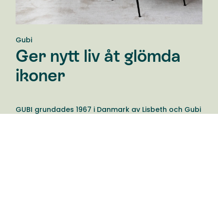
Gubi
Ger nytt liv åt glömda
ikoner
GUBI grundades 1967 i Danmark av Lisbeth och Gubi
Olsen. Varumärket är känt för sin design, utveckling
och marknadsföring av en elegant och
vågad samling möbler, belysning och inredning.
Produkterna berättar ofta en meningsfull historia
som väcker känslor och förblir tidlösa ikoner.
Varumärket sammanför glömda verk från förr av
renommerade designers med nutida design.
Resultatet blir ett brett sortiment med en tydlig röd
tråd. Ett produktsortiment med över 100 års historia