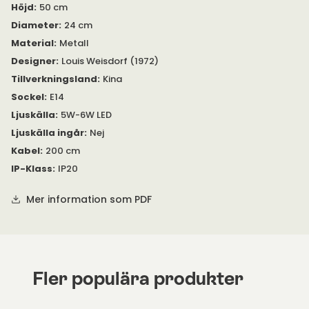
Höjd
:
50 cm
Multi-Lite är en vacker bordslampa designad av Louis Weisdorf
1972, producerad av Gubi. Lampan finns i flera olika färger med
Diameter
:
24 cm
lampfot i mässing eller krom. Justera lampans
Material
:
Metall
två halvsfäriska skärmar efter egna önskemål för att skapa
olika silhuetter.
Designer
:
Louis Weisdorf (1972)
Tillverkningsland
:
Kina
Du kan placera bordslampan Multi-Lite i fönstret, på en hylla
Sockel
:
E14
eller på skrivbordet. En vacker lampa kommer alltid till
användning!
Ljuskälla
:
5W-6W LED
Ljuskälla ingår
:
Nej
Se bifogad PDF under 'Specifikation' för mer information.
Kabel
:
200 cm
IP-Klass
:
IP20
Mer information som PDF
Fler populära produkter