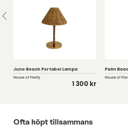
Juno Beach Portabel Lampa
Palm Beac
House of Firefly
House of Fire
kr
1 300 kr
Ofta köpt tillsammans