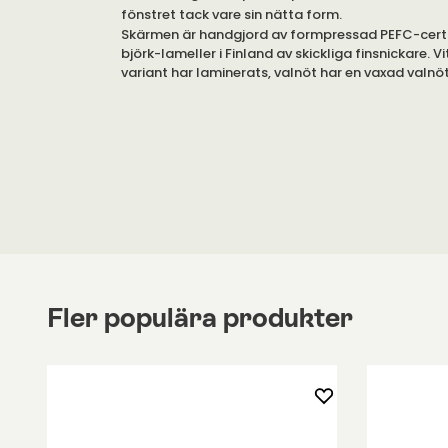
fönstret tack vare sin nätta form.
Skärmen är handgjord av formpressad PEFC-certif
björk-lameller i Finland av skickliga finsnickare. V
variant har laminerats, valnöt har en vaxad valn
Lampan är designad för energilampor.
Observera
att användandet av lampor av typen
spegel eller 12 V i Secto lamporna är förbjuden pga
överhettning. Det måste finnas minst 15 mm mel
skärmen för att tillåta luft att cirkulera runt lam
Fler populära produkter