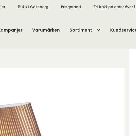
ler
Butik i Göteborg
Prisgaranti
Fri frakt på order över 1
Kampanjer
Varumärken
Sortiment
Kundservic