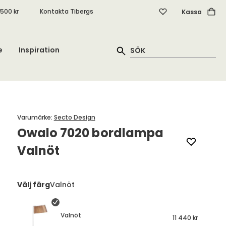
.500 kr
Kontakta Tibergs
Kassa
e
Inspiration
Varumärke
:
Secto Design
Owalo 7020 bordlampa
Valnöt
Välj färg
Valnöt
Valnöt
11 440 kr