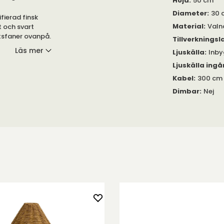
Höjd
:
50 cm
Diameter
:
30 
ierad finsk
Material
:
Valnö
it och svart
ötsfaner ovanpå.
Tillverkningsl
Läs mer
Ljuskälla
:
Inby
 halogen,
Ljuskälla ingå
. risk för
Kabel
:
300 cm 
lan lampan och
Dimbar
:
Nej
pan.