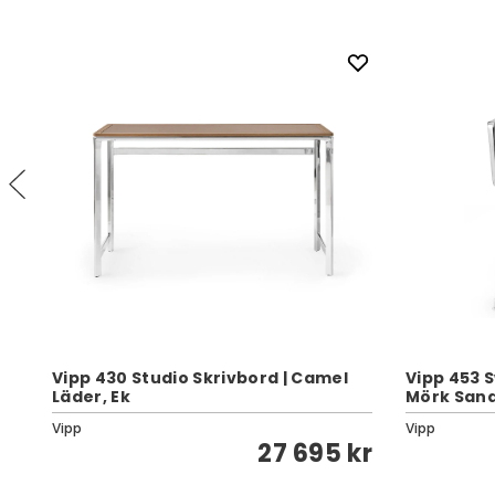
Vipp 430 Studio Skrivbord | Camel
Vipp 453 Sw
Läder, Ek
Mörk Sand
Vipp
Vipp
kr
27 695 kr