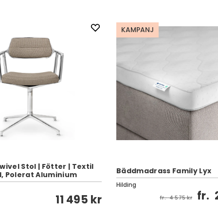
KAMPANJ
ivel Stol | Fötter | Textil
Bäddmadrass Family Lyx
, Polerat Aluminium
Hilding
fr.
11 495 kr
fr.
4 575 kr