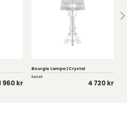
Bourgie Lampa | Crystal
D
Kartell
Fe
3 960 kr
4 720 kr