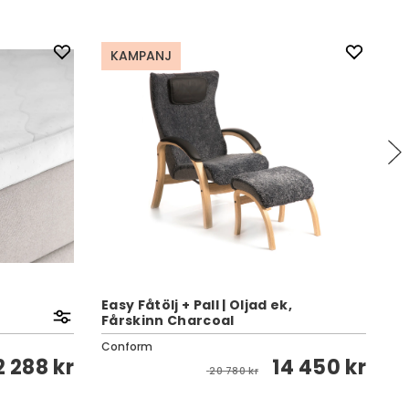
KAMPANJ
Easy Fåtölj + Pall | Oljad ek,
Fårskinn Charcoal
Lu
Conform
Va
2 288 kr
14 450 kr
20 780 kr