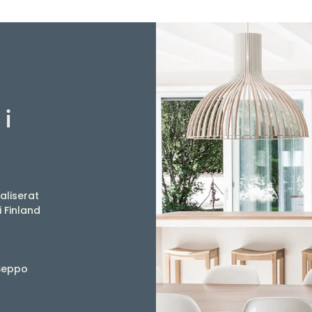
i
aliserat
i Finland
Seppo