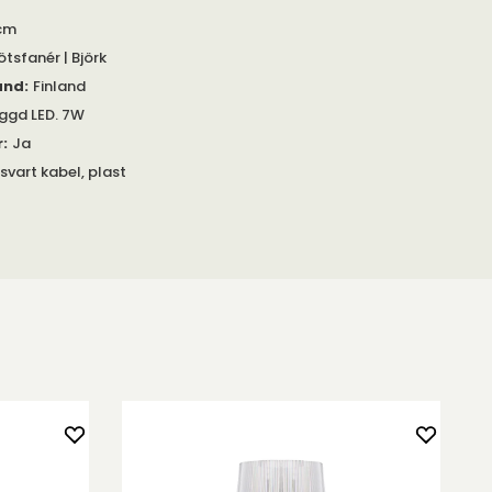
cm
tsfanér | Björk
and
:
Finland
ggd LED. 7W
r
:
Ja
svart kabel, plast