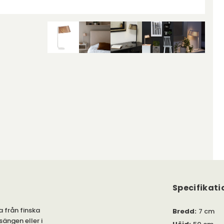
Specifikati
 från finska
Bredd
:
7 cm
ängen eller i