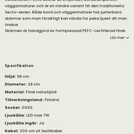
väggarmaturer och är en mindre variant till den traditionella
Secto-serien. Både bord och väggarmaturer har justerbara
skärmar som man försiktigt kan vända för peka ljuset dit man
önskar.
Skärmen är handgjord av formpressad PEFC-certifierad finsk
björk-lameller i Finland av skickliga finsnickare. Vit och svart
Läs mer
variant har laminerats, valnöt har en vaxad valnötsfaner
ovanpå. Metalldelarna är tillverkade av pulverlackerat stål.
Lampan är designad för energilampor och använder den
senaste LED-teknologin. Designade av prisbelönta finska
arkitekten Seppo Koho.
Specifikation
Observera
Höjd
:
56 cm
att användandet av lampor av typen halogen,
spegel eller 12 V i Secto lamporna är förbjuden pga risk för
Diameter
:
28 cm
överhettning. Det måste finnas minst 15 mm mellan lampan
Material
:
Finsk naturbjörk
och skärmen för att tillåta luft att cirkulera runt lampan.
Tillverkningsland
:
Finland
Sockel
:
GX53
Ljuskälla
:
LED max 7W
Ljuskälla ingår
:
Ja
Kabel
:
200 cm vit textilkabel