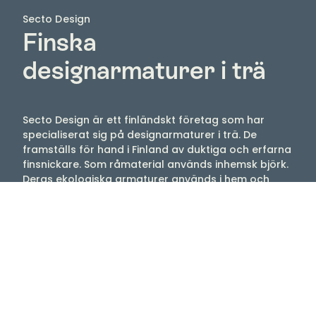
Secto Design
Finska
designarmaturer i trä
Secto Design är ett finländskt företag som har
specialiserat sig på designarmaturer i trä. De
framställs för hand i Finland av duktiga och erfarna
finsnickare. Som råmaterial används inhemsk björk.
Deras ekologiska armaturer används i hem och
offentliga rum över hela världen. Armaturerna är
ett samarbete mellan formgivaren Seppo Kohos
och Secto Design.