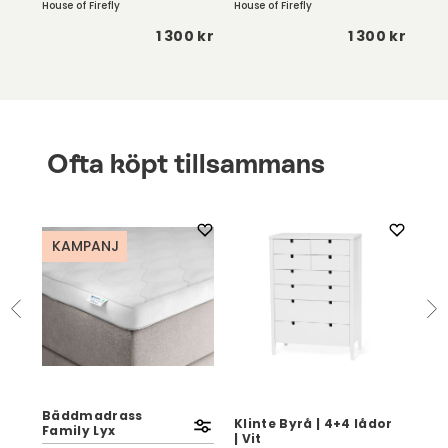
House of Firefly
House of Firefly
Kart
 kr
1 300 kr
1 300 kr
Ofta köpt tillsammans
KAMPANJ
K
Eas
Bäddmadrass
Olj
Klinte Byrå | 4+4 lådor
Family Lyx
Ch
| Vit