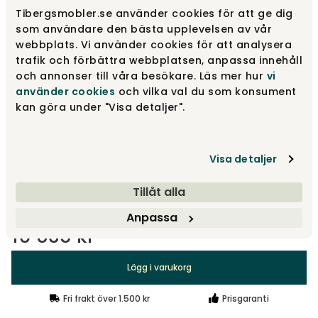
Tibergsmobler.se använder cookies för att ge dig
Naturbjörk
som användare den bästa upplevelsen av vår
10 835 kr
webbplats. Vi använder cookies för att analysera
trafik och förbättra webbplatsen, anpassa innehåll
och annonser till våra besökare. Läs mer hur
vi
Vit
använder cookies
och vilka val du som konsument
10 835 kr
kan göra under "Visa detaljer".
Svart
10 835 kr
Visa detaljer
Visa fler +1
Tillåt alla
Anpassa
10 835 kr
Lägg i varukorg
Fri frakt över 1.500 kr
Prisgaranti