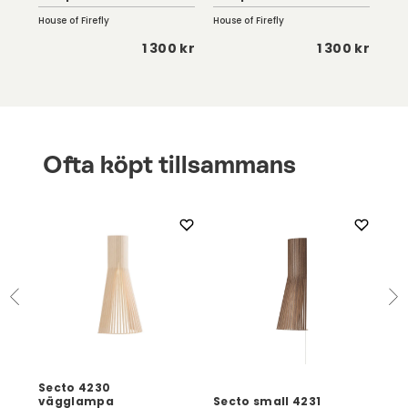
House of Firefly
House of Firefly
Kart
 kr
1 300 kr
1 300 kr
Ofta köpt tillsammans
Secto 4230
vägglampa
Secto small 4231
Se