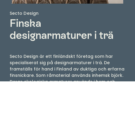
Secto Design
Finska
designarmaturer i trä
Secto Design är ett finländskt företag som har
specialiserat sig på designarmaturer i trä. De
framställs för hand i Finland av duktiga och erfarna
finsnickare. Som råmaterial används inhemsk björk.
Deras ekologiska armaturer används i hem och
offentliga rum över hela världen. Armaturerna är
ett samarbete mellan formgivaren Seppo Kohos
och Secto Design.