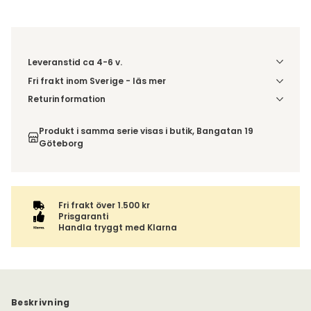
Leveranstid ca 4-6 v.
Fri frakt inom Sverige - läs mer
Denna vara skickas till ett ombud. Du väljer själv i kassan
Returinformation
vilket DHL eller PostNord ombud du önskar få din leverans
Du beställer produkten efter dina val och omfattas därför
till. Du blir aviserad när din order finns att hämta. Beställs
inte av ångerrätten.
Produkt i samma serie visas i butik, Bangatan 19
varan ihop med andra produkter skickas hela ordern
Göteborg
tillsammans med samma fraktalternativ.
Fri frakt över 1.500 kr
Prisgaranti
Handla tryggt med Klarna
Beskrivning