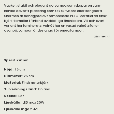
Vacker, stabil och elegant golvampa som skapar en varm
känsla oavsett placering som tex skrivbord eller sängbord.
Skärmen är handgjord av formpressad PEFC-certifierad finsk
björk-lameller i Finland av skickliga finsnickare. Vit och svart
variant har laminerats, valnöt har en vaxad valnötsfaner
ovanpå. Lampan är designad för energilampor.
Läs mer
Observera
att användandet av lampor av typen halogen,
spegel eller 12 V i Secto lamporna är förbjuden pga risk för
överhettning. Det måste finnas minst 15 mm mellan lampan
och skärmen för att tillåta luft att cirkulera runt lampan.
Specifikation
Höjd
:
75 cm
Diameter
:
25 cm
Material
:
Finsk naturbjörk
Tillverkningsland
:
Finland
Sockel
:
E27
Ljuskälla
:
LED max 20W
Ljuskälla ingår
:
Ja