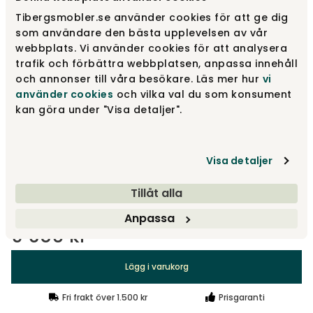
Tibergsmobler.se använder cookies för att ge dig
Naturbjörk
som användare den bästa upplevelsen av vår
9 680 kr
webbplats. Vi använder cookies för att analysera
trafik och förbättra webbplatsen, anpassa innehåll
och annonser till våra besökare. Läs mer hur
vi
Svart
använder cookies
och vilka val du som konsument
9 680 kr
kan göra under "Visa detaljer".
Vit
9 680 kr
Visa detaljer
Visa fler +1
Tillåt alla
Anpassa
9 680 kr
Lägg i varukorg
Fri frakt över 1.500 kr
Prisgaranti