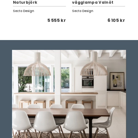
Naturbjörk
vägglampa Valnöt
Sv
Secto Design
Secto Design
Sec
0 kr
5 555 kr
6 105 kr