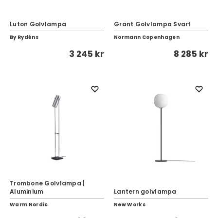
Luton Golvlampa
Grant Golvlampa Svart
By Rydéns
Normann Copenhagen
3 245 kr
8 285 kr
Trombone Golvlampa |
Aluminium
Lantern golvlampa
Warm Nordic
New Works