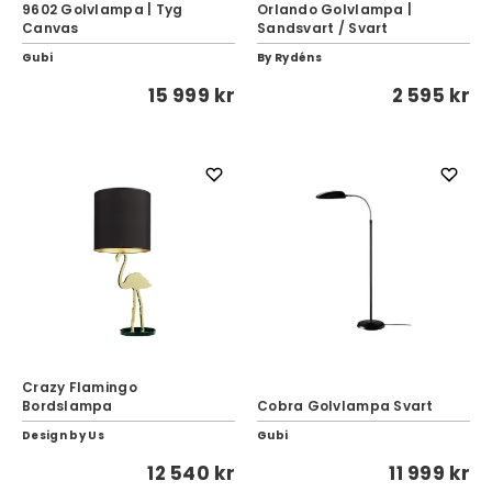
9602 Golvlampa | Tyg
Orlando Golvlampa |
Canvas
Sandsvart / Svart
Gubi
By Rydéns
15 999 kr
2 595 kr
Crazy Flamingo
Bordslampa
Cobra Golvlampa Svart
Design by Us
Gubi
12 540 kr
11 999 kr