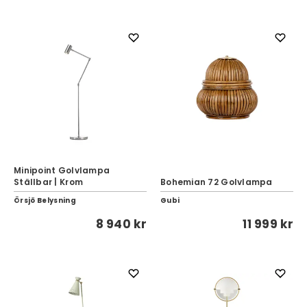
Minipoint Golvlampa
Ställbar | Krom
Bohemian 72 Golvlampa
Örsjö Belysning
Gubi
8 940 kr
11 999 kr