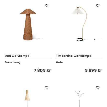
Dou Golvlampa
Timberline Golvlampa
Ferm Living
Gubi
7 809 kr
9 699 kr