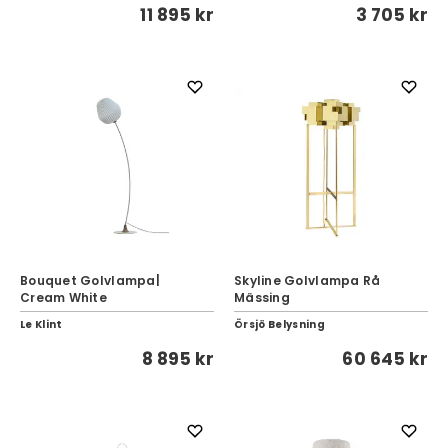
11 895 kr
3 705 kr
Bouquet Golvlampa|
Skyline Golvlampa Rå
Cream White
Mässing
Le Klint
Örsjö Belysning
8 895 kr
60 645 kr