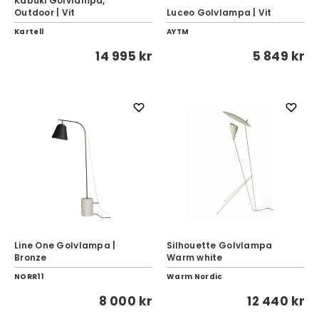
Kabuki Golvlampa,
Outdoor | Vit
Luceo Golvlampa | Vit
Kartell
AYTM
14 995 kr
5 849 kr
Line One Golvlampa |
Silhouette Golvlampa
Bronze
Warm white
NORR11
Warm Nordic
8 000 kr
12 440 kr