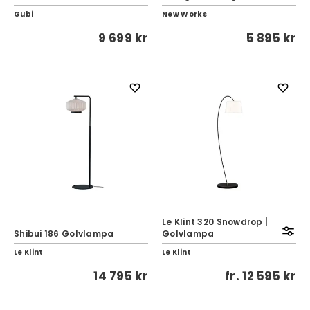
Gubi
New Works
9 699 kr
5 895 kr
Le Klint 320 Snowdrop |
Shibui 186 Golvlampa
Golvlampa
Le Klint
Le Klint
14 795 kr
fr.
12 595 kr