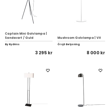
Captain Mini Golvlampa |
Sandsvart / Guld
Mushroom Golvlampa | Vit
By Rydéns
Örsjö Belysning
3 295 kr
8 000 kr