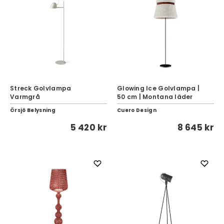
Streck Golvlampa
Glowing Ice Golvlampa |
Varmgrå
50 cm | Montana läder
Örsjö Belysning
Cuero Design
5 420 kr
8 645 kr