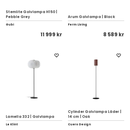
Stemlite Golvlampa H150 |
Pebble Grey
Arum Golvlampa | Black
Gubi
Ferm Living
11 999 kr
8 589 kr
Cylinder Golvlampa Läder |
Lamella 332 | Golvlampa
14 cm | Oak
Le Klint
Cuero Design