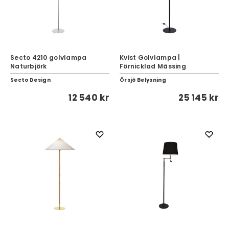
Secto 4210 golvlampa
Kvist Golvlampa |
Naturbjörk
Förnicklad Mässing
Secto Design
Örsjö Belysning
12 540 kr
25 145 kr