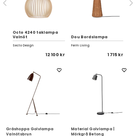
Octo 4240 taklampa
Elf
pa
Valnöt
Dou Bordslampa
Lj
Secto Design
Ferm Living
SMA
 kr
12 100 kr
1 715 kr
Gräshoppa Golvlampa
Material Golvlampa |
Valnötsbrun
Mörkgrå Betong