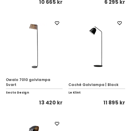
10 665 kr
6 295 kr
Owalo 7010 golvlampa
Svart
Caché Golvlampa | Black
Secto Design
Le Klint
13 420 kr
11 895 kr