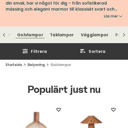
din smak, har vi något för dig – från sofistikerad
mässing och elegant marmor till klassiskt svart och
vitt. Våra golvlampor kommer från välrenommerade
Läs mer
leverantörer som Gubi, Örsjö, Secto Design och många
fler, vilket säkerställer kvalitet och design i toppklass.
Låt oss hjälpa dig att hitta den perfekta golvlampan
ampor
Golvlampor
Taklampor
Vägglampor
Porta
som lyfter inredningen och skapar en unik atmosfär i
ditt hem.
Filtrera
Sortera
Startsida
Belysning
Golvlampor
Populärt just nu