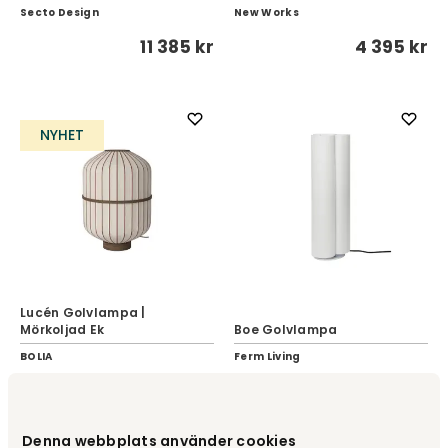
Secto Design
New Works
11 385 kr
4 395 kr
NYHET
Lucén Golvlampa |
Mörkoljad Ek
Boe Golvlampa
BOLIA
Ferm Living
17 035 kr
5 465 kr
Denna webbplats använder cookies