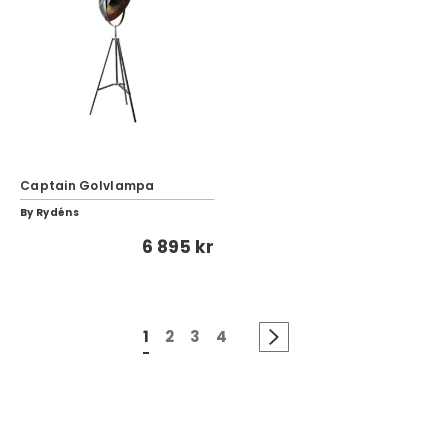
Captain Golvlampa
By Rydéns
6 895 kr
1
2
3
4