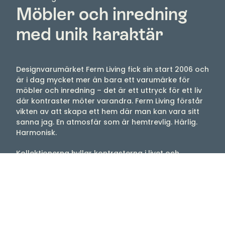
Möbler och inredning
med unik karaktär
Designvarumärket Ferm Living fick sin start 2006 och
är i dag mycket mer än bara ett varumärke för
möbler och inredning – det är ett uttryck för ett liv
där kontraster möter varandra. Ferm Living förstår
vikten av att skapa ett hem där man kan vara sitt
sanna jag. En atmosfär som är hemtrevlig. Härlig.
Harmonisk.
Kollektionerna hyllar kontrasterna i livet och
blandar färger, former och texturer på ett
välbekant men spännande sätt. Sortimentet består
bland annat av möbler, inredning och belysning
som är skapade i samarbete med skickliga
hantverkare. Filosofin är att förena formspråket i
Skandinavien med hantverkskunnighet från kulturer