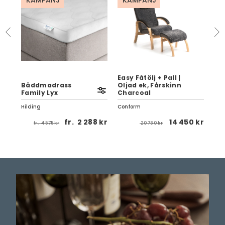
KAMPANJ
KAMPANJ
Easy Fåtölj + Pall |
Bäddmadrass
Oljad ek, Fårskinn
Lu
Family Lyx
Charcoal
Ull
Hilding
Conform
Var
 kr
fr.
2 288 kr
14 450 kr
fr.
4 575 kr
20 780 kr