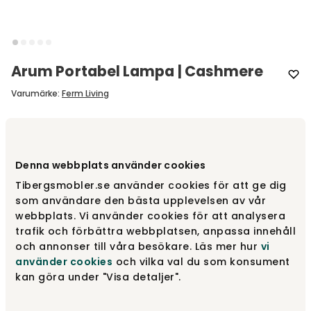
Arum Portabel Lampa | Cashmere
Varumärke
:
Ferm Living
Välj färg
Cashmere
Denna webbplats använder cookies
Cashmere
2 185 kr
Fåtal i lager
Tibergsmobler.se använder cookies för att ge dig
som användare den bästa upplevelsen av vår
webbplats. Vi använder cookies för att analysera
trafik och förbättra webbplatsen, anpassa innehåll
Tea Green
2 185 kr
och annonser till våra besökare. Läs mer hur
vi
använder cookies
och vilka val du som konsument
kan göra under "Visa detaljer".
White
2 185 kr