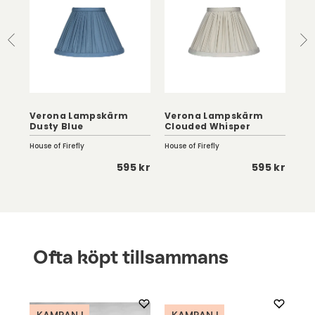
Verona Lampskärm
Verona Lampskärm
Ve
s
Dusty Blue
Clouded Whisper
De
House of Firefly
House of Firefly
Hous
 kr
595 kr
595 kr
Ofta köpt tillsammans