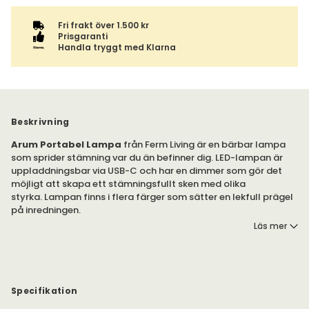
Fri frakt över 1.500 kr
Prisgaranti
Handla tryggt med Klarna
Beskrivning
Arum Portabel Lampa
från Ferm Living är en bärbar lampa
som sprider stämning var du än befinner dig. LED-lampan är
uppladdningsbar via USB-C och har en dimmer som gör det
möjligt att skapa ett stämningsfullt sken med olika
styrka. Lampan finns i flera färger som sätter en lekfull prägel
på inredningen.
Läs mer
Arum är en portabel LED-lampa som är laddningsbar med
USB-C. Kabel ingår. Adapter ingår inte. Lampan har en inbyggd
dimmer som gör att du kan styra styrkan på ljuset i olika steg.
Lampan är tillverkad av aluminium och pulverlackerat järn,
Specifikation
som skapar en slät ytbehandling. Den är dessutom hållbar.