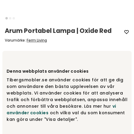
Arum Portabel Lampa | Oxide Red
Varumärke
:
Ferm Living
Välj färg
Oxide Red
Denna webbplats använder cookies
Oxide Red
2 185 kr
Tibergsmobler.se använder cookies för att ge dig
som användare den bästa upplevelsen av vår
webbplats. Vi använder cookies för att analysera
trafik och förbättra webbplatsen, anpassa innehåll
Tea Green
2 185 kr
och annonser till våra besökare. Läs mer hur
vi
använder cookies
och vilka val du som konsument
kan göra under "Visa detaljer".
White
2 185 kr