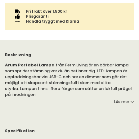
Fri frakt över 1.500 kr
Prisgaranti
Handla tryggt med Klarna
Beskrivning
Arum Portabel Lampa
från Ferm Living är en bärbar lampa
som sprider stämning var du än befinner dig. LED-lampan är
uppladdningsbar via USB-C och har en dimmer som gör det
möjligt att skapa ett stämningsfullt sken med olika
styrka. Lampan finns i flera färger som sätter en lekfull prägel
på inredningen.
Läs mer
Arum är en portabel LED-lampa som är laddningsbar med
USB-C. Kabel ingår. Adapter ingår inte. Lampan har en inbyggd
dimmer som gör att du kan styra styrkan på ljuset i olika steg.
Lampan är tillverkad av aluminium och pulverlackerat järn,
Specifikation
som skapar en slät ytbehandling. Den är dessutom hållbar.