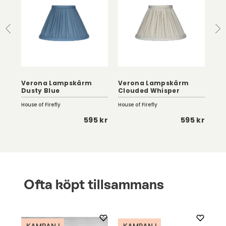
Verona Lampskärm
Verona Lampskärm
Ve
s
Dusty Blue
Clouded Whisper
De
House of Firefly
House of Firefly
Hous
 kr
595 kr
595 kr
Ofta köpt tillsammans