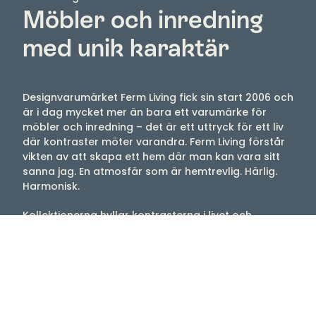
Möbler och inredning
med unik karaktär
Designvarumärket Ferm Living fick sin start 2006 och
är i dag mycket mer än bara ett varumärke för
möbler och inredning – det är ett uttryck för ett liv
där kontraster möter varandra. Ferm Living förstår
vikten av att skapa ett hem där man kan vara sitt
sanna jag. En atmosfär som är hemtrevlig. Härlig.
Harmonisk.
Kollektionerna hyllar kontrasterna i livet och
blandar färger, former och texturer på ett
välbekant men spännande sätt. Sortimentet består
bland annat av möbler, inredning och belysning
som är skapade i samarbete med skickliga
hantverkare. Filosofin är att förena formspråket i
Skandinavien med hantverkskunnighet från kulturer