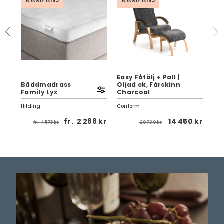
KAMPANJ
KAMPANJ
Easy Fåtölj + Pall |
Bäddmadrass
Oljad ek, Fårskinn
Co
Family Lyx
Charcoal
Avl
Hilding
Conform
Row
fr.
2 288 kr
14 450 kr
fr.
4 575 kr
20 780 kr
0 kr