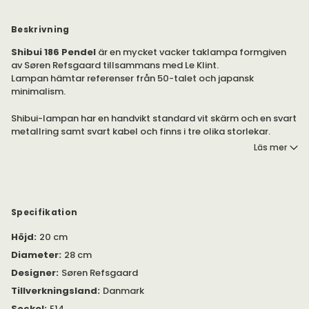
Beskrivning
Shibui 186 Pendel
är en mycket vacker taklampa formgiven
av Søren Refsgaard tillsammans med Le Klint.
Lampan hämtar referenser från 50-talet och japansk
minimalism.
Shibui-lampan har en handvikt standard vit skärm och en svart
metallring samt svart kabel och finns i tre olika storlekar.
Läs mer
Shibui-serien innehåller inte bara pendlar utan även en
vägglampa och golvlampa och passar bra att kombinera med
varandra.
Le Klint är stolta över att ha behållit det gamla hantverket
Specifikation
med vikta lampskärmar i Odense. Vikta lampskärmar är ett
Höjd
:
20 cm
svårt hantverk att lära sig, och det tar flera år för de skickliga
hantverkarna att bemästra alla deras modeller.
Diameter
:
28 cm
Lampan är som standard tillverkad i Le Klints Standardfolie
Designer
:
Søren Refsgaard
och har ett mycket vit och rent utseende. Materialet är
tillverkat i Europa av en speciell lampskärmsfolie (hård PVC).
Tillverkningsland
:
Danmark
Materialet är UV-beständigt, brandhämmande och har en
Sockel
:
E14