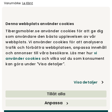
Varumärke
:
Le Klint
Välj modell
Small
Denna webbplats använder cookies
Tibergsmobler.se använder cookies för att ge dig
Small
6 695 kr
som användare den bästa upplevelsen av vår
webbplats. Vi använder cookies för att analysera
trafik och förbättra webbplatsen, anpassa innehåll
och annonser till våra besökare. Läs mer hur
vi
Medium
8 195 kr
använder cookies
och vilka val du som konsument
kan göra under "Visa detaljer".
Large
9 595 kr
Visa detaljer
Tillåt alla
6 695 kr
Anpassa