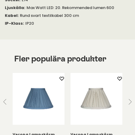
antistatisk yta.
Ljuskälla
:
Max Watt LED: 20. Rekommended lumen 600
Kabel
:
Rund svart textilkabel 300 cm
IP-Klass
:
IP20
Fler populära produkter
o
Verona Lampskärm
Verona Lampskärm
Ve