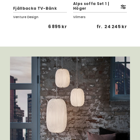
80
Alps soffa Set 1 |
med
Fjällbacka TV-Bänk
Höger
Vä
Venture Design
Vilmers
NIN
 kr
6 895 kr
fr.
24 245 kr