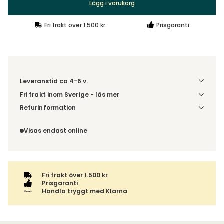
Lägg i varukorg
Fri frakt över 1.500 kr
Prisgaranti
Leveranstid ca 4-6 v.
Fri frakt inom Sverige - läs mer
Denna vara skickas till ett ombud. Du väljer själv i kassan
Returinformation
vilket DHL eller PostNord ombud du önskar få din leverans
Du beställer produkten efter dina val och omfattas därför
till. Du blir aviserad när din order finns att hämta. Beställs
inte av ångerrätten.
Visas endast online
varan ihop med andra produkter skickas hela ordern
tillsammans med samma fraktalternativ.
Fri frakt över 1.500 kr
Prisgaranti
Handla tryggt med Klarna