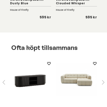
Dusty Blue
Clouded Whisper
De
House of Firefly
House of Firefly
Hous
 kr
595 kr
595 kr
Ofta köpt tillsammans
Ha