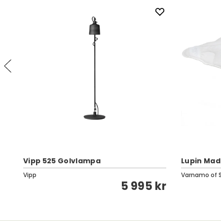
Vipp 525 Golvlampa
Lupin Mad
Vipp
Varnamo of 
kr
5 995 kr