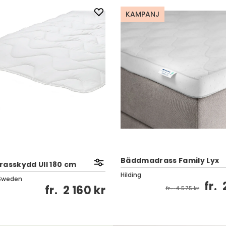
KAMPANJ
Bäddmadrass Family Lyx
rasskydd Ull 180 cm
Hilding
Sweden
fr.
fr.
2 160 kr
fr.
4 575 kr