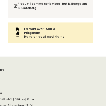
få din leverans till. Du blir aviserad när din order
emot din order, enligt
distansavtalslagen.
Produkt i samma serie visas i butik, Bangatan
finns att hämta. Beställs varan ihop med andra
19 Göteborg
produkter skickas hela ordern tillsammans med
samma fraktalternativ.
Fri frakt över 1.500 kr
Prisgaranti
Handla tryggt med Klarna
on
cm
ritt stål | Silikon | Glas
mme
:
Aluminium | Stål