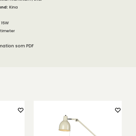
and
:
Kina
 15W
timeter
rmation som PDF