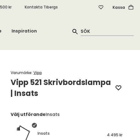
.500 kr
Kontakta Tibergs
Kassa
e
Inspiration
Varumärke
:
Vipp
Vipp 521 Skrivbordslampa
| Insats
Välj utförande
Insats
Insats
4 495 kr