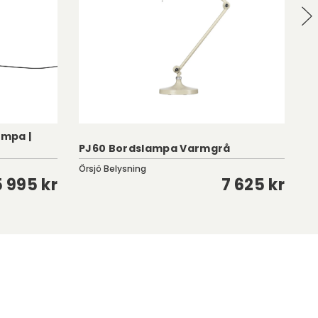
ampa |
PJ60 Bordslampa Varmgrå
Pe
Örsjö Belysning
Se
5 995 kr
7 625 kr