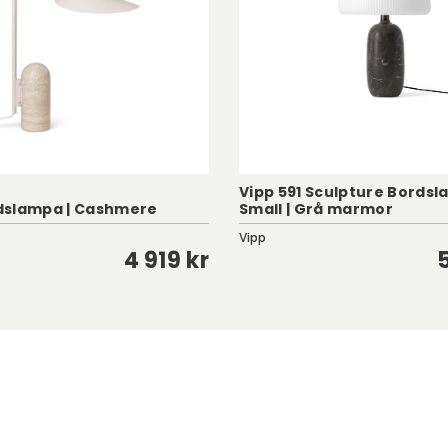
Vipp 591 Sculpture Bordsl
dslampa | Cashmere
Small | Grå marmor
Vipp
4 919 kr