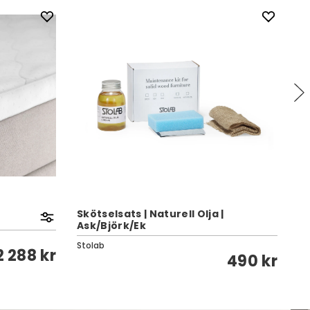
Cl
Skötselsats | Naturell Olja |
L
Ask/Björk/Ek
Br
Stolab
2 288 kr
490 kr