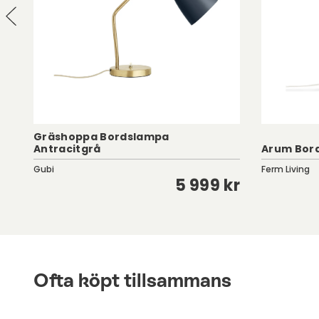
Gräshoppa Bordslampa
Antracitgrå
Arum Bor
Gubi
Ferm Living
kr
5 999 kr
Ofta köpt tillsammans