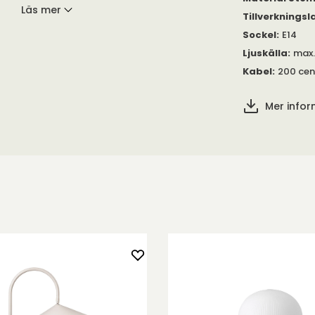
Läs mer
Tillverkningsl
ordslampa. Välj
Sockel
:
E14
aluminium, med
Ljuskälla
:
max.
l. Lampskärmen
glig spridning
Kabel
:
200 cen
Mer info
nderas.
s E