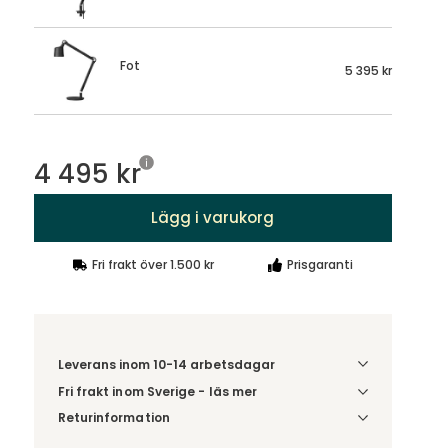
Fot
5 395 kr
4 495 kr
Lägg i varukorg
Fri frakt över 1.500 kr
Prisgaranti
Leverans inom 10-14 arbetsdagar
Fri frakt inom Sverige - läs mer
Denna vara skickas till ett ombud. Du väljer själv i
Returinformation
kassan vilket DHL eller PostNord ombud du önskar
Du har 14 dagars ångerrätt från den dag du tog