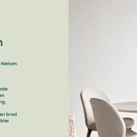
n
Nielsen.
pade
en
ing.
 en bred
öbler