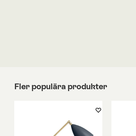
på skrivbordet.
Vipp 521 Skrivbordslampa är en funktionell skrivb
mellan fot eller insats. Lampan är tillverkad av 
pulverlackerad yta. Lampan har en justerbar axe
med matt glas har 1539 perforeringar, för en beha
av ljus. IP-klassifikationen är 20.
LED-lampa av typen 470 lumen, 2700K, rekomme
Lampan är kompatibel med:
Glödlampor i energiklass A++ till energiklas
Glödlampor av typen E14, max 15W
Fler populära produkter