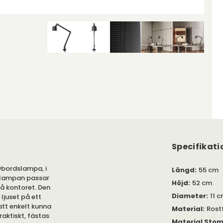
Specifikati
ivbordslampa, i
Längd
:
55 cm
t lampan passar
Höjd
:
52 cm
å kontoret. Den
Diameter
:
11 
juset på ett
att enkelt kunna
Material
:
Rostf
raktiskt, fästas
Material Sto