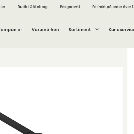
ler
Butik i Göteborg
Prisgaranti
Fri frakt på order över 1
Kampanjer
Varumärken
Sortiment
Kundservic