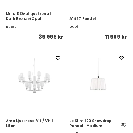
Miira 8 Oval Ljuskrona |
Dark Bronze/Opal
A1967 Pendel
Nuura
Gubi
39 995 kr
11 999 kr
Amp Ljuskrona Vit / Vit |
Le Klint 120 Snowdrop
Liten
Pendel | Medium