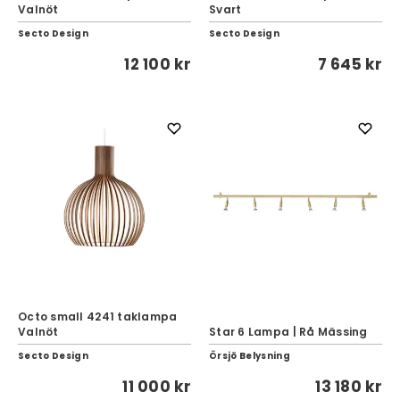
Valnöt
Svart
Secto Design
Secto Design
12 100 kr
7 645 kr
Octo small 4241 taklampa
Valnöt
Star 6 Lampa | Rå Mässing
Secto Design
Örsjö Belysning
11 000 kr
13 180 kr