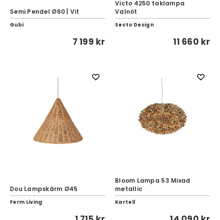
Victo 4250 taklampa
Semi Pendel Ø60 | Vit
Valnöt
Gubi
Secto Design
7 199 kr
11 660 kr
Bloom Lampa 53 Mixad
Dou Lampskärm Ø45
metallic
Ferm Living
Kartell
1 715 kr
14 090 kr