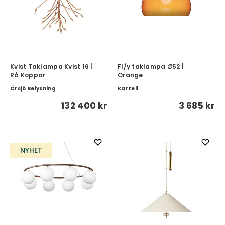
Kvist Taklampa Kvist 16 |
Fl/y taklampa ∅52 |
Rå Koppar
Orange
Örsjö Belysning
Kartell
132 400 kr
3 685 kr
NYHET