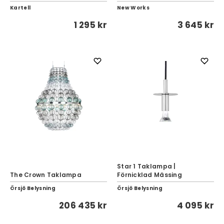
Kartell
New Works
1 295 kr
3 645 kr
Star 1 Taklampa |
The Crown Taklampa
Förnicklad Mässing
Örsjö Belysning
Örsjö Belysning
206 435 kr
4 095 kr