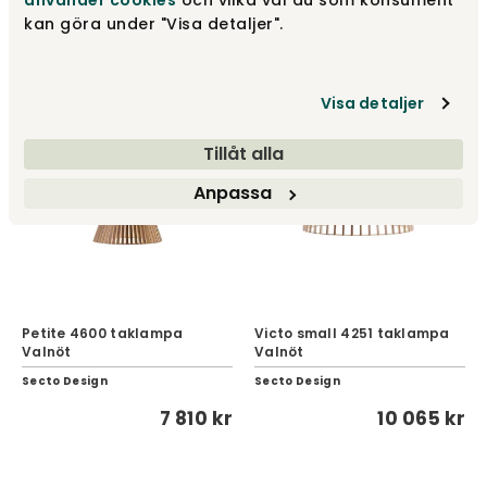
använder cookies
och vilka val du som konsument
kan göra under "Visa detaljer".
3 795 kr
2 595 kr
Visa detaljer
Tillåt alla
Anpassa
Petite 4600 taklampa
Victo small 4251 taklampa
Valnöt
Valnöt
Secto Design
Secto Design
7 810 kr
10 065 kr