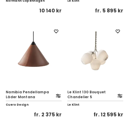
Normann Copenhagen
Le Klint
10 140 kr
fr.
5 895 kr
Namibia Pendellampa
Le Klint 130 Bouquet
Läder Montana
Chandelier 5
Cuero Design
Le Klint
fr.
2 375 kr
fr.
12 595 kr