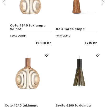
t
Octo 4240 taklampa
Elf
Valnöt
Dou Bordslampa
Lj
Secto Design
Ferm Living
SMA
 kr
12 100 kr
1 715 kr
Octo 4240 taklampa
Secto 4200 taklampa