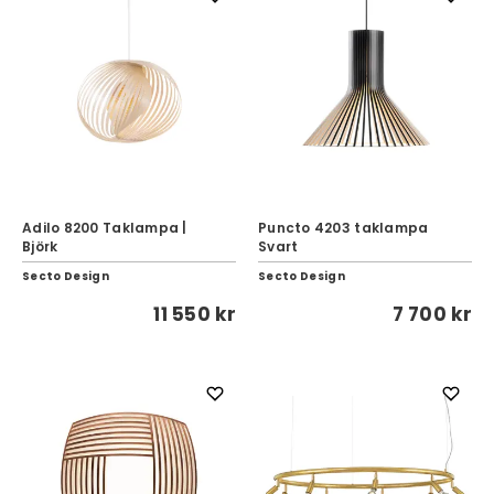
Adilo 8200 Taklampa |
Puncto 4203 taklampa
Björk
Svart
Secto Design
Secto Design
11 550 kr
7 700 kr