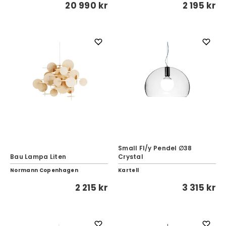
20 990 kr
2 195 kr
Small Fl/y Pendel ∅38
Bau Lampa Liten
Crystal
Normann Copenhagen
Kartell
2 215 kr
3 315 kr