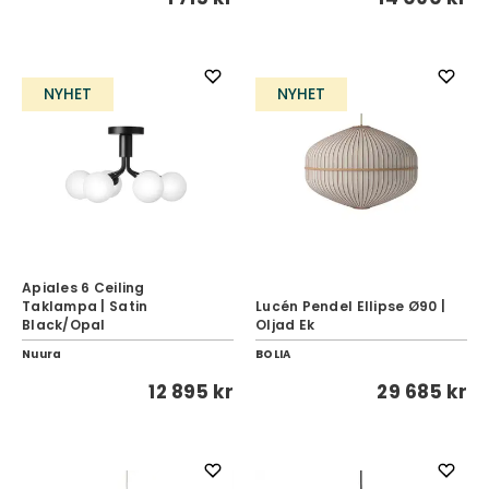
NYHET
NYHET
Apiales 6 Ceiling
Taklampa | Satin
Lucén Pendel Ellipse Ø90 |
Black/Opal
Oljad Ek
Nuura
BOLIA
12 895 kr
29 685 kr