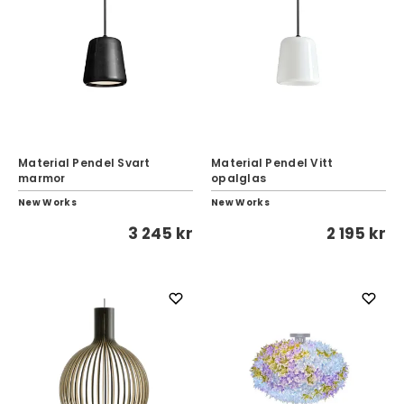
Material Pendel Svart
Material Pendel Vitt
marmor
opalglas
New Works
New Works
3 245 kr
2 195 kr