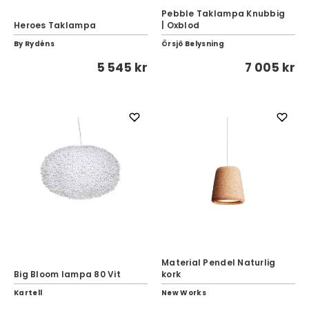
Pebble Taklampa Knubbig
Heroes Taklampa
| Oxblod
By Rydéns
Örsjö Belysning
5 545 kr
7 005 kr
Material Pendel Naturlig
Big Bloom lampa 80 Vit
kork
Kartell
New Works