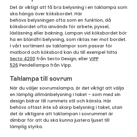
Det är viktigt att få bra belysning i en taklampa som
ska hänga över köksbordet. Här
behövs belysningen ofta som en funktion, då
köksbordet ofta används för arbete, pyssel,
läxläsning eller bakning. Lampan vid köksbordet bör
ha en bländfri belysning, som riktas ner mot bordet.
I vårt sortiment av taklampor som passar för
matbord och köksbord kan du till exempel hitta
Secto 4200
från Secto Design, eller
VIPP
526
Pendellampa från Vipp.
Taklampa till sovrum
När du väljer sovrumslampa, är det viktigt att välja
en lämplig allmänbelysning i taket – som med sin
design bidrar till rummets stil och känsla. Här
behövs oftast inte så skarp belysning i taket, utan
det är viktigare att taklampan i sovrummet är
dimbar för att du ska kunna justera ljuset till
lämplig styrka.