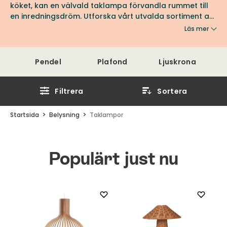
köket, kan en välvald taklampa förvandla rummet till
en inredningsdröm. Utforska vårt utvalda sortiment av
taklampor, takkronor och plafonder från ledande
Läs mer
tillverkare som Gubi, Örsjö Belysning, New Works och By
Rydéns. Varje lampa är noggrant utvald för att ge din
inredning det där lilla extra och skapa en oöverträffad
Pendel
Plafond
Ljuskrona
atmosfär.
Filtrera
Sortera
Startsida
Belysning
Taklampor
Populärt just nu