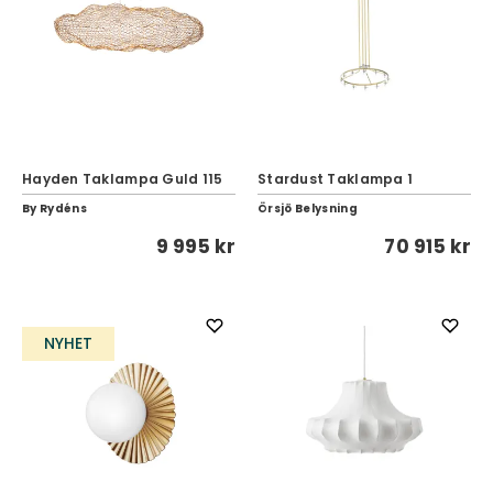
Hayden Taklampa Guld 115
Stardust Taklampa 1
By Rydéns
Örsjö Belysning
9 995 kr
70 915 kr
NYHET