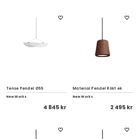
Tense Pendel Ø55
Material Pendel Rökt ek
New Works
New Works
4 845 kr
2 495 kr