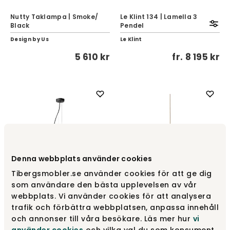
Nutty Taklampa | Smoke/
Le Klint 134 | Lamella 3
Black
Pendel
Design by Us
Le Klint
5 610 kr
fr.
8 195 kr
Denna webbplats använder cookies
Tibergsmobler.se använder cookies för att ge dig
som användare den bästa upplevelsen av vår
webbplats. Vi använder cookies för att analysera
Apiales 1 Pendel Large |
trafik och förbättra webbplatsen, anpassa innehåll
Vipp 528 Pendellampa
Brushed Brass/Opal
och annonser till våra besökare. Läs mer hur
vi
Vipp
Nuura