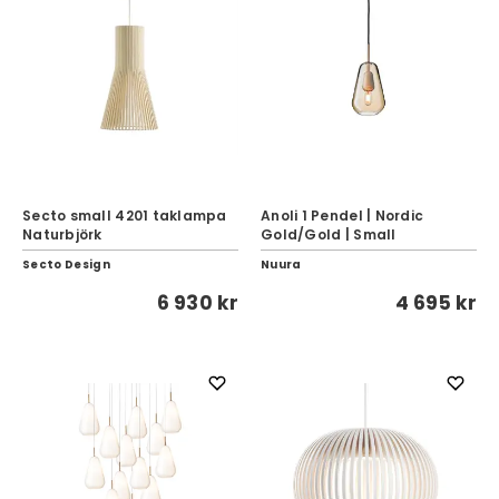
Secto small 4201 taklampa
Anoli 1 Pendel | Nordic
Naturbjörk
Gold/Gold | Small
Secto Design
Nuura
6 930 kr
4 695 kr