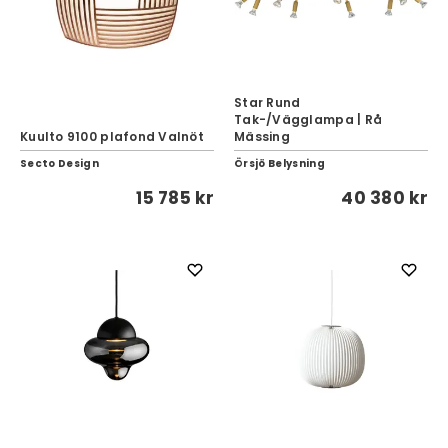
Star Rund
Tak-/Vägglampa | Rå
Kuulto 9100 plafond Valnöt
Mässing
Secto Design
Örsjö Belysning
15 785 kr
40 380 kr