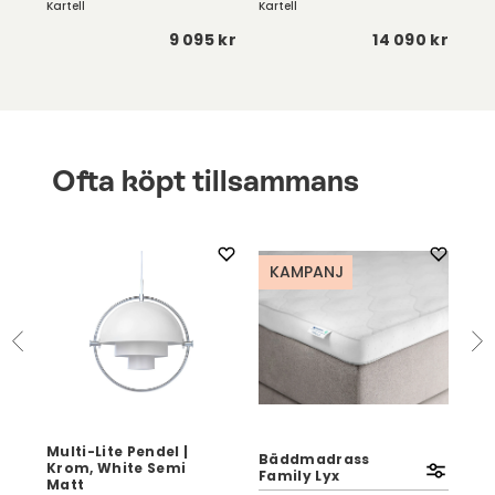
Kartell
Kartell
Kart
5 kr
9 095 kr
14 090 kr
Ofta köpt tillsammans
KAMPANJ
Multi-Lite Pendel |
t
Bäddmadrass
Krom, White Semi
Pau
Family Lyx
Matt
Ek