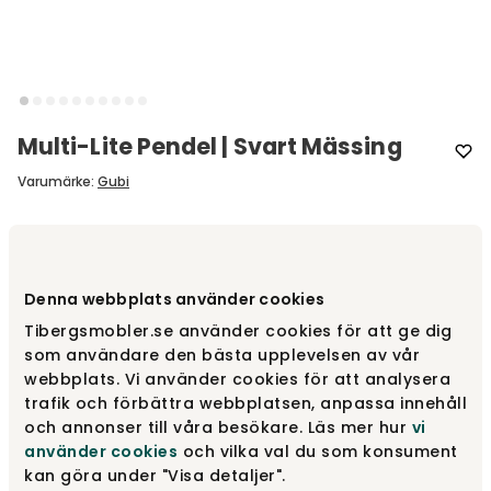
Multi-Lite Pendel | Svart Mässing
Varumärke
:
Gubi
Välj färg
Svart Mässing
Denna webbplats använder cookies
Svart Mässing
9 699 kr
Tibergsmobler.se använder cookies för att ge dig
som användare den bästa upplevelsen av vår
webbplats. Vi använder cookies för att analysera
trafik och förbättra webbplatsen, anpassa innehåll
Krom | White Semi Matt
9 699 kr
och annonser till våra besökare. Läs mer hur
vi
använder cookies
och vilka val du som konsument
kan göra under "Visa detaljer".