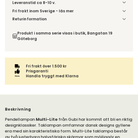
Leveranstid ca 8-10 v.
Fri frakt inom Sverige - läs mer
Denna vara skickas till ett ombud. Du väljer själv i kassan
Returinformation
vilket DHL eller PostNord ombud du önskar få din leverans
Du beställer produkten efter dina val och omfattas därför
till. Du blir aviserad när din order finns att hämta. Beställs
inte av ångerrätten.
Produkt i samma serie visas i butik, Bangatan 19
varan ihop med andra produkter skickas hela ordern
Göteborg
tillsammans med samma fraktalternativ.
Fri frakt över 1.500 kr
Prisgaranti
Handla tryggt med Klarna
Beskrivning
Pendellampan
Multi-Lite
från Gubi har kommit att bli en riktig
designklassiker. Taklampan omfamnar dansk designs gyllene
era med sin karakteristiska form. Multi-Lite taklampa består
av två justerbara halvsfäriska skärmar som möjliggör en