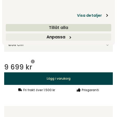
Krom | Black Semi Matt
9 699 kr
Visa detaljer
Visa fler +7
Tillåt alla
Välj storlek
Anpassa
Ø36 cm
9 699 kr
Lägg i varukorg
Fri frakt över 1.500 kr
Prisgaranti