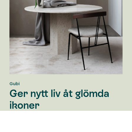
Gubi
Ger nytt liv åt glömda
ikoner
GUBI grundades 1967 i Danmark av Lisbeth och Gubi