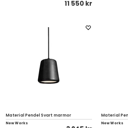
11 550 kr
Material Pendel Svart marmor
Material Pen
New Works
New Works