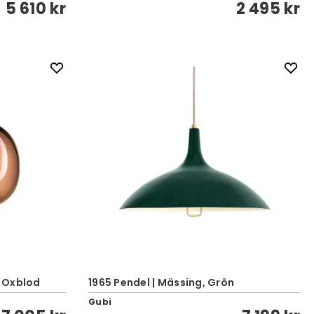
5 610 kr
2 495 kr
 Oxblod
1965 Pendel | Mässing, Grön
Gubi