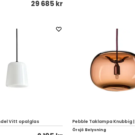
29 685 kr
del Vitt opalglas
Pebble Taklampa Knubbig |
Örsjö Belysning