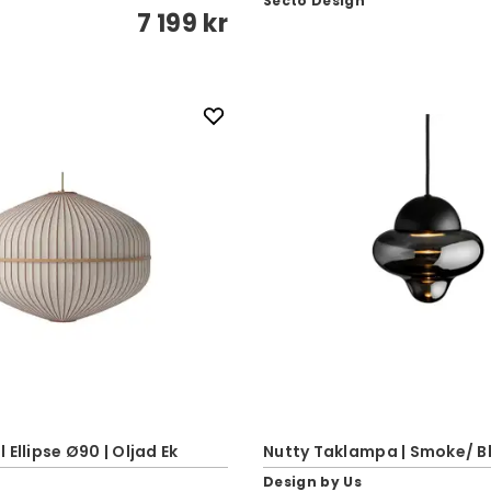
Secto Design
7 199 kr
 Ellipse Ø90 | Oljad Ek
Nutty Taklampa | Smoke/ B
Design by Us