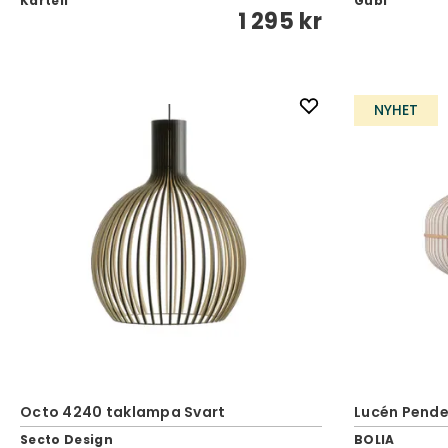
Kartell
Gubi
1 295 kr
NYHET
Octo 4240 taklampa Svart
Lucén Pendel
Secto Design
BOLIA