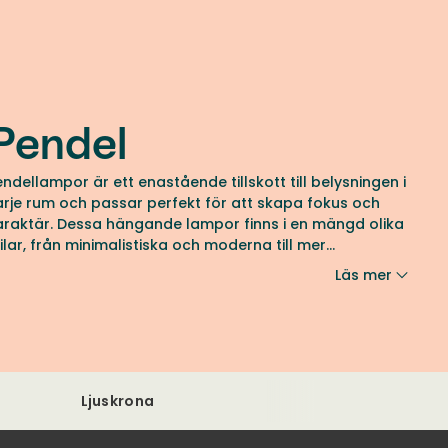
Pendel
endellampor är ett enastående tillskott till belysningen i
arje rum och passar perfekt för att skapa fokus och
araktär. Dessa hängande lampor finns i en mängd olika
tilar, från minimalistiska och moderna till mer
raditionella och utsmyckade. Du kan placera dem över
Läs mer
atbordet, i vardagsrummet eller i köket för att både
kapa praktisk belysning och en dekorativ detalj.
Ljuskrona