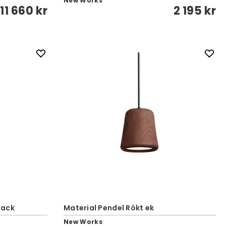
New Works
11 660 kr
2 195 kr
lack
Material Pendel Rökt ek
New Works