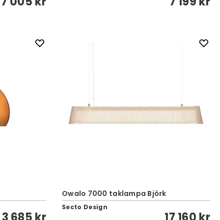
7 005 kr
7 199 kr
e
Owalo 7000 taklampa Björk
Secto Design
3 685 kr
17 160 kr