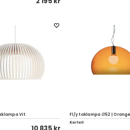
2 195 kr
aklampa Vit
Fl/y taklampa ∅52 | Orang
Kartell
10 835 kr