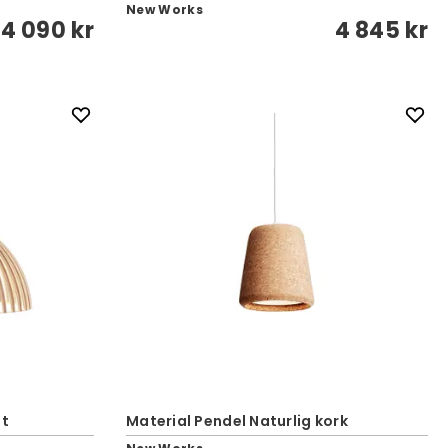
New Works
14 090 kr
4 845 kr
öt
Material Pendel Naturlig kork