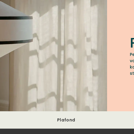
P
v
k
s
t
m
s
Plafond