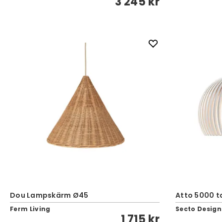
3 245 kr
Dou Lampskärm Ø45
Atto 5000 t
Ferm Living
Secto Design
1 715 kr