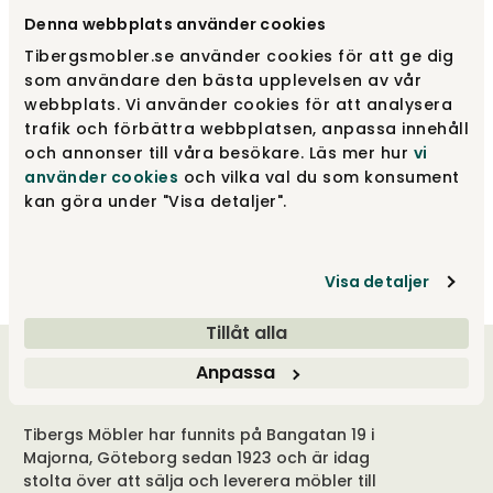
Denna webbplats använder cookies
Tibergsmobler.se använder cookies för att ge dig
som användare den bästa upplevelsen av vår
webbplats. Vi använder cookies för att analysera
trafik och förbättra webbplatsen, anpassa innehåll
och annonser till våra besökare. Läs mer hur
vi
Textilsladdset Sand 2 m
använder cookies
och vilka val du som konsument
kan göra under "Visa detaljer".
Ferm Living
309 kr
Visa detaljer
Tillåt alla
Anpassa
Välkommen till oss
Tibergs Möbler har funnits på Bangatan 19 i
Majorna, Göteborg sedan 1923 och är idag
stolta över att sälja och leverera möbler till