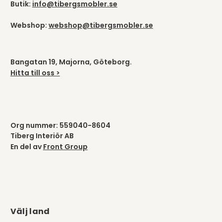
Butik:
info@tibergsmobler.se
Webshop:
webshop@tibergsmobler.se
Bangatan 19, Majorna, Göteborg.
Hitta till oss >
Org nummer: 559040-8604
Tiberg Interiör AB
En del av
Front Group
Välj land