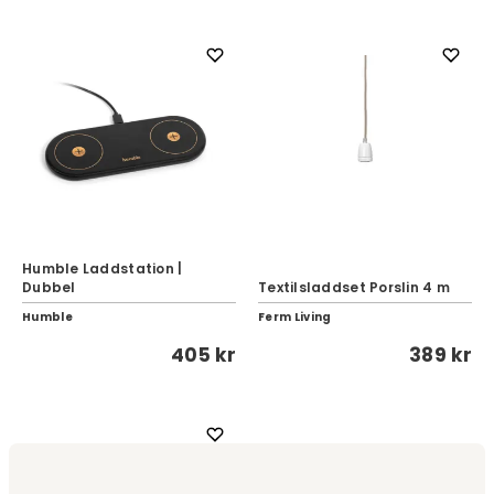
Humble Laddstation |
Dubbel
Textilsladdset Porslin 4 m
Humble
Ferm Living
405 kr
389 kr