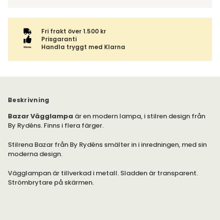
tillsammans med samma fraktalternativ.
Fri frakt över 1.500 kr
Prisgaranti
Handla tryggt med Klarna
Beskrivning
Bazar Vägglampa
är en modern lampa, i stilren design från
By Rydéns. Finns i flera färger.
Stilrena Bazar från By Rydéns smälter in i inredningen, med sin
moderna design.
Vägglampan är tillverkad i metall. Sladden är transparent.
Strömbrytare på skärmen.