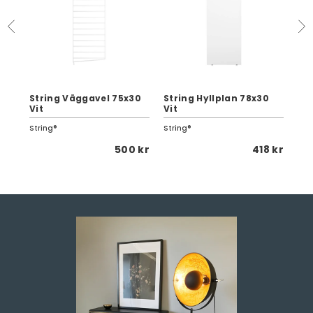
0
String Väggavel 75x30
String Hyllplan 78x30
Str
Vit
Vit
Vit
String®
String®
Str
 kr
500 kr
418 kr