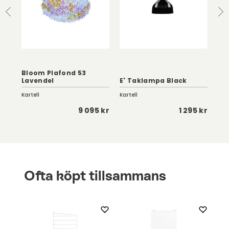
Bloom Plafond 53
Sta
Lavendel
E' Taklampa Black
Mä
Kartell
Kartell
Örsj
 kr
9 095 kr
1 295 kr
Ofta köpt tillsammans