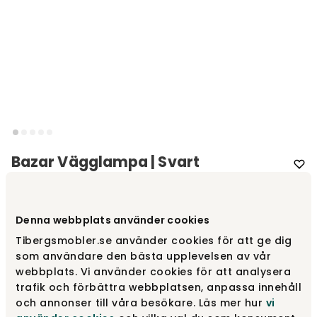
Bazar Vägglampa | Svart
Varumärke
:
By Rydéns
Denna webbplats använder cookies
Välj färg
Svart
Tibergsmobler.se använder cookies för att ge dig
som användare den bästa upplevelsen av vår
Svart
1 695 kr
webbplats. Vi använder cookies för att analysera
trafik och förbättra webbplatsen, anpassa innehåll
och annonser till våra besökare. Läs mer hur
vi