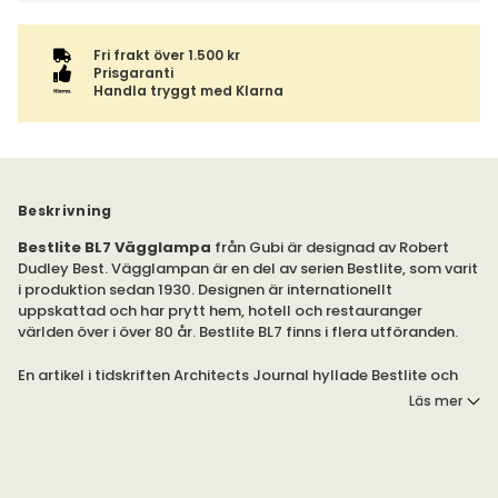
Fri frakt över 1.500 kr
Prisgaranti
Handla tryggt med Klarna
Beskrivning
Bestlite BL7 Vägglampa
från Gubi är designad av Robert
Dudley Best. Vägglampan är en del av serien Bestlite, som varit
i produktion sedan 1930. Designen är internationellt
uppskattad och har prytt hem, hotell och restauranger
världen över i över 80 år. Bestlite BL7 finns i flera utföranden.
En artikel i tidskriften Architects Journal hyllade Bestlite och
blev på så sätt det första beviset för Bauhaus i Storbritannien.
Läs mer
Detta ledde till att lampan fördes vidare till designmedvetna.
Den allmänna efterfrågan på Bestlite ökade och när Winston
Churchill personligen valde bordslampan Bestlite BL1 till sitt
skrivbord var Bestlites ikonstatus säkerställd.