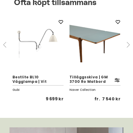
Ofta köpt tillsammans
n
Bestlite BL10
Tilläggsskiva | GM
No
Vägglampa | Vit
3700 Ro Matbord
Fo
Gubi
Naver Collection
AYT
 kr
9 699 kr
fr.
7 540 kr