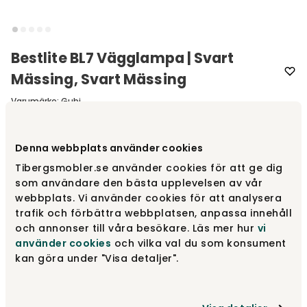
Bestlite BL7 Vägglampa | Svart
Mässing, Svart Mässing
Varumärke
:
Gubi
Välj färg
Svart mässing | Svart mässing
Denna webbplats använder cookies
Tibergsmobler.se använder cookies för att ge dig
Svart mässing | Svart mässing
som användare den bästa upplevelsen av vår
5 999 kr
webbplats. Vi använder cookies för att analysera
trafik och förbättra webbplatsen, anpassa innehåll
och annonser till våra besökare. Läs mer hur
vi
Svart mässing | Vit
använder cookies
och vilka val du som konsument
5 999 kr
kan göra under "Visa detaljer".
Krom | Vit
5 999 kr