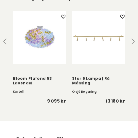
Bloom Plafond 53
Star 6 Lampa | Rå
Lavendel
Mässing
E'
Kartell
Örsjö Belysning
Kart
5 kr
9 095 kr
13 180 kr