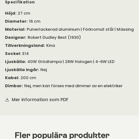
Specifikation
Lampans design grundar sig i den industriella tidsperioden och
är lika uppskattad av arkitekter och formgivare, då som nu.
Höjd
:
27 cm
Diameter
:
16 cm
I samma serie finns även flera olika golv- och bordslampor.
Material
:
Pulverlackerad aluminium | Förkromat stål | Mässing
Lamporna finns under egna produkter.
Designer
:
Robert Dudley Best (1930)
Tillverkningsland
:
Kina
Sockel
:
E14
Ljuskälla
:
40W Glödlampa | 28W Halogen | 4-6W LED
Ljuskälla ingår
:
Nej
Kabel
:
200 cm
Dimbar
:
Nej, men kan förses med dimmer av en elektriker
Mer information som PDF
Fler populära produkter