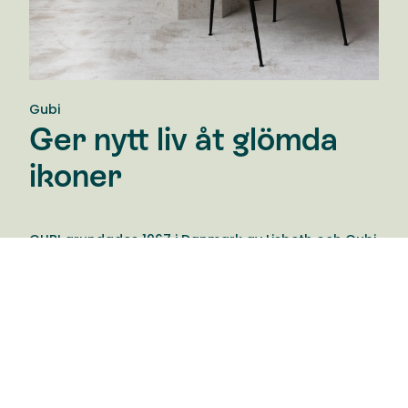
Gubi
Ger nytt liv åt glömda
ikoner
GUBI grundades 1967 i Danmark av Lisbeth och Gubi
Olsen. Varumärket är känt för sin design, utveckling
och marknadsföring av en elegant och
vågad samling möbler, belysning och inredning.
Produkterna berättar ofta en meningsfull historia
som väcker känslor och förblir tidlösa ikoner.
Varumärket sammanför glömda verk från förr av
renommerade designers med nutida design.