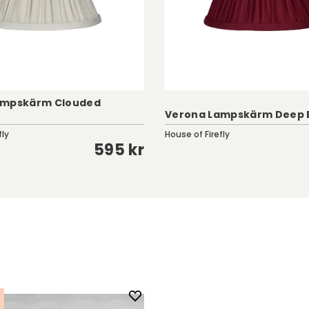
ampskärm Clouded
Verona Lampskärm Deep 
fly
House of Firefly
595 kr