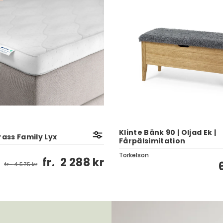
Klinte Bänk 90 | Oljad Ek |
ss Family Lyx
Fårpälsimitation
Torkelson
fr.
2 288 kr
fr.
4 575 kr