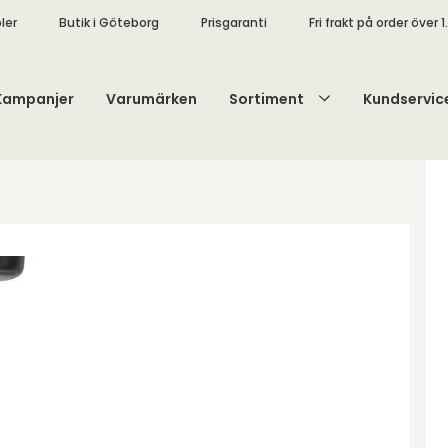
ler
Butik i Göteborg
Prisgaranti
Fri frakt på order över 1
Kampanjer
Varumärken
Sortiment
Kundservic