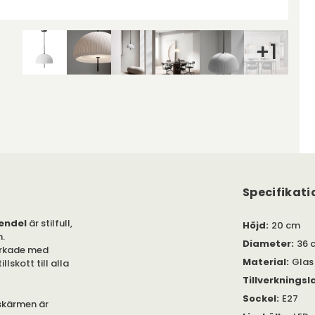
+
1
Specifikati
Pendel
är stilfull,
Höjd
:
20 cm
n.
Diameter
:
36 
verkade med
Material
:
Glas 
illskott till alla
Tillverkningsl
Sockel
:
E27
skärmen är