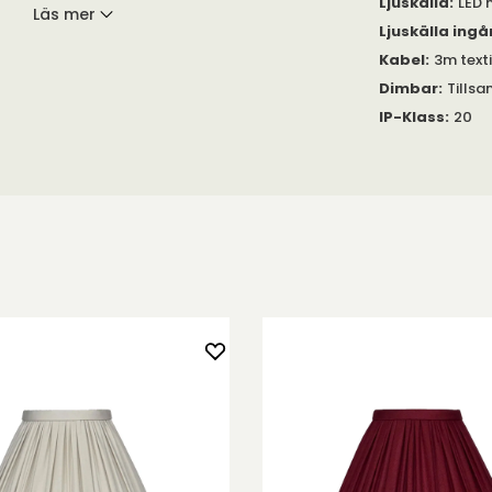
Ljuskälla
:
LED
Läs mer
Ljuskälla ingå
91 Sculpture
Kabel
:
3m text
Dimbar
:
Tills
IP-Klass
:
20