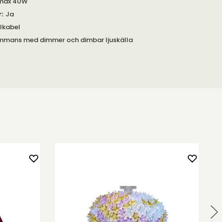
 max 40W
r
:
Ja
ilkabel
ammans med dimmer och dimbar ljuskälla