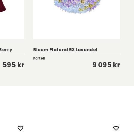
Berry
Bloom Plafond 53 Lavendel
T
Kartell
Kar
595 kr
9 095 kr