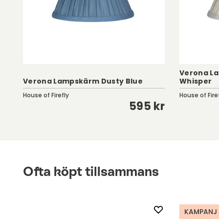
Verona L
Verona Lampskärm Dusty Blue
Whisper
House of Firefly
House of Fire
kr
595 kr
Ofta köpt tillsammans
KAMPANJ