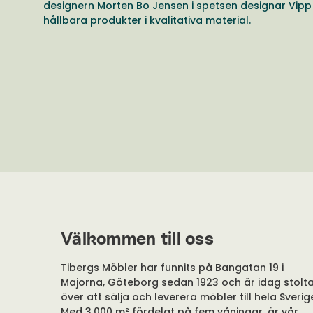
designern Morten Bo Jensen i spetsen designar Vipp 
hållbara produkter i kvalitativa material.
Välkommen till oss
Tibergs Möbler har funnits på Bangatan 19 i
Majorna, Göteborg sedan 1923 och är idag stolt
över att sälja och leverera möbler till hela Sverig
Med 3.000 m² fördelat på fem våningar, är vår