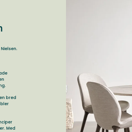
n
Nielsen.
pade
en
ing.
 en bred
öbler
nciper
er. Med