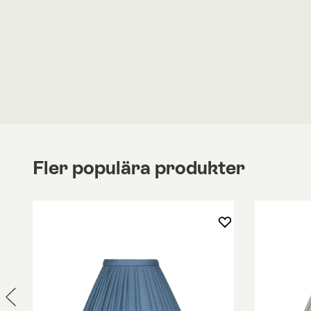
tillverkad av opalglas, i tre lager.
Lampan finns även i bordsmodell, i form av Vipp 5
Bordslampa.
Fler populära produkter