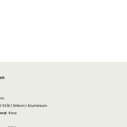
on
cm
| Stål | Silikon | Aluminium
and
:
Kina