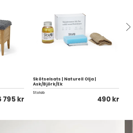
Skötselsats | Naturell Olja |
Få
Ask/Björk/Ek
Gr
Stolab
6 795 kr
490 kr