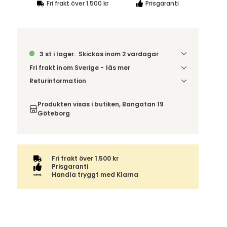
Fri frakt över 1.500 kr
Prisgaranti
3 st i lager.
Skickas inom 2 vardagar
Fri frakt inom Sverige - läs mer
Denna vara skickas till ett ombud. Du väljer själv i
Returinformation
kassan vilket DHL eller PostNord ombud du önskar
Du har 14 dagars ångerrätt från den dag du tog
få din leverans till. Du blir aviserad när din order
emot din order, enligt
distansavtalslagen.
Produkten visas i butiken, Bangatan 19
finns att hämta. Beställs varan ihop med andra
Göteborg
produkter skickas hela ordern tillsammans med
samma fraktalternativ.
Fri frakt över 1.500 kr
Prisgaranti
Handla tryggt med Klarna