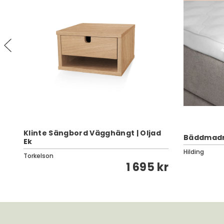
Klinte Sängbord Vägghängt | Oljad
Bäddmadra
Ek
Hilding
Torkelson
kr
1 695 kr