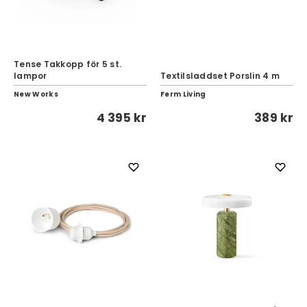
Tense Takkopp för 5 st.
lampor
Textilsladdset Porslin 4 m
New Works
Ferm Living
4 395 kr
389 kr