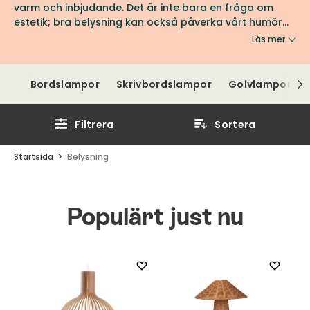
varm och inbjudande. Det är inte bara en fråga om
estetik; bra belysning kan också påverka vårt humör
och välbefinnande. Genom att välja rätt lampor och
Läs mer
ljusplacering kan du framhäva rummets bästa
egenskaper och skapa dynamik. Arbetsbelysning ger
dig rätt ljus för att läsa och arbeta, medan
Bordslampor
Skrivbordslampor
Golvlampor
accentbelysning kan lyfta fram konst och detaljer.
Atmosfärisk belysning skapar en avslappnad miljö för
avkoppling. Kort sagt, genomtänkt belysning är
Filtrera
Sortera
nyckeln till ett hem där både skönhet och funktion går
hand i hand.
Startsida
Belysning
Populärt just nu