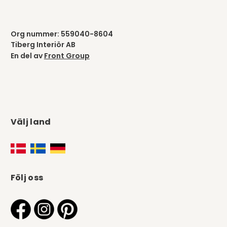
Org nummer: 559040-8604
Tiberg Interiör AB
En del av
Front Group
Välj land
Följ oss