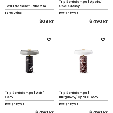
Trip Bordslampa | Apple/
Textilsladdset Sand 2 m
Opal Glossy
Ferm Living
Design by Us
309 kr
6 490 kr
Trip Bordslampa | Ash/
Trip Bordslampa |
Grey
Burgundy/ Opal Glossy
Design by Us
Design by Us
6 490 kr
6 490 kr