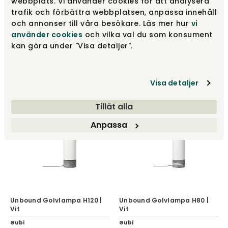
webbplats. Vi använder cookies för att analysera
trafik och förbättra webbplatsen, anpassa innehåll
Unbound Golvlampa H120 |
och annonser till våra besökare. Läs mer hur
vi
Unbound Bordslampa | Vit
Canvas
använder cookies
och vilka val du som konsument
Gubi
Gubi
kan göra under "Visa detaljer".
7 199 kr
11 999 kr
Visa detaljer
Tillåt alla
Anpassa
Unbound Golvlampa H120 |
Unbound Golvlampa H80 |
Vit
Vit
Gubi
Gubi