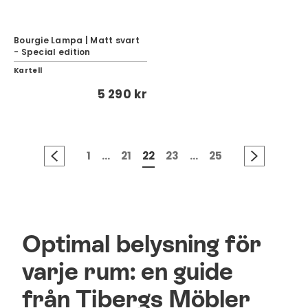
Bourgie Lampa | Matt svart
- Special edition
Kartell
5 290 kr
1
...
21
22
23
...
25
Optimal belysning för
varje rum: en guide
från Tibergs Möbler