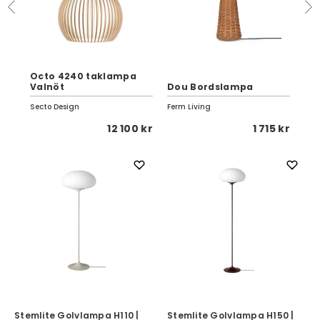
Octo 4240 taklampa
Elf
Valnöt
Dou Bordslampa
Lj
Secto Design
Ferm Living
SMA
 kr
12 100 kr
1 715 kr
Stemlite Golvlampa H110 |
Stemlite Golvlampa H150 |