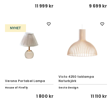
11 999 kr
9 699 kr
NYHET
Victo 4250 taklampa
Verona Portabel Lampa
Naturbjörk
House of Firefly
Secto Design
1 800 kr
11 110 kr