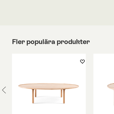
Bordet finns att välja i ask eller ek. Skivan är till
lamell, i ask eller ek. Benen är tillverkade av stål.
med massiv ask eller massiv ek.
Du kan beställa skiva i vit laminat, med ek- eller 
kantlist. Var vänlig att kontakta oss om du önskar
ett bord med skiva i laminat.
Fler populära produkter