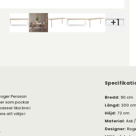
+
1
Specifikati
 Roger Persson
Bredd
:
90 cm
jöer som pockar
Längd
:
200 c
assar lika bra i
Höjd
:
72 cm
ns att välja i
Material
:
Ask /
Designer
:
Roge
e.