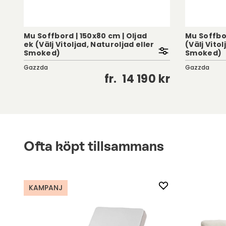
Mu Soffbord | 150x80 cm | Oljad
Mu Soffbor
d
ek (Välj Vitoljad, Naturoljad eller
(Välj Vitol
Smoked)
Smoked)
Gazzda
Gazzda
kr
fr.
14 190 kr
Ofta köpt tillsammans
KAMPANJ