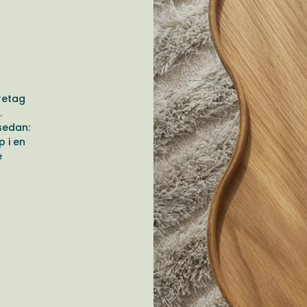
retag
.
sedan:
 i en
e