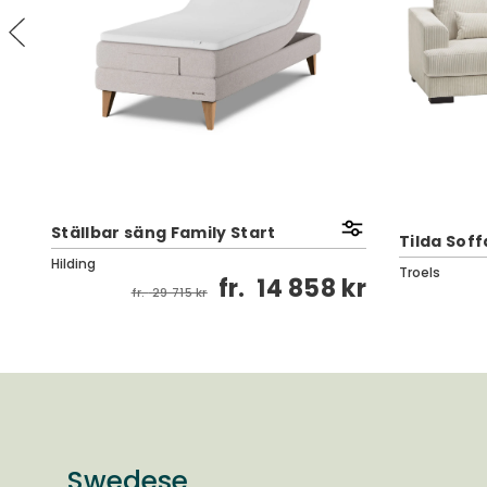
Ställbar säng Family Start
Tilda Soff
Hilding
Troels
fr.
14 858 kr
kr
fr.
29 715 kr
Swedese