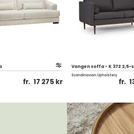
a
Vangen soffa - K 372 2,5-s
Scandinavian Upholstery
fr.
17 275 kr
fr.
1