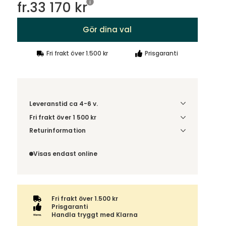
fr.
33 170 kr
Gör dina val
Fri frakt över 1.500 kr
Prisgaranti
Leveranstid ca 4-6 v.
Fri frakt över 1 500 kr
Välj utförande via 'Gör dina val' för
Returinformation
fraktinformation på din kombination.
Du beställer produkten efter dina val och
omfattas därför inte av ångerrätten.
Visas endast online
Fri frakt över 1.500 kr
Prisgaranti
Handla tryggt med Klarna