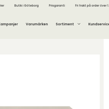
ler
Butik i Göteborg
Prisgaranti
Fri frakt på order över 1
Kampanjer
Varumärken
Sortiment
Kundservic