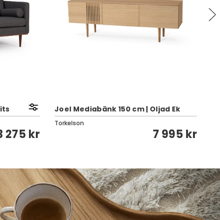
its
Joel Mediabänk 150 cm | Oljad Ek
So
Torkelson
Cl
3 275 kr
7 995 kr