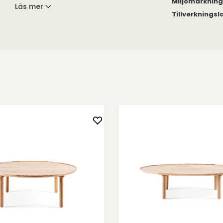
Miljömärknin
Läs mer
verkad av fanérad
Tillverkningsl
 De är klädda
vitfärgad
 att beställa