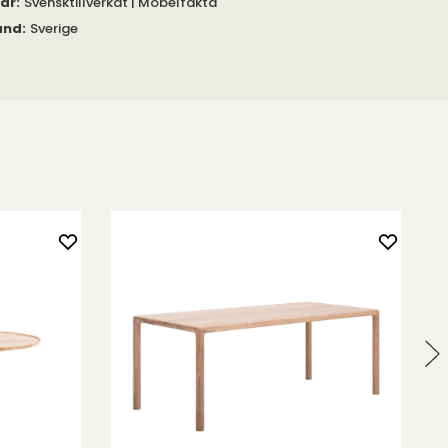
gar
:
Svensktillverkat | Möbelfakta
and
:
Sverige