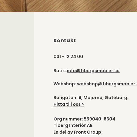
Kontakt
031 - 12 24 00
Butik:
info@tibergsmobler.se
Webshop:
webshop@tibergsmobler.
Bangatan 19, Majorna, Göteborg.
Hitta till oss >
Org nummer: 559040-8604
Tiberg Interiör AB
En del av
Front Group