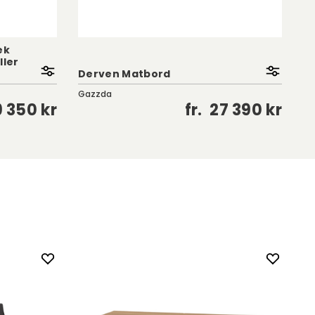
ek
ller
Hö
Derven Matbord
Vi
Gazzda
Ma
9 350 kr
fr.
27 390 kr