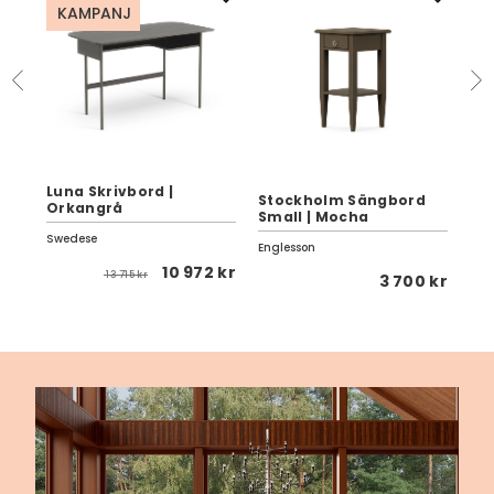
KAMPANJ
Luna Skrivbord |
Stockholm Sängbord
St
Orkangrå
Small | Mocha
Wh
Swedese
Englesson
Eng
10 972 kr
13 715 kr
0 kr
3 700 kr