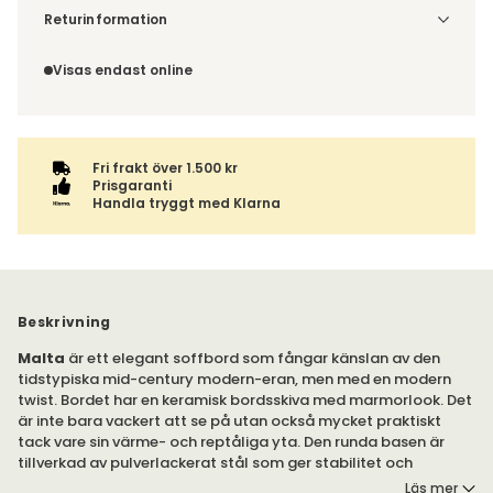
Denna vara skickas till ett ombud. Du väljer själv i kassan
Returinformation
vilket DHL eller PostNord ombud du önskar få din leverans
Du beställer produkten efter dina val och omfattas därför
till. Du blir aviserad när din order finns att hämta. Beställs
inte av ångerrätten.
Visas endast online
varan ihop med andra produkter skickas hela ordern
tillsammans med samma fraktalternativ.
Fri frakt över 1.500 kr
Prisgaranti
Handla tryggt med Klarna
Beskrivning
Malta
är ett elegant soffbord som fångar känslan av den
tidstypiska mid-century modern-eran, men med en modern
twist. Bordet har en keramisk bordsskiva med marmorlook. Det
är inte bara vackert att se på utan också mycket praktiskt
tack vare sin värme- och reptåliga yta. Den runda basen är
tillverkad av pulverlackerat stål som ger stabilitet och
harmonierar med bordets stilrena design.
Läs mer