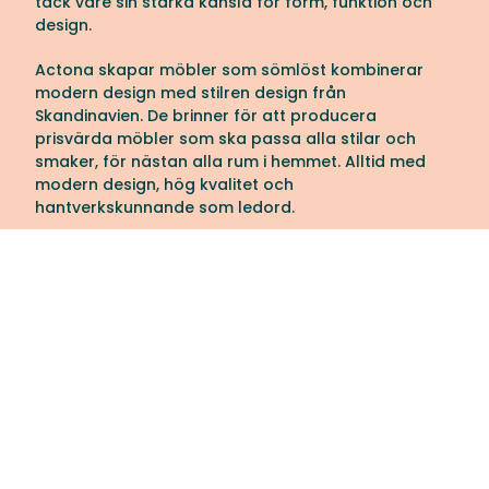
tack vare sin starka känsla för form, funktion och
design.
Actona skapar möbler som sömlöst kombinerar
modern design med stilren design från
Skandinavien. De brinner för att producera
prisvärda möbler som ska passa alla stilar och
smaker, för nästan alla rum i hemmet. Alltid med
modern design, hög kvalitet och
hantverkskunnande som ledord.
Här hittar du storsäljare som Pablo, Malta och
Naxos. Upptäck ett brett utbud från Actona hos oss
på Tibergs Möbler!