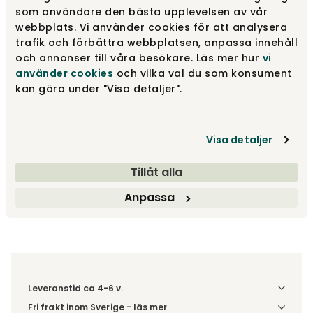
som användare den bästa upplevelsen av vår
Grantham
2 555 kr
webbplats. Vi använder cookies för att analysera
trafik och förbättra webbplatsen, anpassa innehåll
och annonser till våra besökare. Läs mer hur
vi
använder cookies
och vilka val du som konsument
Unico
2 220 kr
kan göra under "Visa detaljer".
Visa detaljer
2 555 kr
Tillåt alla
Lägg i varukorg
Anpassa
Fri frakt över 1.500 kr
Prisgaranti
Leveranstid ca 4-6 v.
Fri frakt inom Sverige - läs mer