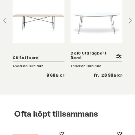
DK10 Utdragbart
T7
C6 Soffbord
Bord
| M
Andersen Furniture
Andersen Furniture
And
 kr
9 685 kr
fr.
28 995 kr
Ofta köpt tillsammans