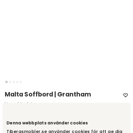
Malta Soffbord | Grantham
Varumärke
:
Actona
Välj utförande
Grantham
Denna webbplats använder cookies
Tibergsmobler.se använder cookies för att ge dig