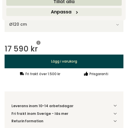
Tillåt alla
Anpassa
Välj storlek
Ø120 cm
17 590 kr
Lägg i varukorg
Fri frakt över 1.500 kr
Prisgaranti
Leverans inom 10-14 arbetsdagar
Fri frakt inom Sverige - läs mer
Denna vara skickas till din port/tomtgräns. Innan leverans
Returinformation
blir du aviserad om vilken tidpunkt leveransen beräknas.