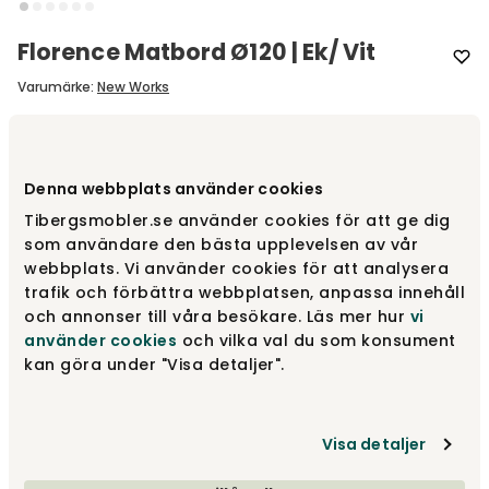
Florence Matbord Ø120 | Ek/ Vit
Varumärke
:
New Works
Välj utförande
Ek | Vit benställning
Denna webbplats använder cookies
Ek | Vit benställning
17 590 kr
Tibergsmobler.se använder cookies för att ge dig
som användare den bästa upplevelsen av vår
webbplats. Vi använder cookies för att analysera
trafik och förbättra webbplatsen, anpassa innehåll
Ek | Svart benställning
17 590 kr
och annonser till våra besökare. Läs mer hur
vi
använder cookies
och vilka val du som konsument
kan göra under "Visa detaljer".
Valnöt | Svart benställning
17 590 kr
Visa detaljer
Visa fler +4