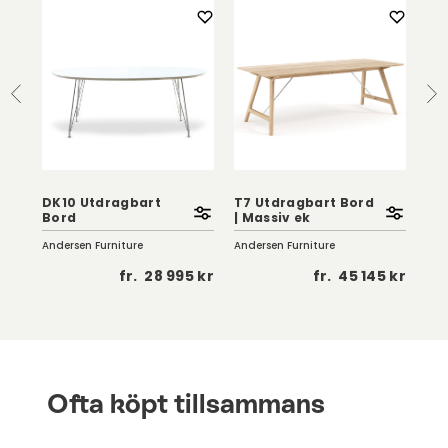
DK10 Utdragbart
T7 Utdragbart Bord
T7
Bord
| Massiv ek
| 
Andersen Furniture
Andersen Furniture
And
5 kr
fr.
28 995 kr
fr.
45 145 kr
Ofta köpt tillsammans