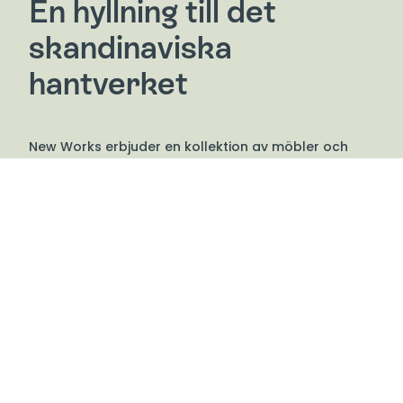
En hyllning till det
skandinaviska
hantverket
New Works erbjuder en kollektion av möbler och
inredning där ljus möter mörker, gammalt möter
nytt och design möter konst. Varumärket
kombinerar en hyllning till det skandinaviska
hantverkets historia med dagens samtida former.
De samarbetar med en internationell grupp
välkända designers och konstnärer som delar
deras fascination för ärlig material och skulpturala
former. New Works har ett genomgående fokus på
naturlighet och hantverk med en experimentell
känsla som uttrycker sig i deras produkter.