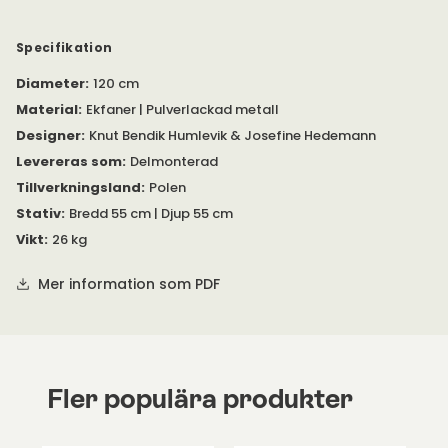
Matsalsbordet Florence erbjuds i olika färger av marmor och
trä.
Specifikation
Florence matbord med sin runda bordsskiva i marmor eller
Diameter
:
120 cm
trä skapar ett inbjudande intryck där det placeras, utan att ta
för mycket plats i rummet.
Material
:
Ekfaner | Pulverlackad metall
Designer
:
Knut Bendik Humlevik & Josefine Hedemann
Observera
att trä och marmor är ett naturmaterial där varje
bordsskiva är unik och kan skilja sig i nyans och mönster.
Levereras som
:
Delmonterad
Tillverkningsland
:
Polen
Se bifogad
PDF
under 'Specifikation' för skötselråd och mer
Stativ
:
Bredd 55 cm | Djup 55 cm
information om produkten.
Vikt
:
26 kg
Mer information som PDF
Fler populära produkter