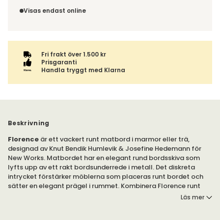
Du har 14 dagars ångerrätt från den dag du tog emot din
Beställs varan ihop med andra produkter skickas hela
order, enligt
distansavtalslagen.
Visas endast online
ordern tillsammans.
Fri frakt över 1.500 kr
Prisgaranti
Handla tryggt med Klarna
Beskrivning
Florence
är ett vackert runt matbord i marmor eller trä,
designad av Knut Bendik Humlevik & Josefine Hedemann för
New Works. Matbordet har en elegant rund bordsskiva som
lyfts upp av ett rakt bordsunderrede i metall. Det diskreta
intrycket förstärker möblerna som placeras runt bordet och
sätter en elegant prägel i rummet. Kombinera Florence runt
matbord med dina favoritstolar för att skapa en trivsam
Läs mer
matgrupp.