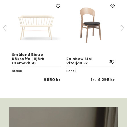
Småland Bistro
k
Köksoffa | Björk
Rainbow Stol
Ru
Cremevit 49
Vitoljad Ek
Gr
Stolab
Hans K
Clas
 kr
9 950 kr
fr.
4 295 kr