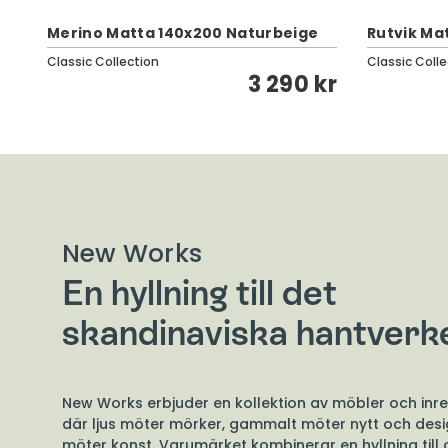
Merino Matta 140x200 Naturbeige
Rutvik Ma
Classic Collection
Classic Colle
kr
3 290 kr
New Works
En hyllning till det
skandinaviska hantverk
New Works erbjuder en kollektion av möbler och inr
där ljus möter mörker, gammalt möter nytt och des
möter konst. Varumärket kombinerar en hyllning till 