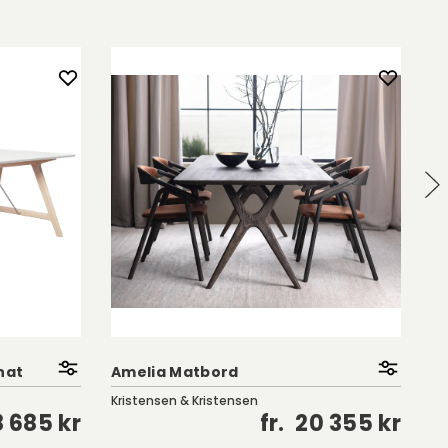
nat
Amelia Matbord
Ty
Kristensen & Kristensen
Ro
 685 kr
fr.
20 355 kr