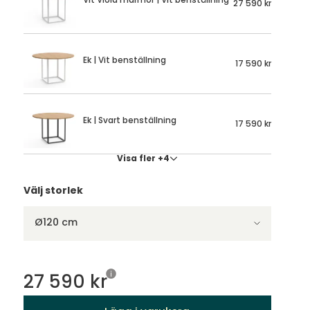
27 590 kr
Ek | Vit benställning
17 590 kr
Ek | Svart benställning
17 590 kr
Visa fler +4
Välj storlek
Ø120 cm
27 590 kr