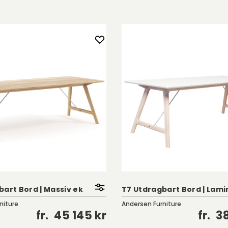
 ta hänsyn till
bart Bord | Massiv ek
T7 Utdragbart Bord | Lami
niture
Andersen Furniture
fr.
45 145 kr
fr.
38