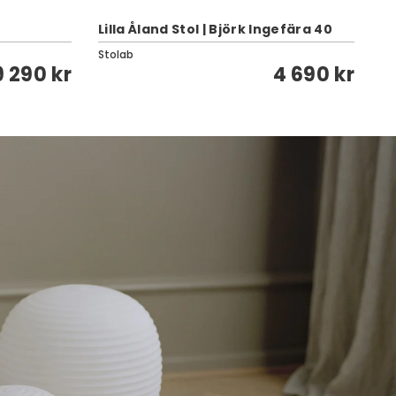
Lilla Åland Stol | Björk Ingefära 40
Ve
Stolab
Kar
9 290 kr
4 690 kr