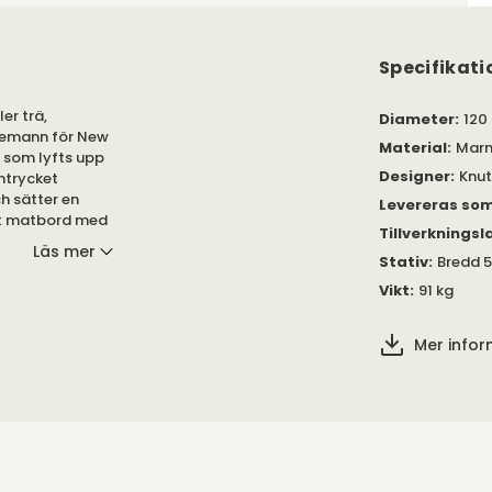
Specifikati
er trä,
Diameter
:
120
demann för New
Material
:
Marm
 som lyfts upp
Designer
:
Knut
intrycket
h sätter en
Levereras so
nt matbord med
Tillverkningsl
rupp.
Läs mer
Stativ
:
Bredd 5
 marmor och trä.
Vikt
:
91 kg
mor eller
Mer info
, utan att ta
l där varje
önster.
råd och mer