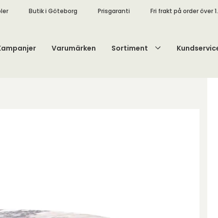
ler
Butik i Göteborg
Prisgaranti
Fri frakt på order över 1
Kampanjer
Varumärken
Sortiment
Kundservic