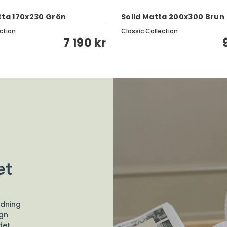
tta 170x230 Grön
Solid Matta 200x300 Brun
ction
Classic Collection
7 190 kr
et
edning
ign
det