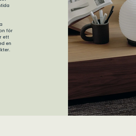
tida
da
on för
r ett
ed en
kter.