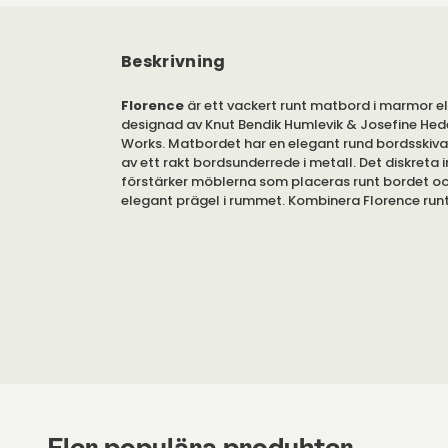
Beskrivning
Florence
är ett vackert runt matbord i marmor ell
designad av Knut Bendik Humlevik & Josefine He
Works. Matbordet har en elegant rund bordsskiva
av ett rakt bordsunderrede i metall. Det diskreta 
förstärker möblerna som placeras runt bordet oc
elegant prägel i rummet. Kombinera Florence ru
dina favoritstolar för att skapa en trivsam matg
Matsalsbordet Florence erbjuds i olika färger av
Florence matbord med sin runda bordsskiva i mar
trä skapar ett inbjudande intryck där det placeras
för mycket plats i rummet.
Observera
att trä och marmor är ett naturmateria
bordsskiva är unik och kan skilja sig i nyans och m
Se bifogad
PDF
under 'Specifikation' för skötsel
Fler populära produkter