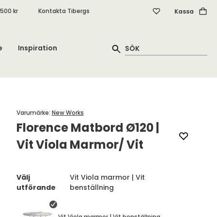
.500 kr
Kontakta Tibergs
Kassa
e
Inspiration
Varumärke
:
New Works
Florence Matbord Ø120 |
Vit Viola Marmor/ Vit
Välj
Vit Viola marmor | Vit
utförande
benställning
Vit Viola marmor | Vit benställning