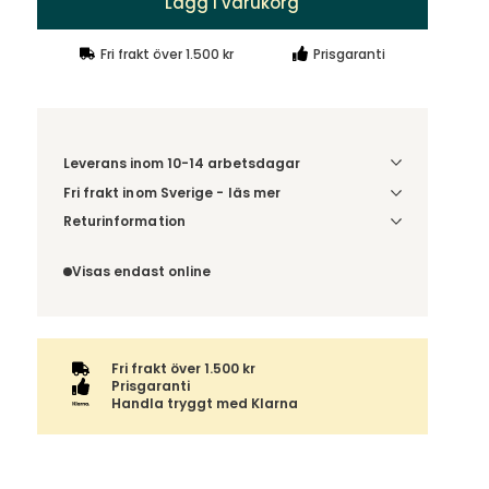
Lägg i varukorg
Fri frakt över 1.500 kr
Prisgaranti
Leverans inom 10-14 arbetsdagar
Fri frakt inom Sverige - läs mer
Denna vara skickas till din port/tomtgräns. Innan
Returinformation
leverans blir du aviserad om vilken tidpunkt
Du har 14 dagars ångerrätt från den dag du tog
leveransen beräknas. Beställs varan ihop med
emot din order, enligt
distansavtalslagen.
Visas endast online
andra produkter skickas hela ordern tillsammans.
Fri frakt över 1.500 kr
Prisgaranti
Handla tryggt med Klarna