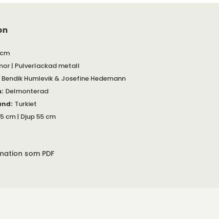
on
 cm
or | Pulverlackad metall
 Bendik Humlevik & Josefine Hedemann
m
:
Delmonterad
and
:
Turkiet
5 cm | Djup 55 cm
rmation som PDF