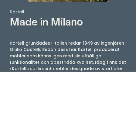
Kartell
Made in Milano
Kartell grundades i Italien redan 1949 av ingenjören
Giulio Castelli. Sedan dess har Kartell producerat
möbler som känns igen med sin uthålliga
funktionalitet och obestridda kvalitet. Idag finns det
i Kartells sortiment möbler designade av storheter
som Philippe Starck, Ron Arad, Vico Magistretti och
Patricia Urquiola, med flera. Njut av stolar, lampor,
bord med mera som tex Louis Ghost, Mademoiselle,
Maui, Bourgie, Bloom.