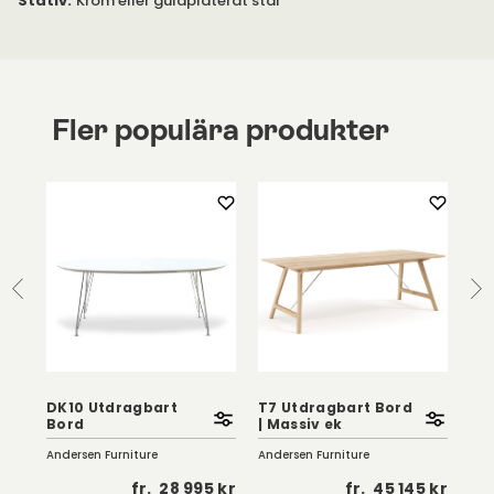
Stativ
:
Krom eller guldpläterat stål
Fler populära produkter
DK10 Utdragbart
T7 Utdragbart Bord
T7
Bord
| Massiv ek
| 
Andersen Furniture
Andersen Furniture
And
 kr
fr.
28 995 kr
fr.
45 145 kr