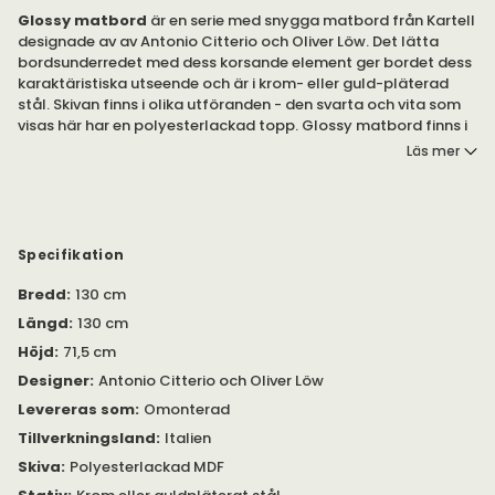
Glossy matbord
är en serie med snygga matbord från Kartell
designade av av Antonio Citterio och Oliver Löw. Det lätta
bordsunderredet med dess korsande element ger bordet dess
karaktäristiska utseende och är i krom- eller guld-pläterad
stål. Skivan finns i olika utföranden - den svarta och vita som
visas här har en polyesterlackad topp. Glossy matbord finns i
flera olika fina färgställningar.
Läs mer
Bordet passar nästan överallt, både privat och offentligt.
Finns även som runt, ovalt och/eller med glas eller
marmorskiva under egna produkter
Specifikation
Observera att bordet är endast 72 cm högt
Bredd
:
130 cm
Vikt 32 kg
Längd
:
130 cm
Höjd
:
71,5 cm
Designer
:
Antonio Citterio och Oliver Löw
Levereras som
:
Omonterad
Tillverkningsland
:
Italien
Skiva
:
Polyesterlackad MDF