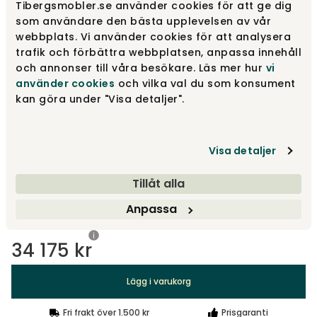
Välj utförande
Svart skiva , guldben
Tibergsmobler.se använder cookies för att ge dig
som användare den bästa upplevelsen av vår
webbplats. Vi använder cookies för att analysera
Svart skiva , guldben
34 175 kr
trafik och förbättra webbplatsen, anpassa innehåll
och annonser till våra besökare. Läs mer hur
vi
använder cookies
och vilka val du som konsument
kan göra under "Visa detaljer".
Svart skiva, kromben
31 605 kr
Visa detaljer
Vit skiva, kromben
31 605 kr
Tillåt alla
Visa fler +1
Anpassa
34 175 kr
Lägg i varukorg
Fri frakt över 1.500 kr
Prisgaranti