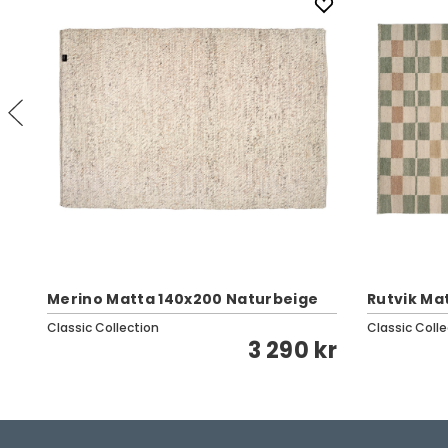
d
Merino Matta 140x200 Naturbeige
Rutvik Ma
Classic Collection
Classic Colle
kr
3 290 kr