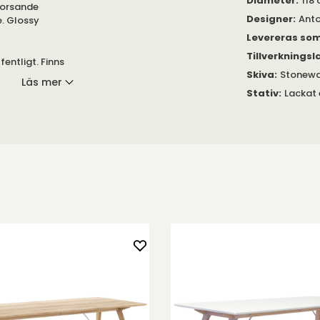
Diameter
:
118
korsande
Designer
:
Anto
e. Glossy
Levereras so
Tillverkningsl
entligt. Finns
Skiva
:
Stonewa
ukter.
Läs mer
Stativ
:
Lackat 
-pläterad stål,