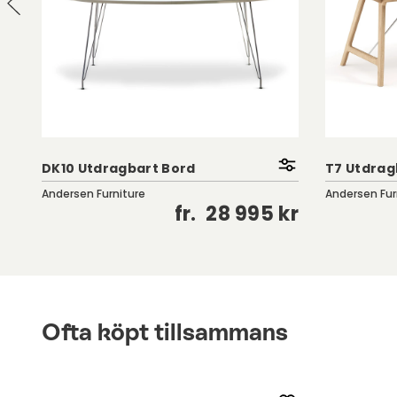
DK10 Utdragbart Bord
T7 Utdrag
Andersen Furniture
Andersen Fur
kr
fr.
28 995 kr
Ofta köpt tillsammans