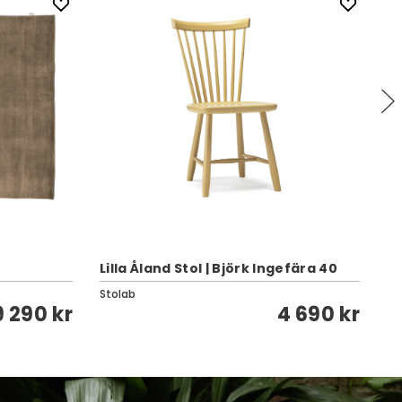
Lilla Åland Stol | Björk Ingefära 40
Ve
Stolab
Kar
9 290 kr
4 690 kr