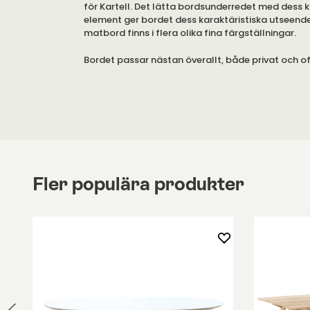
för Kartell. Det lätta bordsunderredet med dess 
element ger bordet dess karaktäristiska utseend
matbord finns i flera olika fina färgställningar.
Bordet passar nästan överallt, både privat och off
även som kvadratiskt eller ovalt under egna prod
Bordsunderredet är svartlackerat, krom eller guld
skivan är i sk stoneware med marmorfinish.
Observera att bordet är endast 71 cm högt
Fler populära produkter