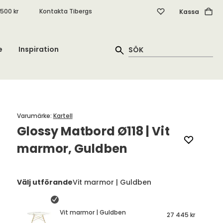
.500 kr
Kontakta Tibergs
Kassa
e
Inspiration
Varumärke
:
Kartell
Glossy Matbord Ø118 | Vit
marmor, Guldben
Välj utförande
Vit marmor | Guldben
Vit marmor | Guldben
27 445 kr