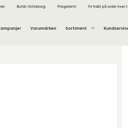
ler
Butik i Göteborg
Prisgaranti
Fri frakt på order över 1
Kampanjer
Varumärken
Sortiment
Kundservic