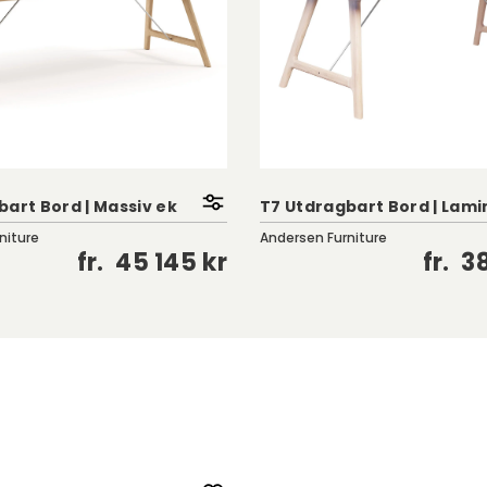
bart Bord | Massiv ek
T7 Utdragbart Bord | Lami
niture
Andersen Furniture
fr.
45 145 kr
fr.
38