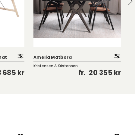
nat
Amelia Matbord
Ty
Kristensen & Kristensen
Ro
 685 kr
fr.
20 355 kr