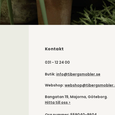
Kontakt
031 - 12 24 00
Butik:
info@tibergsmobler.se
Webshop:
webshop@tibergsmobler.
Bangatan 19, Majorna, Göteborg.
Hitta till oss >
Org nummer: 559040-8604