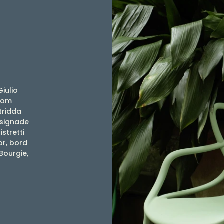
Giulio
 som
tridda
designade
stretti
or, bord
Bourgie,