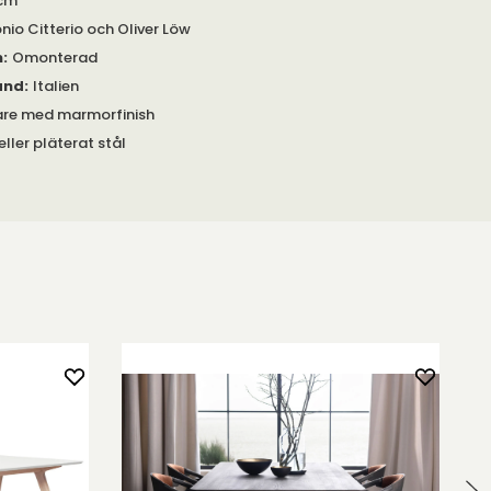
 cm
nio Citterio och Oliver Löw
m
:
Omonterad
and
:
Italien
re med marmorfinish
eller pläterat stål