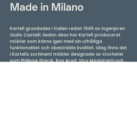
Made in Milano
Kartell grundades i Italien redan 1949 av ingenjören
Giulio Castelli. Sedan dess har Kartell producerat
möbler som känns igen med sin uthålliga
funktionalitet och obestridda kvalitet. Idag finns det
i Kartells sortiment möbler designade av storheter
som Philippe Starck, Ron Arad, Vico Magistretti och
Patricia Urquiola, med flera. Njut av stolar, lampor,
bord med mera som tex Louis Ghost, Mademoiselle,
Maui, Bourgie, Bloom.
Välkommen till oss