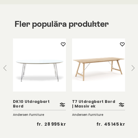
Fler populära produkter
DK10 Utdragbart
T7 Utdragbart Bord
T7
Bord
| Massiv ek
| 
Andersen Furniture
Andersen Furniture
And
 kr
fr.
28 995 kr
fr.
45 145 kr