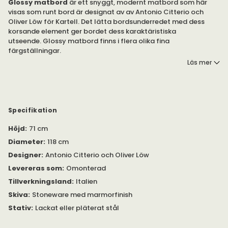
Glossy matbord
är ett snyggt, modernt matbord som här
visas som runt bord är designat av av Antonio Citterio och
Oliver Löw för Kartell. Det lätta bordsunderredet med dess
korsande element ger bordet dess karaktäristiska
utseende. Glossy matbord finns i flera olika fina
färgställningar.
Läs mer
Bordet passar nästan överallt, både privat och offentligt.
Finns även som kvadratiskt eller ovalt under egna produkter.
Bordsunderredet är svartlackerat, krom eller guld-pläterad
stål, skivan är i sk stoneware med marmorfinish.
Specifikation
Höjd
:
71 cm
Observera att bordet är endast 71 cm högt
Diameter
:
118 cm
Designer
:
Antonio Citterio och Oliver Löw
Levereras som
:
Omonterad
Tillverkningsland
:
Italien
Skiva
:
Stoneware med marmorfinish
Stativ
:
Lackat eller pläterat stål