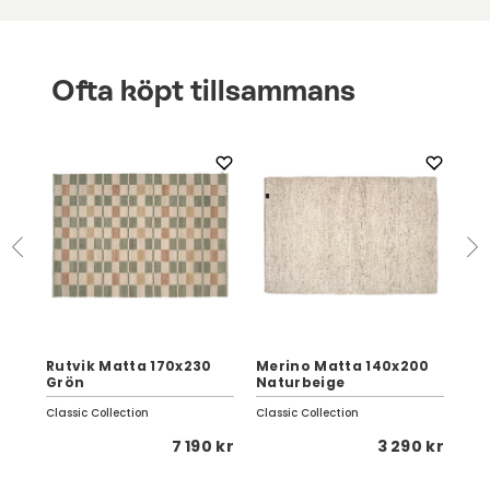
Ofta köpt tillsammans
l
Rutvik Matta 170x230
Merino Matta 140x200
So
Grön
Naturbeige
Br
Classic Collection
Classic Collection
Clas
 kr
7 190 kr
3 290 kr