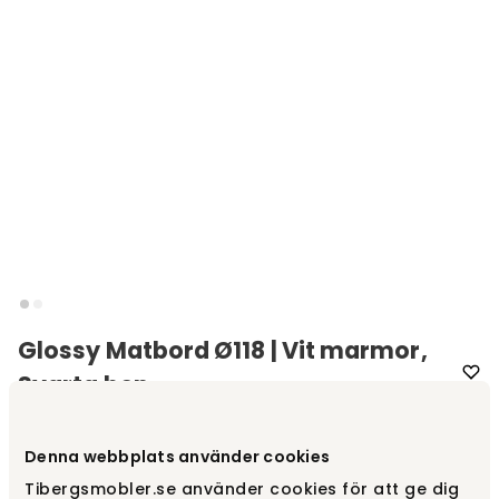
Glossy Matbord Ø118 | Vit marmor,
Svarta ben
Varumärke
:
Kartell
Denna webbplats använder cookies
Välj utförande
Vit marmor | Svarta ben
Tibergsmobler.se använder cookies för att ge dig