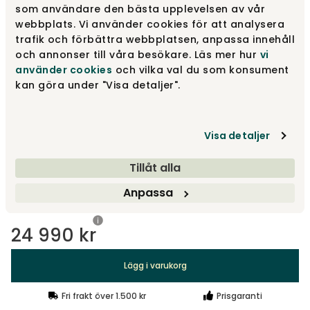
som användare den bästa upplevelsen av vår
webbplats. Vi använder cookies för att analysera
Vit marmor | Svarta ben
24 990 kr
trafik och förbättra webbplatsen, anpassa innehåll
och annonser till våra besökare. Läs mer hur
vi
använder cookies
och vilka val du som konsument
kan göra under "Visa detaljer".
Vit marmor | Kromben
24 990 kr
Visa detaljer
Svart marmor | Kromben
24 990 kr
Tillåt alla
Visa fler +3
Anpassa
24 990 kr
Lägg i varukorg
Fri frakt över 1.500 kr
Prisgaranti