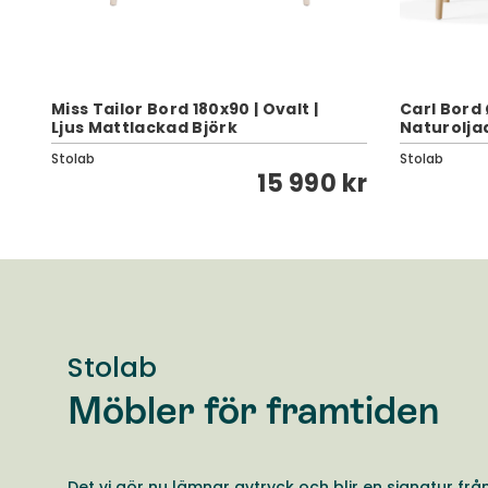
Miss Tailor Bord 180x90 | Ovalt |
Carl Bord 
Ljus Mattlackad Björk
Naturolja
Stolab
Stolab
kr
15 990 kr
Stolab
Möbler för framtiden
Det vi gör nu lämnar avtryck och blir en signatur frå