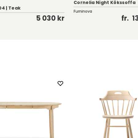
Cornelia Night Kökssoffa
04 | Teak
Furninova
5 030 kr
fr.
1