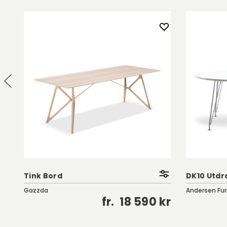
Tillhörande olja (för oljade bord) ingår vid köp a
Tink Bord
DK10 Utdr
Gazzda
Andersen Fur
kr
fr.
18 590 kr