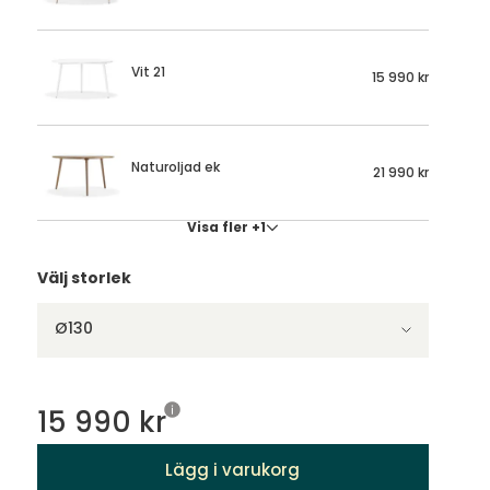
Vit 21
15 990 kr
Naturoljad ek
21 990 kr
Visa fler +1
Välj storlek
Ø130
15 990 kr
Lägg i varukorg