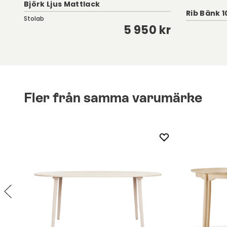
Björk Ljus Mattlack
Rib Bänk 1
Stolab
kr
5 950 kr
Fler från samma varumärke