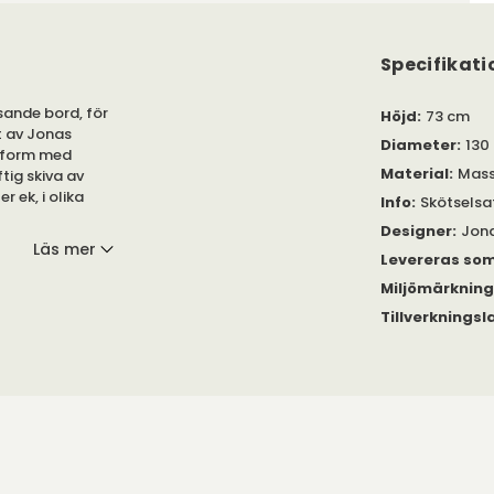
Specifikati
ssande bord, för
Höjd
:
73 cm
t av Jonas
Diameter
:
130
undform med
Material
:
Mass
tig skiva av
r ek, i olika
Info
:
Skötselsat
Designer
:
Jona
Läs mer
Levereras so
Miljömärknin
lAB.
Tillverkningsl
er och 130
språk. Bordet
t utförande
.
 att hitta ett