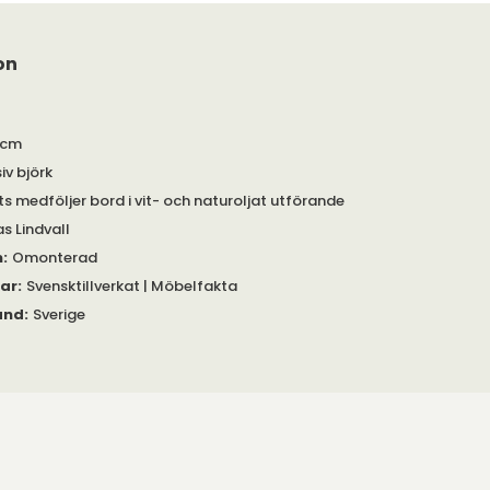
on
 cm
iv björk
s medföljer bord i vit- och naturoljat utförande
s Lindvall
m
:
Omonterad
gar
:
Svensktillverkat | Möbelfakta
and
:
Sverige