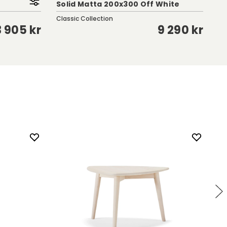
Solid Matta 200x300 Off White
M
Classic Collection
Cl
3 905 kr
9 290 kr