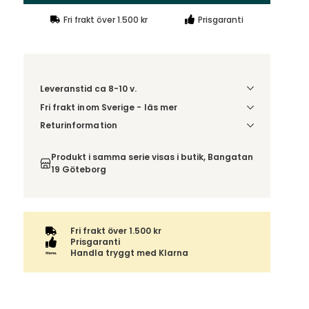
Fri frakt över 1.500 kr
Prisgaranti
Leveranstid ca 8-10 v.
Fri frakt inom Sverige - läs mer
Denna vara skickas till din port/tomtgräns. Innan
Returinformation
leverans blir du aviserad om vilken tidpunkt
Du beställer produkten efter dina val och
leveransen beräknas. Beställs varan ihop med
omfattas därför inte av ångerrätten.
Produkt i samma serie visas i butik, Bangatan
andra produkter skickas hela ordern tillsammans.
19 Göteborg
Fri frakt över 1.500 kr
Prisgaranti
Handla tryggt med Klarna