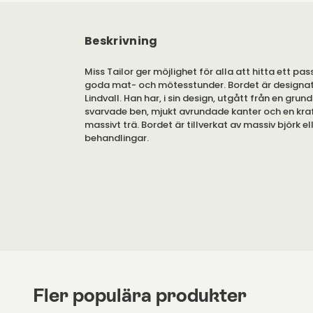
Beskrivning
Miss Tailor ger möjlighet för alla att hitta ett pa
goda mat- och mötesstunder. Bordet är designa
Lindvall. Han har, i sin design, utgått från en gr
svarvade ben, mjukt avrundade kanter och en kraf
massivt trä. Bordet är tillverkat av massiv björk elle
behandlingar.
Finns i olika utföranden.
Miss Tailor är formgivet av Jonas Lindvall, för Sto
Det finns tillgängligt i två diametrar: 90 centimet
centimeter.
Bordet ingår i en serie av bord, med samma form
finns, förutom i runt utförande, även i
rektangulär
Miss Tailor är en serie som gör det möjligt för alla
Fler populära produkter
bord, oavsett önskad form eller storlek.