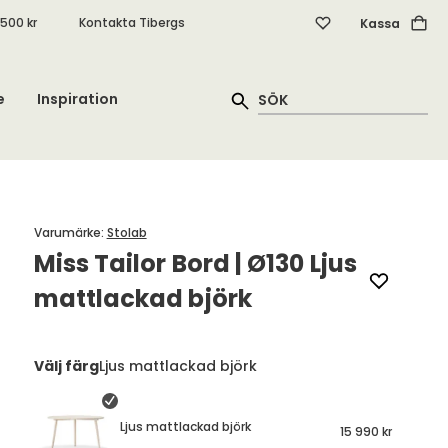
.500 kr
Kontakta Tibergs
Kassa
e
Inspiration
Varumärke
:
Stolab
Miss Tailor Bord | Ø130 Ljus
mattlackad björk
Välj färg
Ljus mattlackad björk
Ljus mattlackad björk
15 990 kr