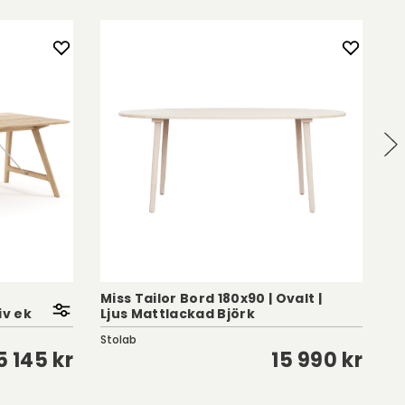
Miss Tailor Bord 180x90 | Ovalt |
Ca
iv ek
Ljus Mattlackad Björk
Na
Stolab
St
5 145 kr
15 990 kr