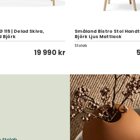
Ø 115 | Delad Skiva,
Småland Bistro Stol Handt
d Björk
Björk Ljus Mattlack
Stolab
19 990 kr
5
n Stolab