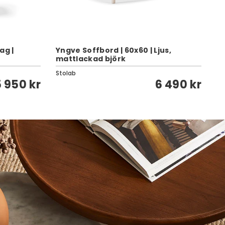
ag |
Yngve Soffbord | 60x60 | Ljus,
Mi
mattlackad björk
Bj
Stolab
St
 950 kr
6 490 kr