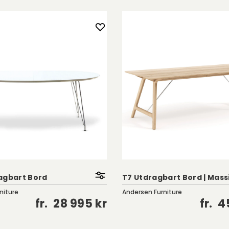
v bord.
agbart Bord
T7 Utdragbart Bord | Mass
niture
Andersen Furniture
fr.
28 995 kr
fr.
4