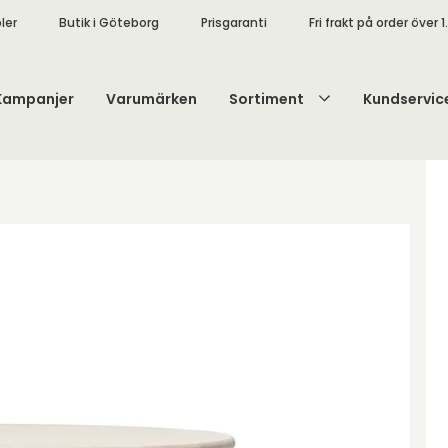
ler
Butik i Göteborg
Prisgaranti
Fri frakt på order över 1
Kampanjer
Varumärken
Sortiment
Kundservic