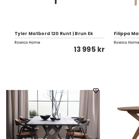
Tyler Matbord 120 Runt | Brun Ek
Filippa Ma
Rowico Home
Rowico Hom
kr
13 995 kr