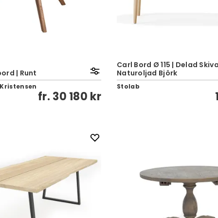
Carl Bord Ø 115 | Delad Skiva
ord | Runt
Naturoljad Björk
 Kristensen
Stolab
fr.
30 180 kr