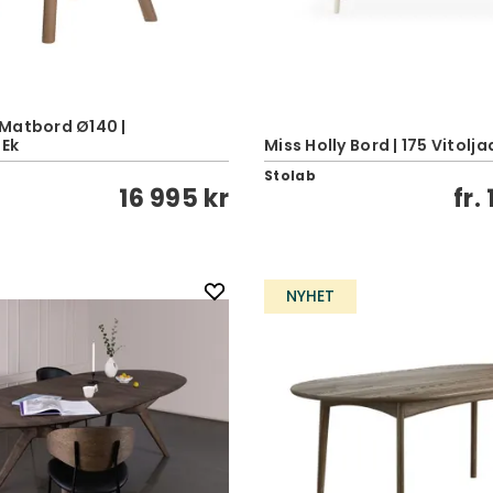
Matbord Ø140 |
 Ek
Miss Holly Bord | 175 Vitolja
e
Stolab
16 995 kr
fr.
NYHET