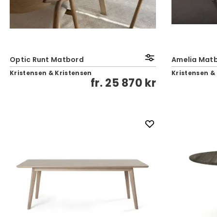
Optic Runt Matbord
Amelia Matb
Kristensen & Kristensen
Kristensen &
fr.
25 870 kr