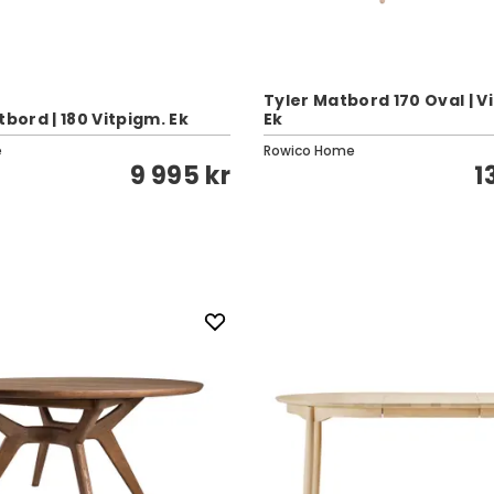
Tyler Matbord 170 Oval | V
tbord | 180 Vitpigm. Ek
Ek
e
Rowico Home
9 995 kr
1