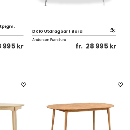
itpigm.
DK10 Utdragbart Bord
T7
Andersen Furniture
An
3 995 kr
fr.
28 995 kr