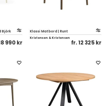
d Björk
Klassi Matbord | Runt
Kristensen & Kristensen
18 990 kr
fr.
12 325 kr