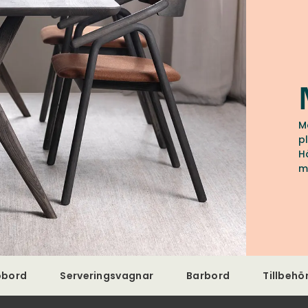
M
p
H
m
ö
s
obord
Serveringsvagnar
Barbord
Tillbehö