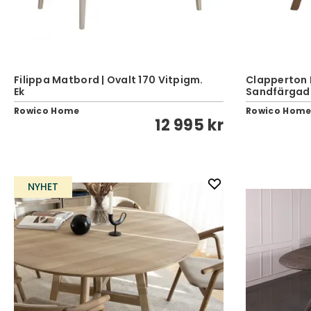
Filippa Matbord | Ovalt 170 Vitpigm.
Clapperton 
Ek
Sandfärgad
Rowico Home
Rowico Hom
12 995 kr
NYHET