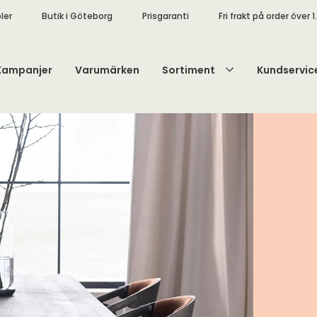
ler
Butik i Göteborg
Prisgaranti
Fri frakt på order över 1
Kampanjer
Varumärken
Sortiment
Kundservic