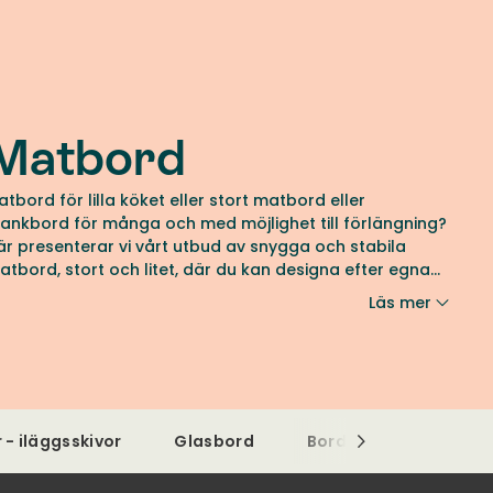
Matbord
atbord för lilla köket eller stort matbord eller
lankbord för många och med möjlighet till förlängning?
är presenterar vi vårt utbud av snygga och stabila
atbord, stort och litet, där du kan designa efter egna
nskemål på typ, mått och färg, tex trä, laminat, ek, ask,
Läs mer
vart, runt matbord eller rektangulärt.
r - iläggsskivor
Glasbord
Bord med iläggsskiva