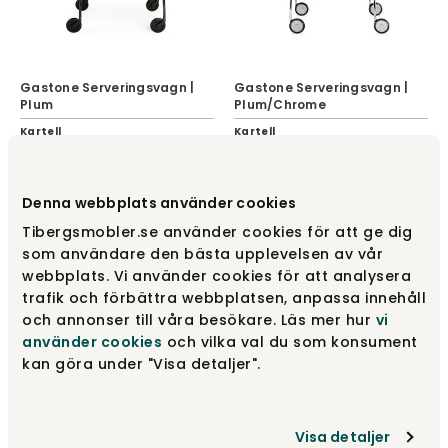
Gastone Serveringsvagn |
Gastone Serveringsvagn |
Plum
Plum/Chrome
Kartell
Kartell
8 185 kr
8 565 kr
Denna webbplats använder cookies
Tibergsmobler.se använder cookies för att ge dig
som användare den bästa upplevelsen av vår
webbplats. Vi använder cookies för att analysera
trafik och förbättra webbplatsen, anpassa innehåll
och annonser till våra besökare. Läs mer hur
vi
använder cookies
och vilka val du som konsument
kan göra under "Visa detaljer".
Gastone Serveringsvagn |
Gastone Serveringsvagn |
Visa detaljer