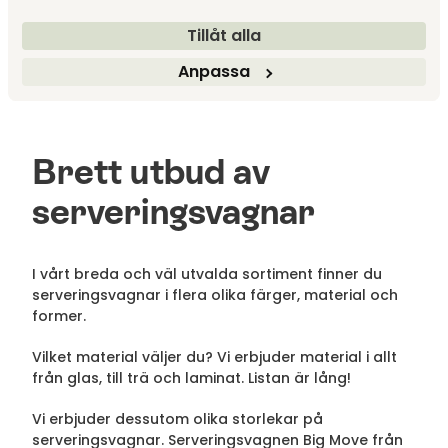
White
White/Chrome
Kartell
Kartell
Tillåt alla
8 185 kr
8 565 kr
Anpassa
Brett utbud av
serveringsvagnar
I vårt breda och väl utvalda sortiment finner du
serveringsvagnar i flera olika färger, material och
former.
Vilket material väljer du? Vi erbjuder material i allt
från glas, till trä och laminat. Listan är lång!
Vi erbjuder dessutom olika storlekar på
serveringsvagnar. Serveringsvagnen Big Move från