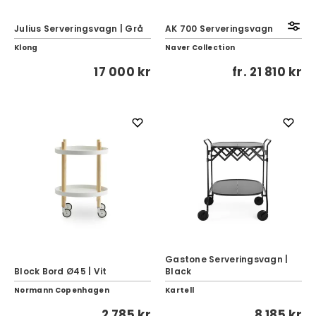
Julius Serveringsvagn | Grå
AK 700 Serveringsvagn
Klong
Naver Collection
17 000 kr
fr.
21 810 kr
Gastone Serveringsvagn |
Block Bord Ø45 | Vit
Black
Normann Copenhagen
Kartell
2 785 kr
8 185 kr