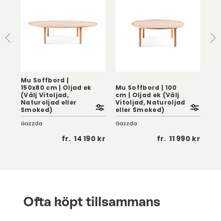
Mu Soffbord |
150x80 cm | Oljad ek
Mu Soffbord | 100
Mu
(Välj Vitoljad,
cm | Oljad ek (Välj
Olj
Naturoljad eller
Vitoljad, Naturoljad
Vit
Smoked)
eller Smoked)
el
Gazzda
Gazzda
Gaz
 kr
fr.
14 190 kr
fr.
11 990 kr
Ofta köpt tillsammans