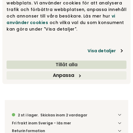
Fåtal i lager
webbplats. Vi använder cookies för att analysera
trafik och förbättra webbplatsen, anpassa innehåll
och annonser till våra besökare. Läs mer hur
vi
använder cookies
och vilka val du som konsument
Vitpigmenterad ek
4 995 kr
kan göra under "Visa detaljer".
Visa detaljer
4 995 kr
Tillåt alla
Lägg i varukorg
Anpassa
Fri frakt över 1.500 kr
Prisgaranti
2 st i lager.
Skickas inom 2 vardagar
Fri frakt inom Sverige - läs mer
Denna vara skickas till ett ombud. Du väljer själv i kassan
Returinformation