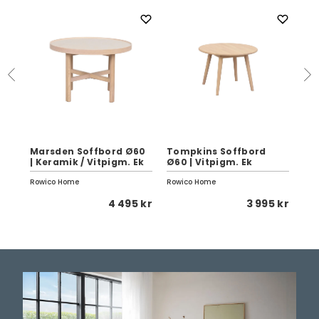
Marsden Soffbord Ø60
Tompkins Soffbord
Te
| Keramik / Vitpigm. Ek
Ø60 | Vitpigm. Ek
Sv
Rowico Home
Rowico Home
Birg
 kr
4 495 kr
3 995 kr