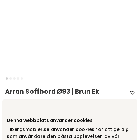
Arran Soffbord Ø93 | Brun Ek
Varumärke
:
Rowico Home
Välj utförande
Brun ek
Denna webbplats använder cookies
Tibergsmobler.se använder cookies för att ge dig
Brun ek
som användare den bästa upplevelsen av vår
4 995 kr