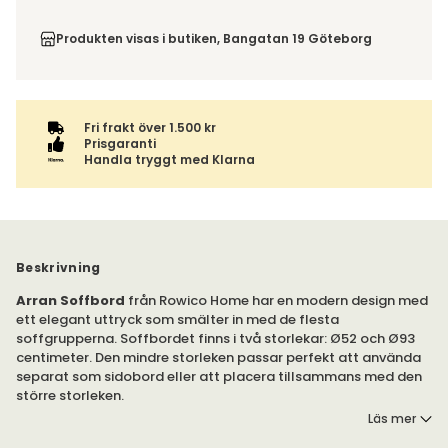
vilket DHL eller PostNord ombud du önskar få din leverans
Du har 14 dagars ångerrätt från den dag du tog emot din
till. Du blir aviserad när din order finns att hämta. Beställs
order, enligt
distansavtalslagen.
Produkten visas i butiken, Bangatan 19 Göteborg
varan ihop med andra produkter skickas hela ordern
tillsammans med samma fraktalternativ.
Fri frakt över 1.500 kr
Prisgaranti
Handla tryggt med Klarna
Beskrivning
Arran Soffbord
från Rowico Home har en modern design med
ett elegant uttryck som smälter in med de flesta
soffgrupperna. Soffbordet finns i två storlekar: Ø52 och Ø93
centimeter. Den mindre storleken passar perfekt att använda
separat som sidobord eller att placera tillsammans med den
större storleken.
Läs mer
Finns i olika utföranden.