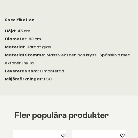
Stativet är tillverkat av FSC-certifierad massiv ek med hylla i
spånskiva och ekfanér. Bordsskivan är tillverkad av härdat
glas.
Specifikation
Höjd
:
45 cm
Diameter
:
93 cm
Material
:
Härdat glas
Material Stomme
:
Massiv ek i ben och kryss | Spånskiva med
ekfanér i hylla
Levereras som
:
Omonterad
Miljömärkningar
:
FSC
Fler populära produkter