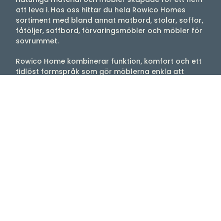
att leva i. Hos oss hittar du hela Rowico Homes
sortiment med bland annat matbord, stolar, soffor,
fåtöljer, soffbord, förvaringsmöbler och möbler för
sovrummet.
Rowico Home kombinerar funktion, komfort och ett
tidlöst formspråk som gör möblerna enkla att
använda i både moderna och klassiska hem.
Välkommen till oss
Tibergs Möbler har funnits på Bangatan 19 i
Majorna, Göteborg sedan 1923 och är idag
stolta över att sälja och leverera möbler till