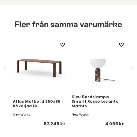
Fler från samma varumärke
Kizu Bordslampa
Kiz
Atlas Matbord 250x95 |
Small | Rosso Levanto
Bo
Rökoljad Ek
Marble
Br
New Works
New Works
New
 kr
63 245 kr
4 095 kr