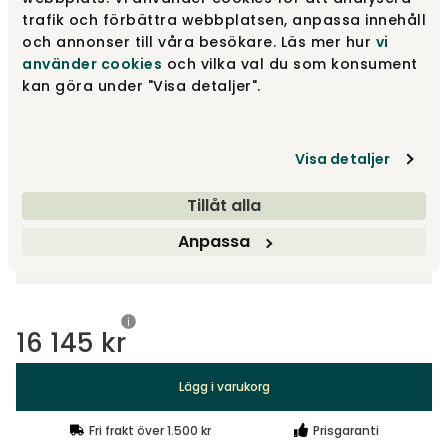
Naturoljad ek
14 695 kr
trafik och förbättra webbplatsen, anpassa innehåll
och annonser till våra besökare. Läs mer hur
vi
använder cookies
och vilka val du som konsument
kan göra under "Visa detaljer".
Costa Black Marmor
19 090 kr
Visa fler +1
Visa detaljer
Tillåt alla
Välj storlek
Anpassa
60x60 cm
16 145 kr
Lägg i varukorg
Fri frakt över 1.500 kr
Prisgaranti