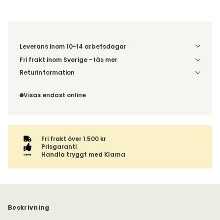
Leverans inom 10-14 arbetsdagar
Fri frakt inom Sverige - läs mer
Denna vara skickas till din port/tomtgräns. Innan leverans
Returinformation
blir du aviserad om vilken tidpunkt leveransen beräknas.
Du har 14 dagars ångerrätt från den dag du tog emot din
Beställs varan ihop med andra produkter skickas hela
order, enligt
distansavtalslagen.
Visas endast online
ordern tillsammans.
Fri frakt över 1.500 kr
Prisgaranti
Handla tryggt med Klarna
Beskrivning