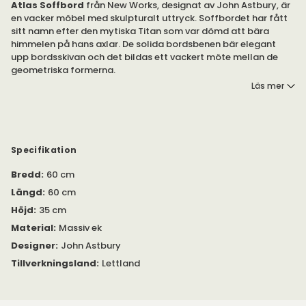
Atlas
Soffbord
från New Works, designat av John Astbury, är
en vacker möbel med skulpturalt uttryck. Soffbordet har fått
sitt namn efter den mytiska Titan som var dömd att bära
himmelen på hans axlar. De solida bordsbenen bär elegant
upp bordsskivan och det bildas ett vackert möte mellan de
geometriska formerna.
Läs mer
Soffbordet Atlas erbjuds i marmor, massiv ek och travertin i
två olika storlekar.
Atlas soffbord har hämtat inspiration från arkitekturhistorien.
Här har designern John Astbury influerats av antika portiker,
Specifikation
pelargångar men främst den arketypiska post- och
Bredd
:
60 cm
överliggarkonstruktionen.
Längd
:
60 cm
Observera att både marmor och travertine är naturmaterial
Höjd
:
35 cm
vilket betyder att varje bord har sin unika mönstring och nyans.
Material
:
Massiv ek
Se bifogad PDF under 'Specifikation' för rekommenderade
Designer
:
John Astbury
skötselråd och mer information om produkten.
Tillverkningsland
:
Lettland
Atlas är ett mycket tungt soffbord och bör monteras av
minst två personer.