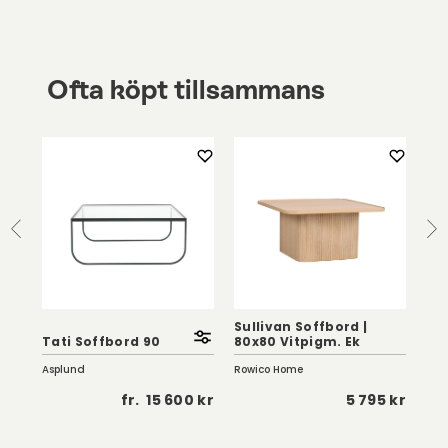
Ofta köpt tillsammans
Sullivan Soffbord |
Tati Soffbord 90
80x80 Vitpigm. Ek
No
Asplund
Rowico Home
Ethn
 kr
fr.
15 600 kr
5 795 kr