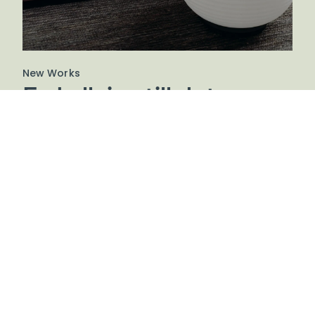
New Works
En hyllning till det
skandinaviska
hantverket
New Works erbjuder en kollektion av möbler och
inredning där ljus möter mörker, gammalt möter
nytt och design möter konst. Varumärket
kombinerar en hyllning till det skandinaviska
hantverkets historia med dagens samtida former.
De samarbetar med en internationell grupp
välkända designers och konstnärer som delar