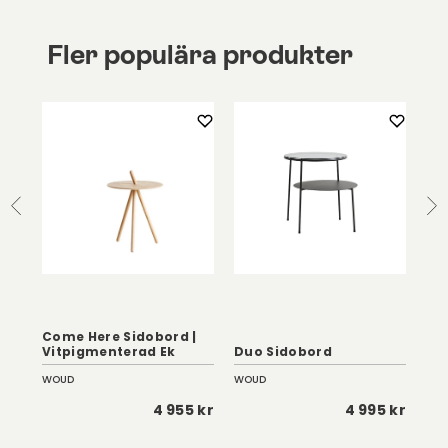
Fler populära produkter
Mu
150
(Vä
Come Here Sidobord |
Nat
Vitpigmenterad Ek
Duo Sidobord
Sm
WOUD
WOUD
Gaz
 kr
4 955 kr
4 995 kr