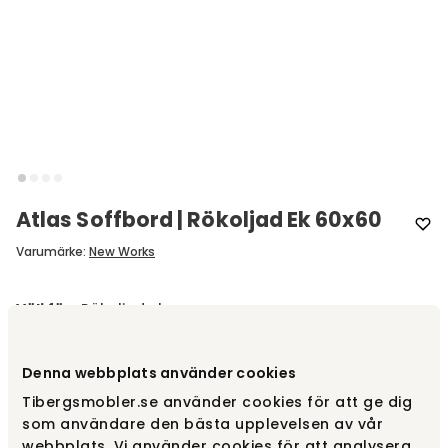
Atlas Soffbord | Rökoljad Ek 60x60
Varumärke
:
New Works
Välj färg
Rökoljad ek
Rökoljad ek
Denna webbplats använder cookies
16 145 kr
Tibergsmobler.se använder cookies för att ge dig
som användare den bästa upplevelsen av vår
webbplats. Vi använder cookies för att analysera