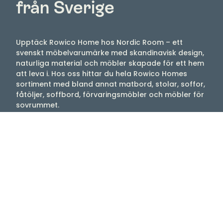
från Sverige
Upptäck Rowico Home hos Nordic Room – ett
svenskt möbelvarumärke med skandinavisk design,
naturliga material och möbler skapade för ett hem
att leva i. Hos oss hittar du hela Rowico Homes
sortiment med bland annat matbord, stolar, soffor,
fåtöljer, soffbord, förvaringsmöbler och möbler för
sovrummet.
Rowico Home kombinerar funktion, komfort och ett
tidlöst formspråk som gör möblerna enkla att
använda i både moderna och klassiska hem.