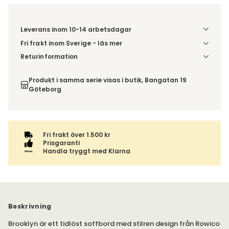
Leverans inom 10-14 arbetsdagar
Fri frakt inom Sverige - läs mer
Denna vara skickas till din port/tomtgräns. Innan leverans
Returinformation
blir du aviserad om vilken tidpunkt leveransen beräknas.
Du har 14 dagars ångerrätt från den dag du tog emot din
Beställs varan ihop med andra produkter skickas hela
order, enligt
distansavtalslagen.
Produkt i samma serie visas i butik, Bangatan 19
ordern tillsammans.
Göteborg
Fri frakt över 1.500 kr
Prisgaranti
Handla tryggt med Klarna
Beskrivning
Brooklyn är ett tidlöst soffbord med stilren design från Rowico