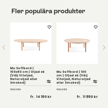
Fler populära produkter
Mu Soffbord |
150x80 cm | Oljad ek
Mu Soffbord | 100
Mu
(Välj Vitoljad,
cm | Oljad ek (Välj
Olj
70
Naturoljad eller
Vitoljad, Naturoljad
Vit
Smoked)
eller Smoked)
el
Gazzda
Gazzda
Gaz
 kr
fr.
14 190 kr
fr.
11 990 kr