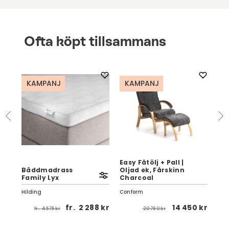
Ofta köpt tillsammans
KAMPANJ
KAMPANJ
Easy Fåtölj + Pall |
Bäddmadrass
Oljad ek, Fårskinn
Lu
Family Lyx
Charcoal
Ull
Hilding
Conform
Var
 kr
fr.
2 288 kr
14 450 kr
fr.
4 575 kr
20 780 kr