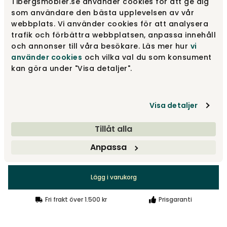
Tibergsmobler.se använder cookies för att ge dig
som användare den bästa upplevelsen av vår
Ek
6 995 kr
webbplats. Vi använder cookies för att analysera
trafik och förbättra webbplatsen, anpassa innehåll
och annonser till våra besökare. Läs mer hur
vi
Mörkbrun ek
använder cookies
och vilka val du som konsument
6 995 kr
kan göra under "Visa detaljer".
Vitpigmenterad ek
6 995 kr
Visa detaljer
Tillåt alla
Anpassa
6 995 kr
Lägg i varukorg
Fri frakt över 1.500 kr
Prisgaranti