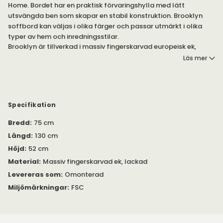
Home. Bordet har en praktisk förvaringshylla med lätt
utsvängda ben som skapar en stabil konstruktion. Brooklyn
soffbord kan väljas i olika färger och passar utmärkt i olika
typer av hem och inredningsstilar.
Brooklyn är tillverkad i massiv fingerskarvad europeisk ek,
lackad och borstad. Bordet erbjuds i tre olika varianter -
Läs mer
mörkbrun, vitpigmenterad och ek.
I samma serie
finns även Brooklyn som matbord, skåp och
sideboard.
Specifikation
Vänligen kontakta oss om du har några frågor.
Bredd
:
75 cm
Längd
:
130 cm
Höjd
:
52 cm
Material
:
Massiv fingerskarvad ek, lackad
Levereras som
:
Omonterad
Miljömärkningar
:
FSC