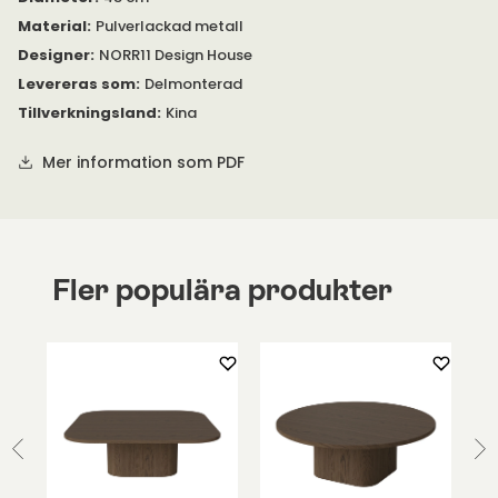
Vänligen kontakta oss om du har några frågor.
Material
:
Pulverlackad metall
Designer
:
NORR11 Design House
Levereras som
:
Delmonterad
Tillverkningsland
:
Kina
Mer information som PDF
Fler populära produkter