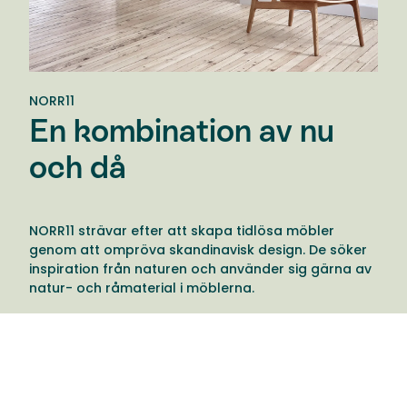
NORR11
En kombination av nu
och då
NORR11 strävar efter att skapa tidlösa möbler
genom att ompröva skandinavisk design. De söker
inspiration från naturen och använder sig gärna av
natur- och råmaterial i möblerna.
Flera av möblerna hämtar dessutom inspiration
från världens kulturer även om designen alltid har
ett skandinaviskt perspektiv. Namnet NORR11
kommer från deras nordiska arv samt dagen då de
startade, 11 november 2011.