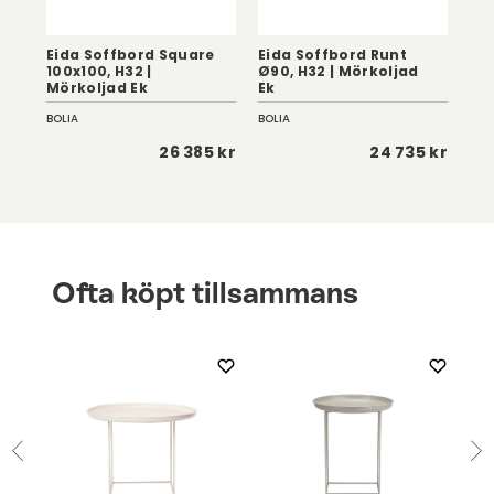
Eida Soffbord Square
Eida Soffbord Runt
Ei
100x100, H32 |
Ø90, H32 | Mörkoljad
Ø60
Mörkoljad Ek
Ek
Vi
BOLIA
BOLIA
BOL
 kr
26 385 kr
24 735 kr
Ofta köpt tillsammans