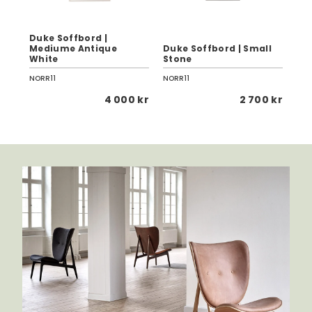
Duke Soffbord |
 |
Mediume Antique
Duke Soffbord | Small
Yum
White
Stone
Br
NORR11
NORR11
Row
 kr
4 000 kr
2 700 kr