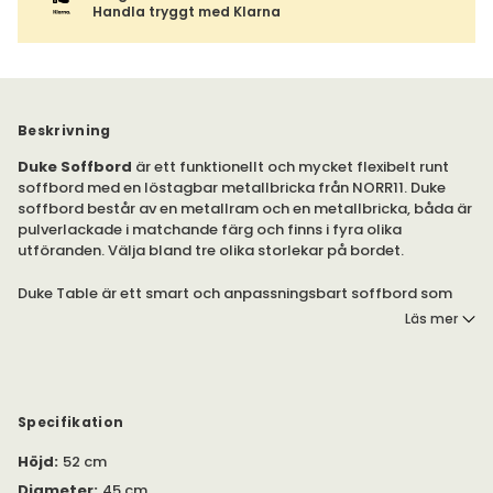
Handla tryggt med Klarna
Beskrivning
Duke Soffbord
är ett funktionellt och mycket flexibelt runt
soffbord med en löstagbar metallbricka från NORR11. Duke
soffbord består av en metallram och en metallbricka, båda är
pulverlackade i matchande färg och finns i fyra olika
utföranden. Välja bland tre olika storlekar på bordet.
Duke Table är ett smart och anpassningsbart soffbord som
kan ställas in i tre olika höjder genom att rotera
Läs mer
benställningen. Detta gäller främst storleken Medium och gör
att soffbordet kan anpassas efter dina behov.
Soffbordet kan med fördel kombineras tillsammans i olika
storlekar eller höjder för en trevlig inredning med bra ytor. Duke
Specifikation
Table Small kan men fördel dessutom användas som sidobord
på flera olika platser i hemmet.
Höjd
:
52 cm
Diameter
:
45 cm