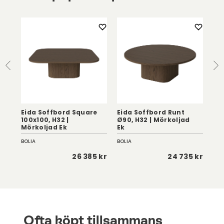
Eida Soffbord Square
Eida Soffbord Runt
Ei
|
100x100, H32 |
Ø90, H32 | Mörkoljad
Ø60
Mörkoljad Ek
Ek
Vi
BOLIA
BOLIA
BOL
 kr
26 385 kr
24 735 kr
Ofta köpt tillsammans