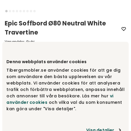
Epic Soffbord Ø80 Neutral White
Travertine
Varumärke
:
Gubi
Välj färg
Neutral White Travertine
Denna webbplats använder cookies
Tibergsmobler.se använder cookies för att ge dig
Neutral White Travertine
som användare den bästa upplevelsen av vår
29 999 kr
webbplats. Vi använder cookies för att analysera
trafik och förbättra webbplatsen, anpassa innehåll
och annonser till våra besökare. Läs mer hur
vi
Steel Misty Gray
använder cookies
och vilka val du som konsument
21 999 kr
kan göra under "Visa detaljer".
Steel Earthy Red
21 999 kr
Visa detaljer