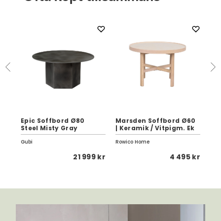
Epic Soffbord Ø80
Marsden Soffbord Ø60
Arc
Steel Misty Gray
| Keramik / Vitpigm. Ek
La
Gubi
Rowico Home
Wen
 kr
21 999 kr
4 495 kr