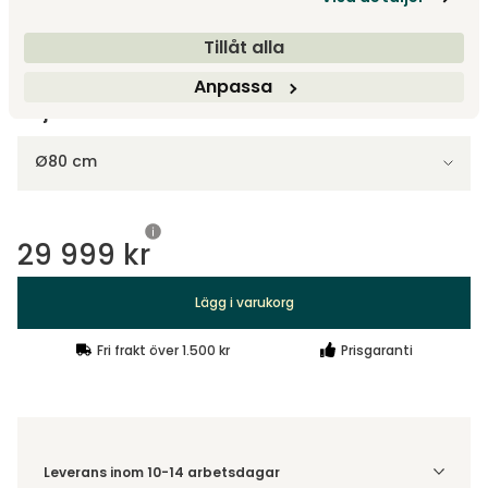
Visa fler +3
Tillåt alla
Anpassa
Välj storlek
Ø80 cm
29 999 kr
Lägg i varukorg
Fri frakt över 1.500 kr
Prisgaranti
Leverans inom 10-14 arbetsdagar