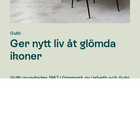
Gubi
Ger nytt liv åt glömda
ikoner
GUBI grundades 1967 i Danmark av Lisbeth och Gubi
Olsen. Varumärket är känt för sin design, utveckling
och marknadsföring av en elegant och
vågad samling möbler, belysning och inredning.
Produkterna berättar ofta en meningsfull historia
som väcker känslor och förblir tidlösa ikoner.
Varumärket sammanför glömda verk från förr av
renommerade designers med nutida design.
Resultatet blir ett brett sortiment med en tydlig röd