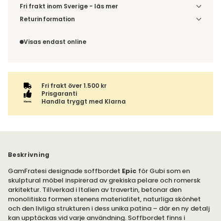
Fri frakt inom Sverige - läs mer
Denna vara skickas till din port/tomtgräns. Innan leverans
Returinformation
blir du aviserad om vilken tidpunkt leveransen beräknas.
Du har 14 dagars ångerrätt från den dag du tog emot din
Beställs varan ihop med andra produkter skickas hela
order, enligt
distansavtalslagen.
Visas endast online
ordern tillsammans.
Fri frakt över 1.500 kr
Prisgaranti
Handla tryggt med Klarna
Beskrivning
GamFratesi designade soffbordet
Epic
för Gubi som en
skulptural möbel inspirerad av grekiska pelare och romersk
arkitektur. Tillverkad i Italien av travertin, betonar den
monolitiska formen stenens materialitet, naturliga skönhet
och den livliga strukturen i dess unika patina – där en ny detalj
kan upptäckas vid varje användning. Soffbordet finns i