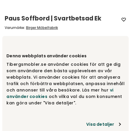
Paus Soffbord | Svartbetsad Ek
Varumärke
:
Birger Möbelfabrik
Välj utförande
Svartbetsad ek
Denna webbplats använder cookies
Svartbetsad ek
5 450 kr
Tibergsmobler.se använder cookies för att ge dig
som användare den bästa upplevelsen av vår
webbplats. Vi använder cookies för att analysera
trafik och förbättra webbplatsen, anpassa innehåll
Rökt ek
5 450 kr
och annonser till våra besökare. Läs mer hur
vi
använder cookies
och vilka val du som konsument
kan göra under "Visa detaljer".
Vitpigmenterad ek
5 450 kr
Visa detaljer
Visa fler +1