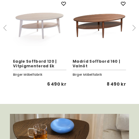
Eagle Soffbord 120 |
Madrid Soffbord 160 |
Vitpigmenterad Ek
Valnöt
Pau
Birger Möbelfabrik
Birger Möbelfabrik
Birg
 kr
6 490 kr
8 490 kr