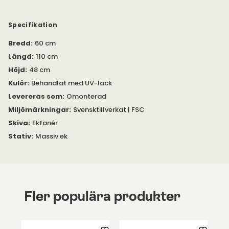
därför inget underhåll med till exempel vax eller olja.
Dammtorka, följt av fuktad trasa för rengöring. Lackade ytor
är känsliga mot färgämnen i livsmedel, till exempel kaffe.
Specifikation
Torka därför upp spill direkt.
Bredd
:
60 cm
Du kan välja till högre höjd på bordsbenen mot ett tillägg. Med
Längd
:
110 cm
högre höjd blir Paus 55 centimeter högt. Högre höjd finns som
Höjd
:
48 cm
tillval.
Kulör
:
Behandlat med UV-lack
Levereras som
:
Omonterad
Miljömärkningar
:
Svensktillverkat | FSC
Skiva
:
Ekfanér
Stativ
:
Massiv ek
Fler populära produkter