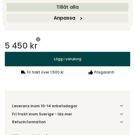
Tillåt alla
Tillbehör
Anpassa
Rekommenderade tillval
5 450 kr
Lägg i varukorg
Fri frakt över 1.500 kr
Prisgaranti
Leverans inom 10-14 arbetsdagar
Fri frakt inom Sverige - läs mer
Denna vara skickas till ett ombud. Du väljer själv i kassan
Returinformation
vilket DHL eller PostNord ombud du önskar få din leverans
Du har 14 dagars ångerrätt från den dag du tog emot din
till. Du blir aviserad när din order finns att hämta. Beställs