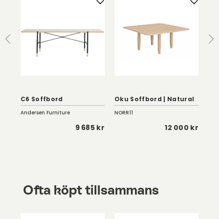
Po
|
St
C6 Soffbord
Oku Soffbord | Natural
| H
Andersen Furniture
NORR11
Nave
 kr
9 685 kr
12 000 kr
Ofta köpt tillsammans