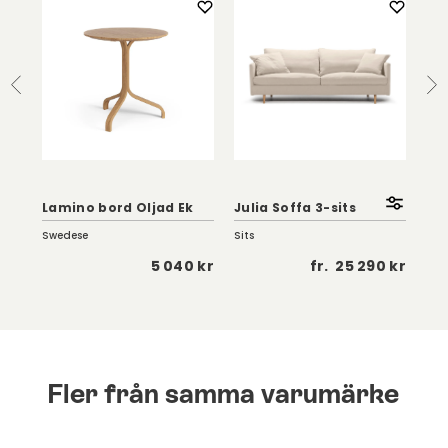
Ric
Lamino bord Oljad Ek
Julia Soffa 3-sits
Br
Swedese
Sits
Fer
9 kr
5 040 kr
fr.
25 290 kr
Fler från samma varumärke