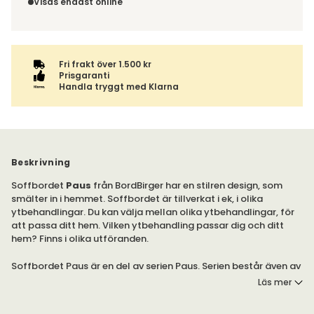
order, enligt
distansavtalslagen.
Visas endast online
varan ihop med andra produkter skickas hela ordern
tillsammans med samma fraktalternativ.
Fri frakt över 1.500 kr
Prisgaranti
Handla tryggt med Klarna
Beskrivning
Soffbordet
Paus
från BordBirger har en stilren design, som
smälter in i hemmet. Soffbordet är tillverkat i ek, i olika
ytbehandlingar. Du kan välja mellan olika ytbehandlingar, för
att passa ditt hem. Vilken ytbehandling passar dig och ditt
hem? Finns i olika utföranden.
Soffbordet Paus är en del av serien Paus. Serien består även av
fåtöljbordet Paus.
Läs mer
Soffbordet är behandlat med miljövänlig UV-lack. Det kräver