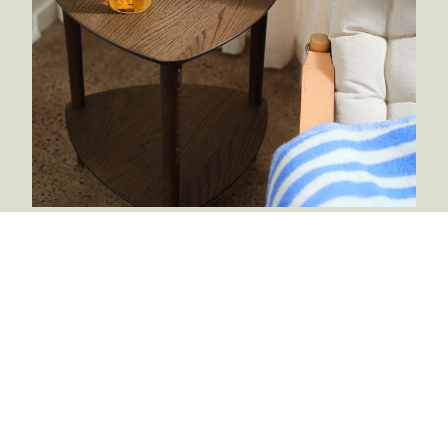
Birger Möbelfabrik
Hantverk från Småland
Birger är ett familjeföretag som har tillverkat bord i
Sverige sedan 1933 i Bodafors, Småland. Företaget
tillverkar möbler av god kvalitet med tidlös design. I
fabriken, som ligger mitt i Smålands hjärta, förfogar
de över en tekniskt utvecklad maskinpark och
personal med såväl hantverkskunnande som