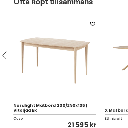
Ofta köpt tillsammans
Nordlight Matbord 200/290x105 |
Vitoljad Ek
X Matbord
Casø
Ethnicraft
kr
21 595 kr