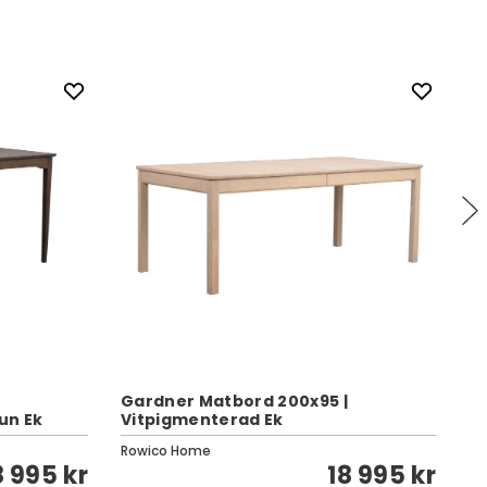
Gardner Matbord 200x95 |
un Ek
Vitpigmenterad Ek
Ty
Rowico Home
Ro
8 995 kr
18 995 kr