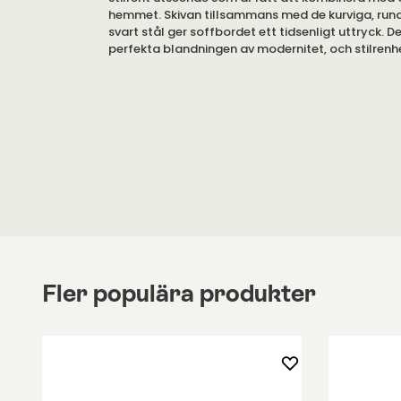
hemmet. Skivan tillsammans med de kurviga, run
svart stål ger soffbordet ett tidsenligt uttryck. D
perfekta blandningen av modernitet, och stilrenh
Finns i olika utföranden.
Skivan är tillverkad av svart, betsad ek. Stativet är
svart, pulverlackerad stål.
Root finns tillgängligt i tre utföranden: långt, du
rektangulärt. Bredden, och längden, varierar de ol
utförandena emellan.
Vill du veta mer om produkten?
Se bifogad PDF
'Specifikation'.
Fler populära produkter