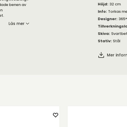
Höjd
:
32 cm
dade benen av
en
Info
:
Torkas me
et.
Designer
:
365°
Läs mer
Tillverkningsl
Skiva
:
Svartbe
 tillverkat av
Stativ
:
Stål
bbelt och
Mer info
ika
 under