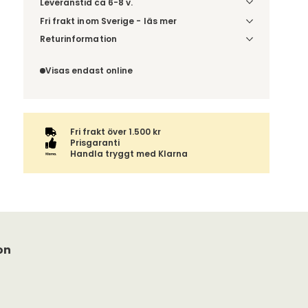
Leveranstid ca 6-8 v.
Fri frakt inom Sverige - läs mer
Denna vara skickas till din port/tomtgräns. Innan
Returinformation
leverans blir du aviserad om vilken tidpunkt
Du beställer produkten efter dina val och
leveransen beräknas. Beställs varan ihop med
omfattas därför inte av ångerrätten.
Visas endast online
andra produkter skickas hela ordern tillsammans.
Fri frakt över 1.500 kr
Prisgaranti
Handla tryggt med Klarna
on