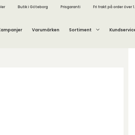
ler
Butik i Göteborg
Prisgaranti
Fri frakt på order över 1
Kampanjer
Varumärken
Sortiment
Kundservic