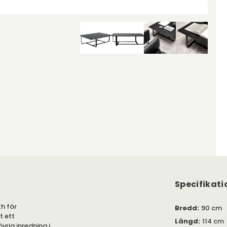
Specifikati
th för
Bredd
:
90 cm
t ett
Längd
:
114 cm
vrig inredning i