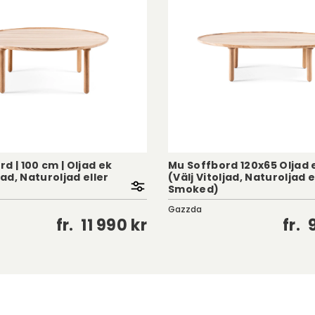
d | 100 cm | Oljad ek
Mu Soffbord 120x65 Oljad 
jad, Naturoljad eller
(Välj Vitoljad, Naturoljad e
Smoked)
Gazzda
fr.
11 990 kr
fr.