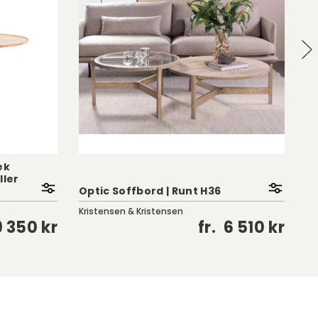
ek
ller
Ea
Optic Soffbord | Runt H36
V
Kristensen & Kristensen
Bi
9 350 kr
fr.
6 510 kr