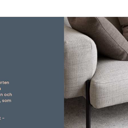
arten
a
on och
a, som
t –