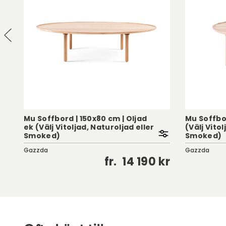
Mu Soffbord | 150x80 cm | Oljad
Mu Soffbor
ek (Välj Vitoljad, Naturoljad eller
(Välj Vitol
Smoked)
Smoked)
Gazzda
Gazzda
kr
fr.
14 190 kr