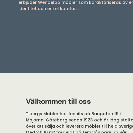
erbjuder Wendelbo möbler som karaktäriseras av en
identitet och enkel komfort.
Välkommen till oss
Tibergs Möbler har funnits på Bangatan 19 i
Majorna, Göteborg sedan 1923 och är idag stolt
över att sälja och leverera möbler till hela Sverig
Med 3.000 m² fördelat på fem våningar, är vår