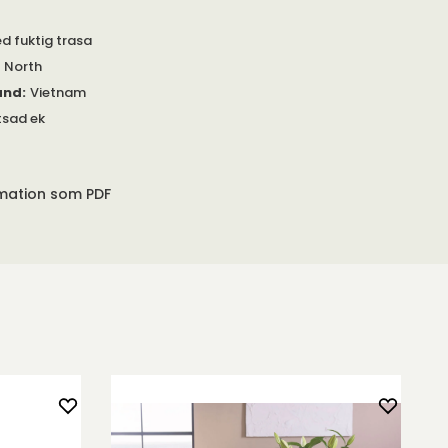
d fuktig trasa
 North
and
:
Vietnam
tsad ek
rmation som PDF