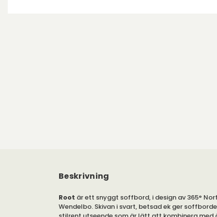
Beskrivning
Root
är ett snyggt soffbord, i design av 365° Nor
Wendelbo. Skivan i svart, betsad ek ger soffborde
stilrent utseende som är lätt att kombinera med ö