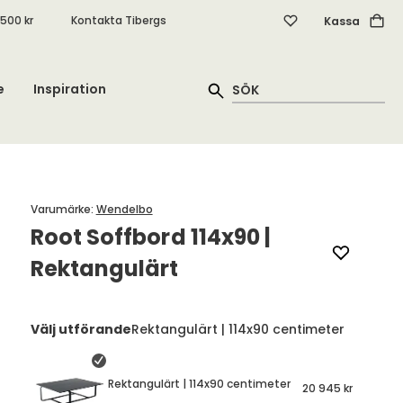
.500 kr
Kontakta Tibergs
Kassa
e
Inspiration
Varumärke
:
Wendelbo
Root Soffbord 114x90 |
Rektangulärt
Välj utförande
Rektangulärt | 114x90 centimeter
Rektangulärt | 114x90 centimeter
20 945 kr