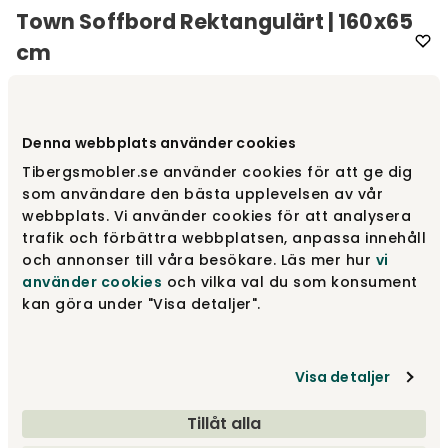
Town Soffbord Rektangulärt | 160x65
cm
Varumärke
:
Kleppe
Välj storlek
Rektangulärt | 160x65 cm
Denna webbplats använder cookies
Tibergsmobler.se använder cookies för att ge dig
som användare den bästa upplevelsen av vår
Rektangulärt | 160x65 cm
fr.
11 400 kr
webbplats. Vi använder cookies för att analysera
trafik och förbättra webbplatsen, anpassa innehåll
och annonser till våra besökare. Läs mer hur
vi
använder cookies
och vilka val du som konsument
Runt | Ø60 cm
fr.
6 500 kr
kan göra under "Visa detaljer".
Runt | Ø90 cm
Visa detaljer
fr.
8 900 kr
Tillåt alla
Visa fler +1