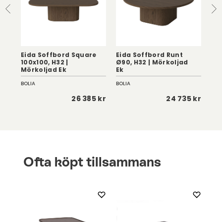
Eida Soffbord Square
Eida Soffbord Runt
Ei
100x100, H32 |
Ø90, H32 | Mörkoljad
Ø60
Mörkoljad Ek
Ek
Vi
BOLIA
BOLIA
BOL
5 kr
26 385 kr
24 735 kr
Ofta köpt tillsammans