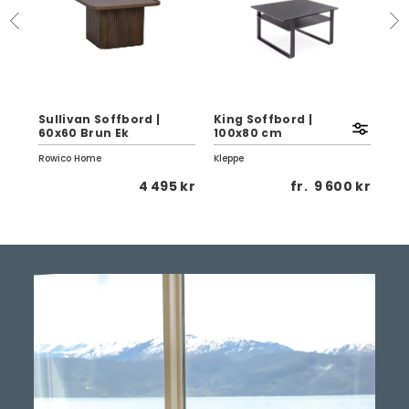
 |
Sullivan Soffbord |
King Soffbord |
Sul
60x60 Brun Ek
100x80 cm
80
Rowico Home
Kleppe
Row
 kr
4 495 kr
fr.
9 600 kr