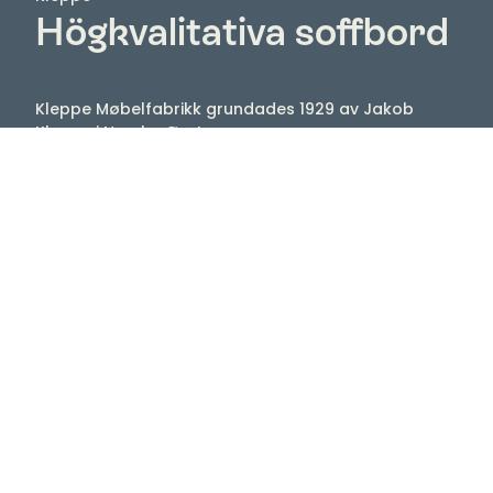
Högkvalitativa soffbord
Kleppe Møbelfabrikk grundades 1929 av Jakob
Kleppe i Norska Øystese.
Jakob Kleppe var känd för att leverera
högkvalitativa varor till rimliga priser och detta
lever kvar än idag.
Kleppe erbjuder framför allt snygga och praktiska
soffbord och avlastningsbord med tygndpunkt
på kvalitet och design och då det är möjligt
använder de alltid miljövänliga material och lacker.