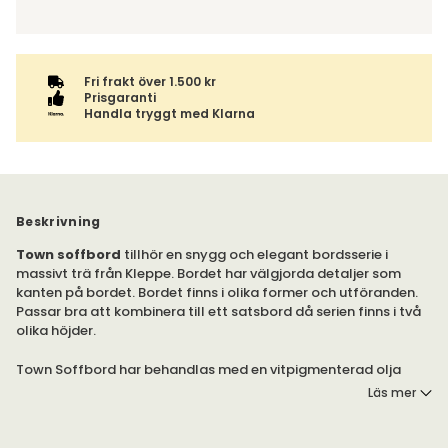
Fri frakt över 1.500 kr
Prisgaranti
Handla tryggt med Klarna
Beskrivning
Town soffbord
tillhör en snygg och elegant bordsserie i
massivt trä från Kleppe. Bordet har välgjorda detaljer som
kanten på bordet. Bordet finns i olika former och utföranden.
Passar bra att kombinera till ett satsbord då serien finns i två
olika höjder.
Town Soffbord har behandlas med en vitpigmenterad olja
(vitolja) eller pigmenterad olja som sen vaxats (espresso och
Läs mer
coffe).
Tillverkningen sker i Norska Hardanger