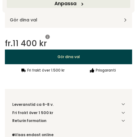
Anpassa
Designa själv
Gör dina val
fr.
11 400 kr
Gör dina val
Fri frakt över 1.500 kr
Prisgaranti
Leveranstid ca 6-8 v.
Fri frakt över 1 500 kr
Välj utförande via 'Gör dina val' för fraktinformation på din
Returinformation
kombination.
Du beställer produkten efter dina val och omfattas därför
inte av ångerrätten.
Visas endast online