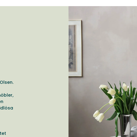
Olsen.
öbler,
en
idlösa
tet