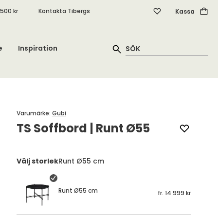
.500 kr
Kontakta Tibergs
Kassa
e
Inspiration
Varumärke
:
Gubi
TS Soffbord | Runt Ø55
Välj storlek
Runt Ø55 cm
Runt Ø55 cm
fr.
14 999 kr