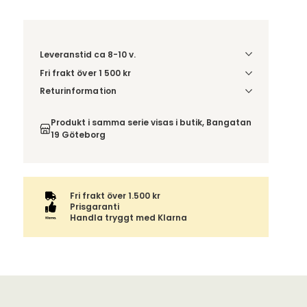
Leveranstid ca 8-10 v.
Fri frakt över 1 500 kr
Välj utförande via 'Gör dina val' för
Returinformation
fraktinformation på din kombination.
Du beställer produkten efter dina val och
omfattas därför inte av ångerrätten.
Produkt i samma serie visas i butik, Bangatan
19 Göteborg
Fri frakt över 1.500 kr
Prisgaranti
Handla tryggt med Klarna