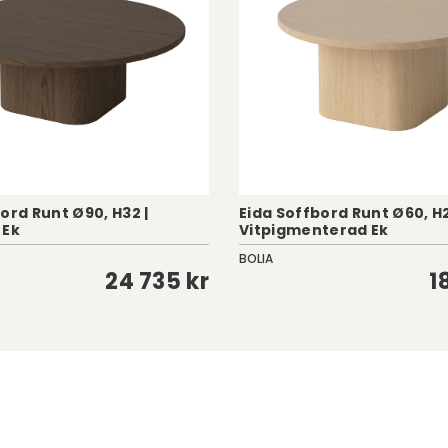
ord Runt Ø90, H32 |
Eida Soffbord Runt Ø60, H2
 Ek
Vitpigmenterad Ek
BOLIA
24 735 kr
1