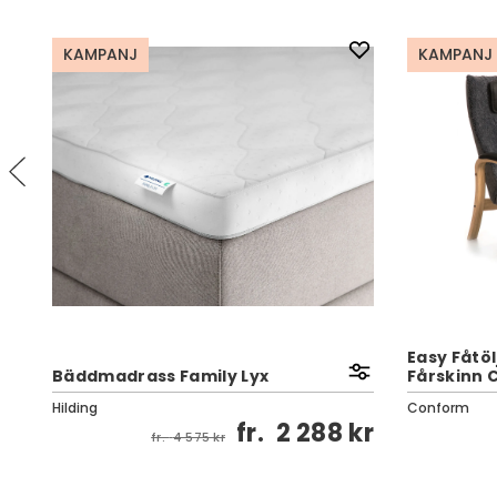
KAMPANJ
KAMPANJ
Easy Fåtölj
Bäddmadrass Family Lyx
Fårskinn 
Hilding
Conform
fr.
2 288 kr
kr
fr.
4 575 kr