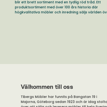
blir ett brett sortiment med en tydlig röd tråd. Ett
produktsortiment med över 100 års historia där
högkvalitativa möbler och inredning säljs världen öv
Välkommen till oss
Tibergs Möbler har funnits på Bangatan 19 i
Majorna, Göteborg sedan 1923 och är idag stolt
över att sälja och leverera möbler till hela Sverig