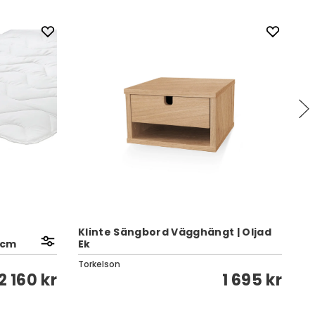
Klinte Sängbord Vägghängt | Oljad
 cm
Ek
Ea
Torkelson
Bi
2 160 kr
1 695 kr