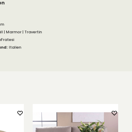
on
cm
l | Marmor | Travertin
Fratesi
and
:
Italien