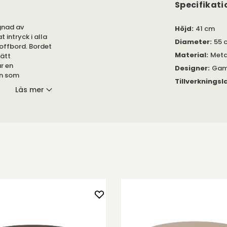
Specifikati
ignad av
Höjd
:
41 cm
 intryck i alla
Diameter
:
55 
offbord. Bordet
Material
:
Metal
nätt
r en
Designer
:
Gam
n som
Tillverkningsl
tandard' i
Läs mer
h färger på
uds i svart eller
 både som runt,
r därför
bord.
 att skapa en