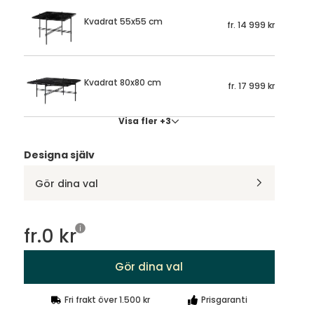
Kvadrat 55x55 cm
fr.
14 999 kr
Kvadrat 80x80 cm
fr.
17 999 kr
Visa fler +3
Designa själv
Gör dina val
fr.
0 kr
Gör dina val
Fri frakt över 1.500 kr
Prisgaranti