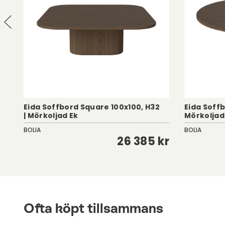
Eida Soffbord Square 100x100, H32
Eida Soffb
| Mörkoljad Ek
Mörkoljad
BOLIA
BOLIA
kr
26 385 kr
Ofta köpt tillsammans