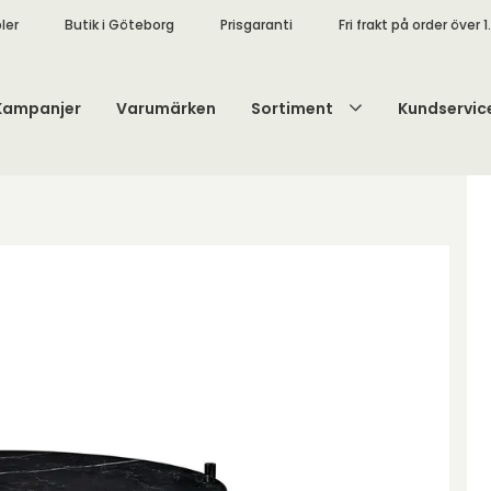
ler
Butik i Göteborg
Prisgaranti
Fri frakt på order över 1
Kampanjer
Varumärken
Sortiment
Kundservic