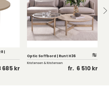
8 |
Ea
Optic Soffbord | Runt H36
V
Kristensen & Kristensen
Bi
8 685 kr
fr.
6 510 kr