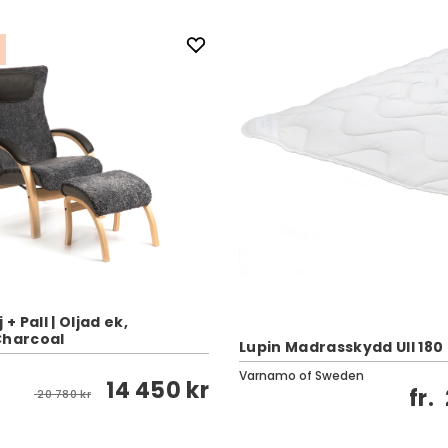
 + Pall | Oljad ek,
Charcoal
Lupin Madrasskydd Ull 180
Varnamo of Sweden
14 450 kr
fr.
20 780 kr