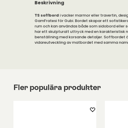
Beskrivning
TS soffbord
i vacker marmor eller travertin, des
GamFratesi för Gubi. Bordet skapar ett sofistikerat
rum och kan användas både som sidobord eller s
har ett skulpturalt uttryck med en karakteristisk 
benställning med korsande detaljer. Soffbordet ä
vidareutveckling av matbordet med samma nam
designades till den välkända restaurangen 'The S
Köpenhamn.
Soffbordet TS kan väljas i flera olika storlekar oc
marmor eller travertin. Benställningen i metall erbj
mässing.
Fler populära produkter
Bordet erbjuds i flera olika storlekar och former,
rektangulärt och kvadratiskt utförande. TS passa
utmärkt både som soffbord, sidobord eller säng
Kombinera de olika storlekarna med varandra för
vacker helhet.