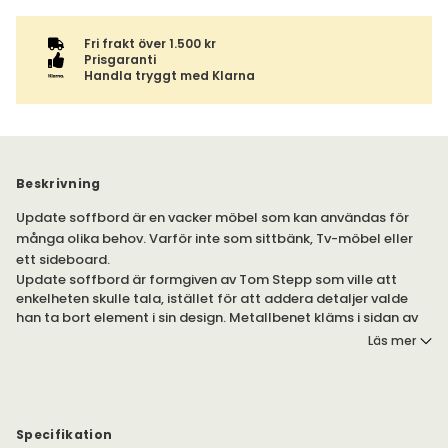
Fri frakt över 1.500 kr
Prisgaranti
Handla tryggt med Klarna
Beskrivning
Update soffbord är en vacker möbel som kan användas för
många olika behov. Varför inte som sittbänk, Tv-möbel eller
ett sideboard.
Update soffbord är formgiven av Tom Stepp som ville att
enkelheten skulle tala, istället för att addera detaljer valde
han ta bort element i sin design. Metallbenet kläms i sidan av
det massiva ektoppen. Välj mellan tre storlekar.
Läs mer
Specifikation