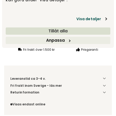
kan göra under "Visa detaljer".
Visa detaljer
8 495 kr
Tillåt alla
Lägg i varukorg
Anpassa
Fri frakt över 1.500 kr
Prisgaranti
Leveranstid ca 3-4 v.
Fri frakt inom Sverige - läs mer
Denna vara skickas till din port/tomtgräns. Innan leverans
Returinformation
blir du aviserad om vilken tidpunkt leveransen beräknas.
Du beställer produkten efter dina val och omfattas därför
Beställs varan ihop med andra produkter skickas hela
inte av ångerrätten.
Visas endast online
ordern tillsammans.