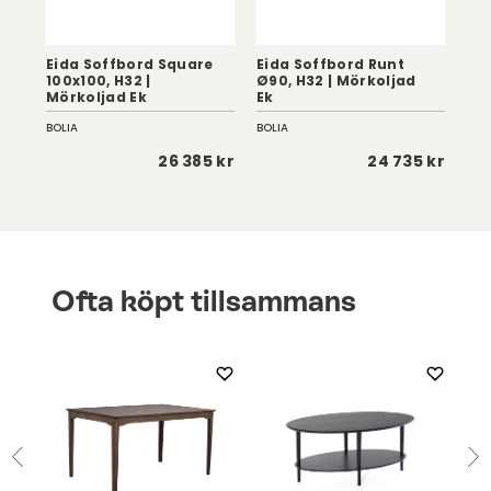
Eida Soffbord Square
Eida Soffbord Runt
Ei
100x100, H32 |
Ø90, H32 | Mörkoljad
Ø60
Mörkoljad Ek
Ek
Vi
BOLIA
BOLIA
BOL
 kr
26 385 kr
24 735 kr
Ofta köpt tillsammans