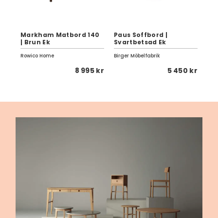
d
Markham Matbord 140
Paus Soffbord |
Tyl
| Brun Ek
Svartbetsad Ek
Br
Rowico Home
Birger Möbelfabrik
Row
 kr
8 995 kr
5 450 kr