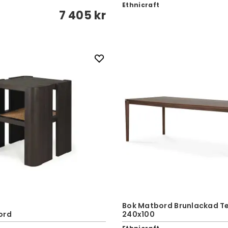
Ethnicraft
7 405 kr
Bok Matbord Brunlackad Te
ord
240x100