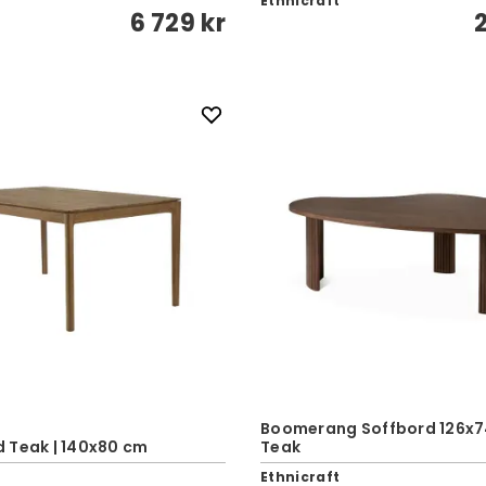
Ethnicraft
6 729 kr
Boomerang Soffbord 126x74
 Teak | 140x80 cm
Teak
Ethnicraft