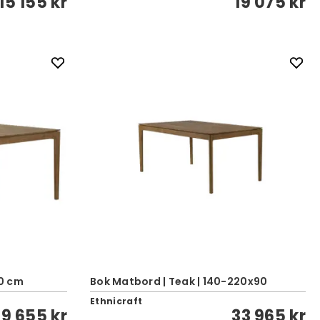
15 155 kr
19 075 kr
0 cm
Bok Matbord | Teak | 140-220x90
Ethnicraft
29 655 kr
33 965 kr