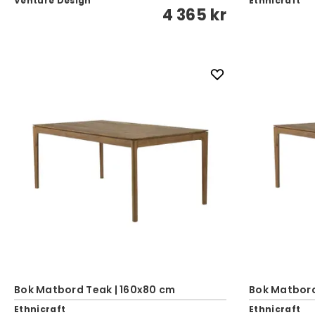
Venture Design
Ethnicraft
4 365 kr
Bok Matbord Teak | 160x80 cm
Bok Matbord
Ethnicraft
Ethnicraft