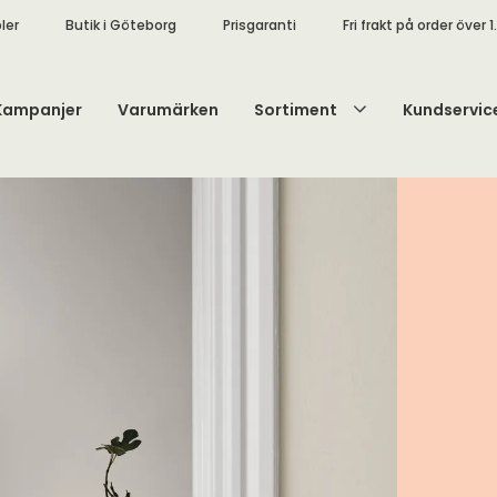
ler
Butik i Göteborg
Prisgaranti
Fri frakt på order över 1
Kampanjer
Varumärken
Sortiment
Kundservic