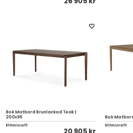
26 905 kr
Bok Matbord Brunlackad Teak |
200x95
Bok Matbord
Ethnicraft
Ethnicraft
20 905 kr