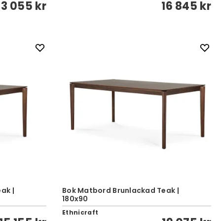
13 055 kr
16 845 kr
ak |
Bok Matbord Brunlackad Teak |
180x90
Ethnicraft