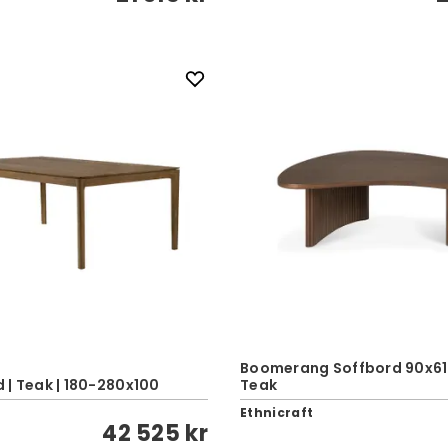
Boomerang Soffbord 90x61 
 | Teak | 180-280x100
Teak
Ethnicraft
42 525 kr