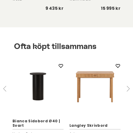
5 kr
9 435 kr
15 995 kr
Ofta köpt tillsammans
Bianca Sidobord Ø40 |
Clu
Svart
Langley Skrivbord
Bl