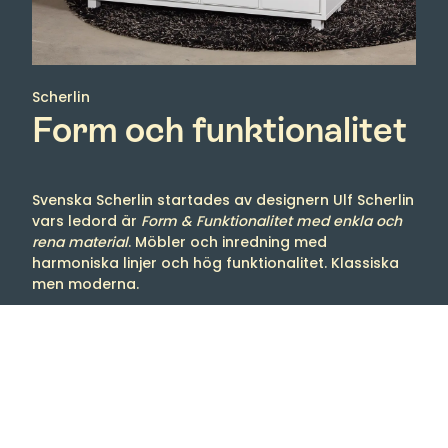
Scherlin
Form och funktionalitet
Svenska Scherlin startades av designern Ulf Scherlin
vars ledord är
Form & Funktionalitet med enkla och
rena material
. Möbler och inredning med
harmoniska linjer och hög funktionalitet. Klassiska
men moderna.
Allt började med en egen hallbänk. En ritning på en
bit papper som skickades för produktion till
Småland. Genom åren har det tillkommit mer
bänkar i olika form tillsammans med skåp, bord,
stolar, hallmöbler med mera.