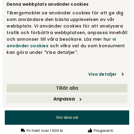
Denna webbplats använder cookies
Tibergsmobler.se använder cookies för att ge dig
Ett Hyllplan
fr.
21 795 kr
som användare den bästa upplevelsen av vår
webbplats. Vi använder cookies för att analysera
trafik och förbättra webbplatsen, anpassa innehåll
och annonser till våra besökare. Läs mer hur
vi
Två Hyllplan
fr.
29 595 kr
använder cookies
och vilka val du som konsument
kan göra under "Visa detaljer".
Designa själv
Visa detaljer
Gör dina val
Tillåt alla
Anpassa
fr.
21 795 kr
Gör dina val
Fri frakt över 1.500 kr
Prisgaranti