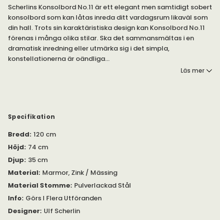
Scherlins Konsolbord No.11 är ett elegant men samtidigt sobert
konsolbord som kan låtas inreda ditt vardagsrum likaväl som
din hall. Trots sin karaktäristiska design kan Konsolbord No.11
förenas i många olika stilar. Ska det sammansmältas i en
dramatisk inredning eller utmärka sig i det simpla,
konstellationerna är oändliga...
Konsolbord No.11 ifrån Scherlin är svensktillverkat och har en
Läs mer
konstruktion gjord av svart eller vit pulverlackad stål. En
toppskiva i tidlös marmor och en praktisk men samtidigt
detaljrik bricka som kan väljas i antingen zink eller mässing och
går även att få som ett eller två hyllplan.
Specifikation
Konsolbordets många olika utföranden gör det möjligt att
kombinera det i dels flera miljöer och dels bringa fram den
Bredd
:
120 cm
kvalitén just ditt konsolbord No.11 ska bidra med. Skapa ditt
Höjd
:
74 cm
önskade utseende under Gör dina val.
Djup
:
35 cm
Material
:
Marmor, Zink / Mässing
Material Stomme
:
Pulverlackad Stål
Info
:
Görs I Flera Utföranden
Designer
:
Ulf Scherlin