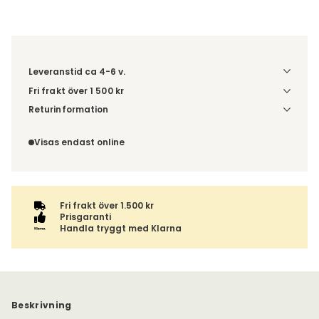
Leveranstid ca 4-6 v.
Fri frakt över 1 500 kr
Välj utförande via 'Gör dina val' för fraktinformation på din
Returinformation
kombination.
Du beställer produkten efter dina val och omfattas därför
inte av ångerrätten.
Visas endast online
Fri frakt över 1.500 kr
Prisgaranti
Handla tryggt med Klarna
Beskrivning