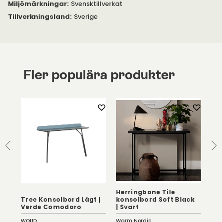
Miljömärkningar
:
Svensktillverkat
Tillverkningsland
:
Sverige
Fler populära produkter
Herringbone Tile
rd
Tree Konsolbord Lågt |
konsolbord Soft Black
Co
Verde Comodoro
| Svart
Avl
WOUD
Warm Nordic
Row