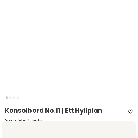
Konsolbord No.11 | Ett Hyllplan
Varumärke
:
Scherlin
Välj Modell
Ett Hyllplan