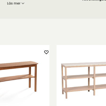
Läs mer
rm med
ller silvergrå
ngsområde och
.
ackerat järn
ylla
och