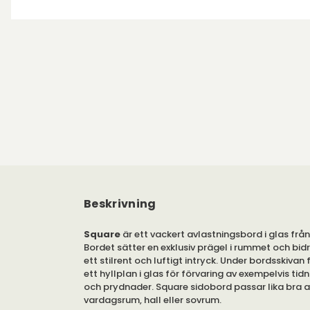
Beskrivning
Square
är ett vackert avlastningsbord i glas frå
Bordet sätter en exklusiv prägel i rummet och bidra
ett stilrent och luftigt intryck. Under bordsskivan 
ett hyllplan i glas för förvaring av exempelvis tid
och prydnader. Square sidobord passar lika bra at
vardagsrum, hall eller sovrum.