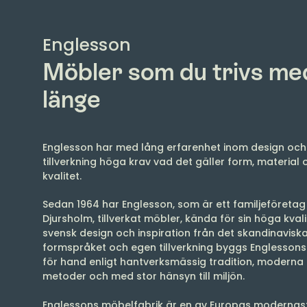
Englesson
Möbler som du trivs me
länge
Englesson har med lång erfarenhet inom design oc
tillverkning höga krav vad det gäller form, material 
kvalitet.
Sedan 1964 har Englesson, som är ett familjeföretag 
Djursholm, tillverkat möbler, kända för sin höga kval
svensk design och inspiration från det skandinavisk
formspråket och egen tillverkning byggs Englesson
för hand enligt hantverksmässig tradition, moderna
metoder och med stor hänsyn till miljön.
Englessons möbelfabrik är en av Europas moderna