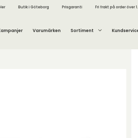
ler
Butik i Göteborg
Prisgaranti
Fri frakt på order över 1
Kampanjer
Varumärken
Sortiment
Kundservic