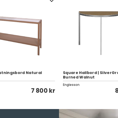
stningsbord Natural
Square Hallbord | SilverGr
Burned Walnut
Englesson
7 800 kr