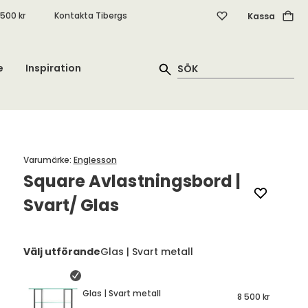
.500 kr
Kontakta Tibergs
Kassa
e
Inspiration
Varumärke
:
Englesson
Square Avlastningsbord |
Svart/ Glas
Välj utförande
Glas | Svart metall
Glas | Svart metall
8 500 kr