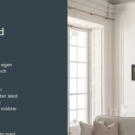
d
h egen
och
i
itet. Med
a
s möbler
ste med