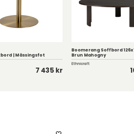
Boomerang Soffbord 126x7
bord | Mässingsfot
Brun Mahogny
Ethnicraft
7 435 kr
1