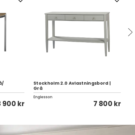
å/
Stockholm 2.0 Avlastningsbord |
Grå
20
Englesson
En
8 900 kr
7 800 kr