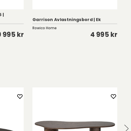
 |
Garrison Avlastningsbord | Ek
Co
Rowico Home
Ro
9 995 kr
4 995 kr