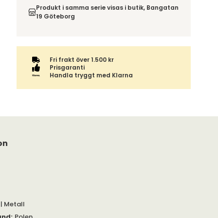
leveransen beräknas. Beställs varan ihop med
omfattas därför inte av ångerrätten.
Produkt i samma serie visas i butik, Bangatan
andra produkter skickas hela ordern tillsammans.
19 Göteborg
Fri frakt över 1.500 kr
Prisgaranti
Handla tryggt med Klarna
on
| Metall
and
:
Polen