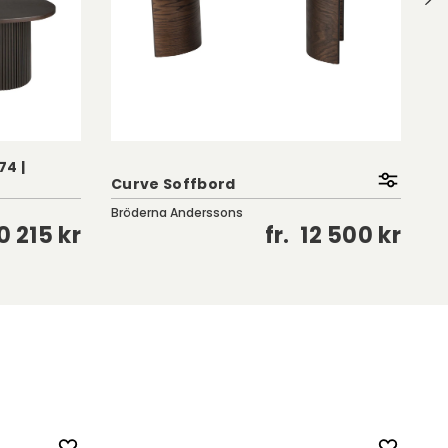
4 |
Curve Soffbord
Ko
Bröderna Anderssons
Fe
0 215 kr
fr.
12 500 kr