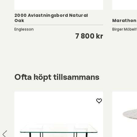
2000 Avlastningsbord Natural
Oak
Marathon 
Englesson
Birger Möbelf
kr
7 800 kr
Ofta köpt tillsammans