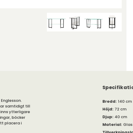
Specifikati
n Englesson.
Bredd
:
140 cm
r samtidigt till
Höjd
:
72 cm
finns ytterligare
Djup
:
40 cm
ningar, böcker
t placera i
Material
:
Glas 
Tillverkningsl