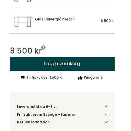
Glas | Silvergrå metall
8 500 kr
8 500 kr
Lägg i varukorg
Fri frakt över 1.500 kr
Prisgaranti
Leveranstid ca 6-8 v.
Fri frakt inom Sverige - läs mer
Denna vara skickas till din port/tomtgräns. Innan
Returinformation
leverans blir du aviserad om vilken tidpunkt
Du beställer produkten efter dina val och