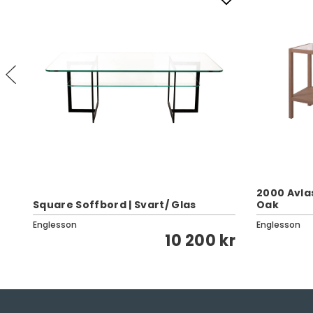
2000 Avla
Square Soffbord | Svart/ Glas
Oak
Englesson
Englesson
kr
10 200 kr