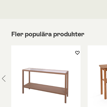
Avlastningsbordet Square har en rektangulär fo
avrundade hörn. Benställningen kan väljas i svart e
metall. Gör ditt val nedan.
Square avlastningsbord har ett brett användni
kan lika väl användas som hallbord eller sidobord
Fler populära produkter
Bordet är tillverkad med en benställning i pulverl
med bordsskiva och hyllplan i glas.
I samma serie
finns bland annat
soffbord
,
bokh
matbord
.